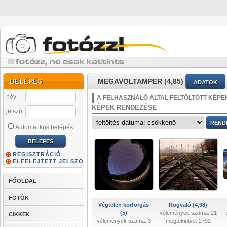
BELÉPÉS
MEGAVOLTAMPER (4,85)
ADATOK
név
A FELHASZNÁLÓ ÁLTAL FELTÖLTÖTT KÉPE
KÉPEK RENDEZÉSE
jelszó
Automatikus belépés
REGISZTRÁCIÓ
ELFELEJTETT JELSZÓ
FŐOLDAL
FOTÓK
Végtelen körforgás
Rögvaló (4,98)
(5)
vélemények száma: 21
CIKKEK
vélemények száma: 3
megtekintve: 2792