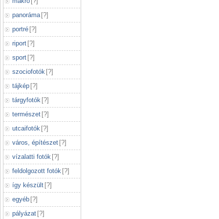
makró
[
?
]
panoráma
[
?
]
portré
[
?
]
riport
[
?
]
sport
[
?
]
szociofotók
[
?
]
tájkép
[
?
]
tárgyfotók
[
?
]
természet
[
?
]
utcaifotók
[
?
]
város, építészet
[
?
]
vízalatti fotók
[
?
]
feldolgozott fotók
[
?
]
így készült
[
?
]
egyéb
[
?
]
pályázat
[
?
]