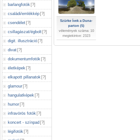
barlangfotók
[
?
]
családi/emlékkép
[
?
]
Szürke ívek a Duna-
csendélet
[
?
]
parton (5)
vélemények száma: 10
csillagászat/égbolt
[
?
]
megtekintve: 2323
digit. illusztráció
[
?
]
divat
[
?
]
dokumentumfotók
[
?
]
életképek
[
?
]
elkapott pillanatok
[
?
]
glamour
[
?
]
hangulatképek
[
?
]
humor
[
?
]
infravörös fotók
[
?
]
koncert - színpad
[
?
]
légifotók
[
?
]