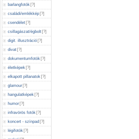
barlangfotók
[
?
]
családi/emlékkép
[
?
]
csendélet
[
?
]
csillagászat/égbolt
[
?
]
digit. illusztráció
[
?
]
divat
[
?
]
dokumentumfotók
[
?
]
életképek
[
?
]
elkapott pillanatok
[
?
]
glamour
[
?
]
hangulatképek
[
?
]
humor
[
?
]
infravörös fotók
[
?
]
koncert - színpad
[
?
]
légifotók
[
?
]