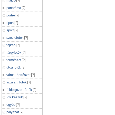
makró
[
?
]
panoráma
[
?
]
portré
[
?
]
riport
[
?
]
sport
[
?
]
szociofotók
[
?
]
tájkép
[
?
]
tárgyfotók
[
?
]
természet
[
?
]
utcaifotók
[
?
]
város, építészet
[
?
]
vízalatti fotók
[
?
]
feldolgozott fotók
[
?
]
így készült
[
?
]
egyéb
[
?
]
pályázat
[
?
]