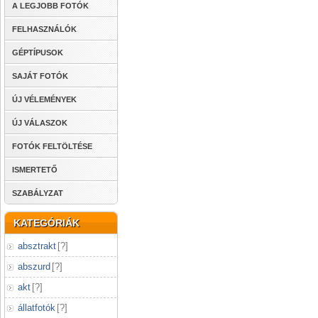
A LEGJOBB FOTÓK
FELHASZNÁLÓK
GÉPTÍPUSOK
SAJÁT FOTÓK
ÚJ VÉLEMÉNYEK
ÚJ VÁLASZOK
FOTÓK FELTÖLTÉSE
ISMERTETŐ
SZABÁLYZAT
KATEGÓRIÁK
absztrakt
[
?
]
abszurd
[
?
]
akt
[
?
]
állatfotók
[
?
]