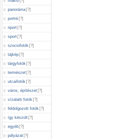
makró
[
?
]
panoráma
[
?
]
portré
[
?
]
riport
[
?
]
sport
[
?
]
szociofotók
[
?
]
tájkép
[
?
]
tárgyfotók
[
?
]
természet
[
?
]
utcaifotók
[
?
]
város, építészet
[
?
]
vízalatti fotók
[
?
]
feldolgozott fotók
[
?
]
így készült
[
?
]
egyéb
[
?
]
pályázat
[
?
]