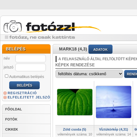
BELÉPÉS
MARK18 (4,3)
ADATOK
név
A FELHASZNÁLÓ ÁLTAL FELTÖLTÖTT KÉPE
KÉPEK RENDEZÉSE
jelszó
Automatikus belépés
REGISZTRÁCIÓ
ELFELEJTETT JELSZÓ
FŐOLDAL
FOTÓK
CIKKEK
Zöld csoda (5)
Víztükörkép (4,31)
6
vélemények száma: 10
vélemények száma: 14
v