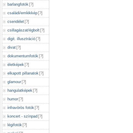
barlangfotók
[
?
]
családi/emlékkép
[
?
]
csendélet
[
?
]
csillagászat/égbolt
[
?
]
digit. illusztráció
[
?
]
divat
[
?
]
dokumentumfotók
[
?
]
életképek
[
?
]
elkapott pillanatok
[
?
]
glamour
[
?
]
hangulatképek
[
?
]
humor
[
?
]
infravörös fotók
[
?
]
koncert - színpad
[
?
]
légifotók
[
?
]