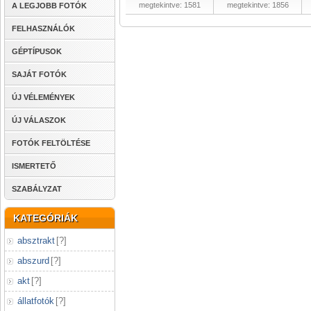
megtekintve: 1581
megtekintve: 1856
A LEGJOBB FOTÓK
FELHASZNÁLÓK
GÉPTÍPUSOK
SAJÁT FOTÓK
ÚJ VÉLEMÉNYEK
ÚJ VÁLASZOK
FOTÓK FELTÖLTÉSE
ISMERTETŐ
SZABÁLYZAT
KATEGÓRIÁK
absztrakt
[
?
]
abszurd
[
?
]
akt
[
?
]
állatfotók
[
?
]