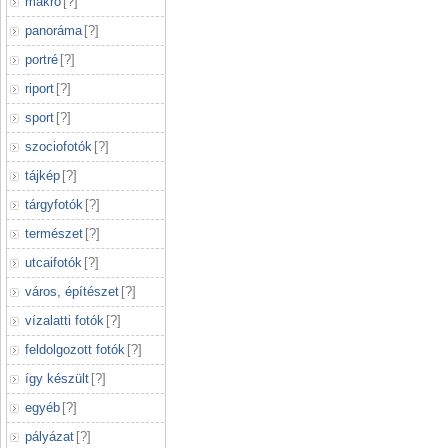
makró
[
?
]
panoráma
[
?
]
portré
[
?
]
riport
[
?
]
sport
[
?
]
szociofotók
[
?
]
tájkép
[
?
]
tárgyfotók
[
?
]
természet
[
?
]
utcaifotók
[
?
]
város, építészet
[
?
]
vízalatti fotók
[
?
]
feldolgozott fotók
[
?
]
így készült
[
?
]
egyéb
[
?
]
pályázat
[
?
]