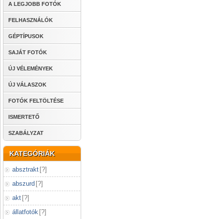
A LEGJOBB FOTÓK
FELHASZNÁLÓK
GÉPTÍPUSOK
SAJÁT FOTÓK
ÚJ VÉLEMÉNYEK
ÚJ VÁLASZOK
FOTÓK FELTÖLTÉSE
ISMERTETŐ
SZABÁLYZAT
KATEGÓRIÁK
absztrakt
[
?
]
abszurd
[
?
]
akt
[
?
]
állatfotók
[
?
]