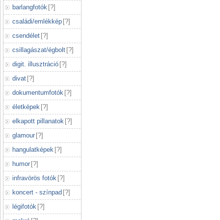
barlangfotók
[
?
]
családi/emlékkép
[
?
]
csendélet
[
?
]
csillagászat/égbolt
[
?
]
digit. illusztráció
[
?
]
divat
[
?
]
dokumentumfotók
[
?
]
életképek
[
?
]
elkapott pillanatok
[
?
]
glamour
[
?
]
hangulatképek
[
?
]
humor
[
?
]
infravörös fotók
[
?
]
koncert - színpad
[
?
]
légifotók
[
?
]