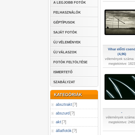
A LEGJOBB FOTÓK
FELHASZNÁLÓK
GÉPTÍPUSOK
SAJÁT FOTÓK
ÚJ VÉLEMÉNYEK
Vihar előtti csen
ÚJ VÁLASZOK
(4,96)
vélemények száma:
FOTÓK FELTÖLTÉSE
megtekintve: 182
ISMERTETŐ
SZABÁLYZAT
KATEGÓRIÁK
absztrakt
[
?
]
-
abszurd
[
?
]
vélemények száma:
akt
[
?
]
megtekintve: 248
állatfotók
[
?
]