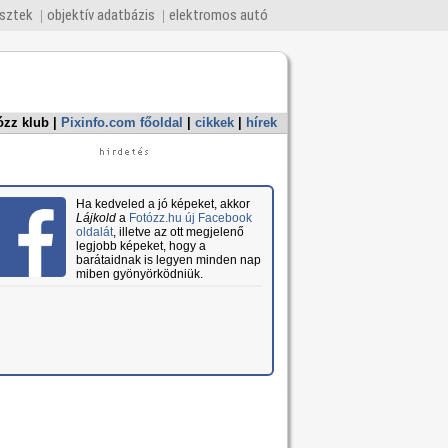
esztek
objektív adatbázis
elektromos autó
ózz klub
|
Pixinfo.com főoldal
|
cikkek
|
hírek
Ha kedveled a jó képeket, akkor
Lájkold
a
Fotózz.hu új Facebook
oldalát
, illetve az ott megjelenő
legjobb képeket, hogy a
barátaidnak is legyen minden nap
miben gyönyörködniük.