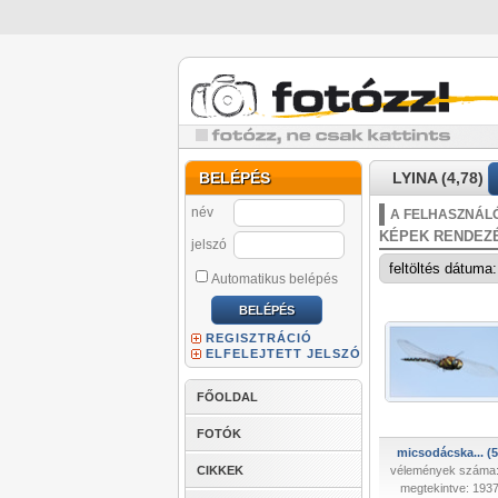
BELÉPÉS
LYINA (4,78)
név
A FELHASZNÁLÓ
KÉPEK RENDEZ
jelszó
Automatikus belépés
REGISZTRÁCIÓ
ELFELEJTETT JELSZÓ
FŐOLDAL
FOTÓK
micsodácska... (5
CIKKEK
vélemények száma:
megtekintve: 193