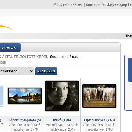
MILC rendszerek
digitális fényképezőgép t
fot
ADATOK
 ÁLTAL FELTÖLTÖTT KÉPEK
összesen: 12 darab
ÉSE
)
Tóparti nyugalom (5)
Ildikó (4,86)
Lipicai ménes (4,63)
 7
vélemények száma: 5
vélemények száma: 9
vélemények száma: 11
7
megtekintve: 1778
megtekintve: 2047
megtekintve: 1768