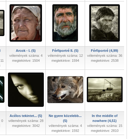
d
Arcok - I. (5)
Férfiportré II. (5)
Férfiportré (4,99)
vélemények száma: 4
vélemények száma: 12
vélemények száma: 36
 11
megtekintve: 1504
megtekintve: 1594
megtekintve: 2538
3
Acélos tekintet... (5)
Ne gyere közelebb...
In the middle of
 0
vélemények száma: 28
(5)
nowhere (4,51)
2
megtekintve: 3042
vélemények száma: 4
vélemények száma: 15
megtekintve: 1592
megtekintve: 2810