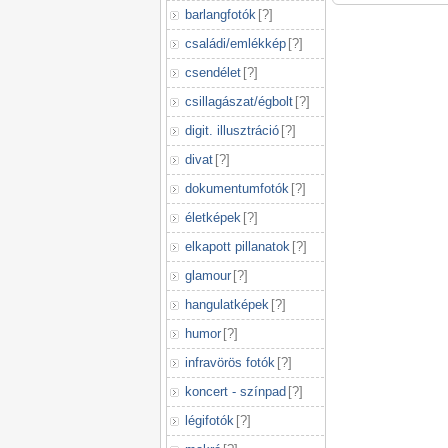
barlangfotók
[
?
]
családi/emlékkép
[
?
]
csendélet
[
?
]
csillagászat/égbolt
[
?
]
digit. illusztráció
[
?
]
divat
[
?
]
dokumentumfotók
[
?
]
életképek
[
?
]
elkapott pillanatok
[
?
]
glamour
[
?
]
hangulatképek
[
?
]
humor
[
?
]
infravörös fotók
[
?
]
koncert - színpad
[
?
]
légifotók
[
?
]