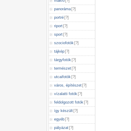
makró
[
?
]
panoráma
[
?
]
portré
[
?
]
riport
[
?
]
sport
[
?
]
szociofotók
[
?
]
tájkép
[
?
]
tárgyfotók
[
?
]
természet
[
?
]
utcaifotók
[
?
]
város, építészet
[
?
]
vízalatti fotók
[
?
]
feldolgozott fotók
[
?
]
így készült
[
?
]
egyéb
[
?
]
pályázat
[
?
]