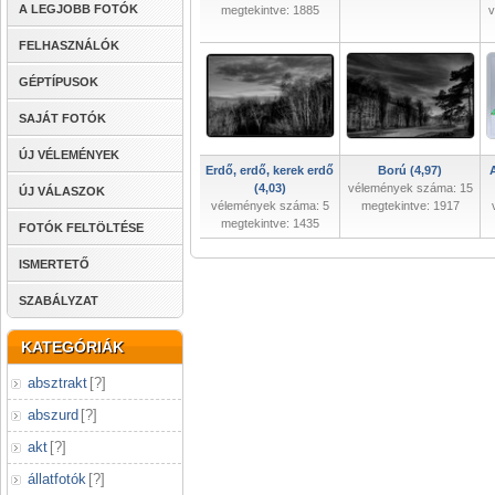
A LEGJOBB FOTÓK
megtekintve: 1885
v
FELHASZNÁLÓK
GÉPTÍPUSOK
SAJÁT FOTÓK
ÚJ VÉLEMÉNYEK
Erdő, erdő, kerek erdő
Ború (4,97)
A
(4,03)
vélemények száma: 15
ÚJ VÁLASZOK
vélemények száma: 5
megtekintve: 1917
megtekintve: 1435
FOTÓK FELTÖLTÉSE
ISMERTETŐ
SZABÁLYZAT
KATEGÓRIÁK
absztrakt
[
?
]
abszurd
[
?
]
akt
[
?
]
állatfotók
[
?
]