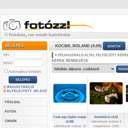
BELÉPÉS
KOCSIS_ROLAND (4,09)
ADATOK
név
A FELHASZNÁLÓ ÁLTAL FELTÖLTÖTT KÉPE
KÉPEK RENDEZÉSE
jelszó
Automatikus belépés
REGISZTRÁCIÓ
ELFELEJTETT JELSZÓ
FŐOLDAL
FOTÓK
Csak egy újabb csepp
Szimbiózis (4,5)
CIKKEK
(4,98)
vélemények száma: 6
vélemények száma: 15
megtekintve: 1435