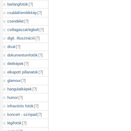
barlangfotók
[
?
]
családi/emlékkép
[
?
]
csendélet
[
?
]
csillagászat/égbolt
[
?
]
digit. illusztráció
[
?
]
divat
[
?
]
dokumentumfotók
[
?
]
életképek
[
?
]
elkapott pillanatok
[
?
]
glamour
[
?
]
hangulatképek
[
?
]
humor
[
?
]
infravörös fotók
[
?
]
koncert - színpad
[
?
]
légifotók
[
?
]