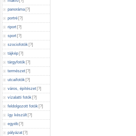
makró
[
?
]
panoráma
[
?
]
portré
[
?
]
riport
[
?
]
sport
[
?
]
szociofotók
[
?
]
tájkép
[
?
]
tárgyfotók
[
?
]
természet
[
?
]
utcaifotók
[
?
]
város, építészet
[
?
]
vízalatti fotók
[
?
]
feldolgozott fotók
[
?
]
így készült
[
?
]
egyéb
[
?
]
pályázat
[
?
]