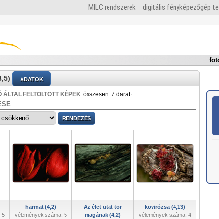
MILC rendszerek
digitális fényképezőgép t
fot
,5)
ADATOK
 ÁLTAL FELTÖLTÖTT KÉPEK
összesen: 7 darab
ÉSE
harmat (4,2)
Az élet utat tör
kövirózsa (4,13)
 5
vélemények száma: 5
magának (4,2)
vélemények száma: 4