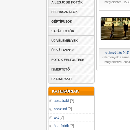
megtekintve: 153
A LEGJOBB FOTÓK
FELHASZNÁLÓK
GÉPTÍPUSOK
SAJÁT FOTÓK
ÚJ VÉLEMÉNYEK
ÚJ VÁLASZOK
utánpótlás (4,9)
vélemények száma:
FOTÓK FELTÖLTÉSE
megtekintve: 288
ISMERTETŐ
SZABÁLYZAT
KATEGÓRIÁK
absztrakt
[
?
]
abszurd
[
?
]
akt
[
?
]
állatfotók
[
?
]