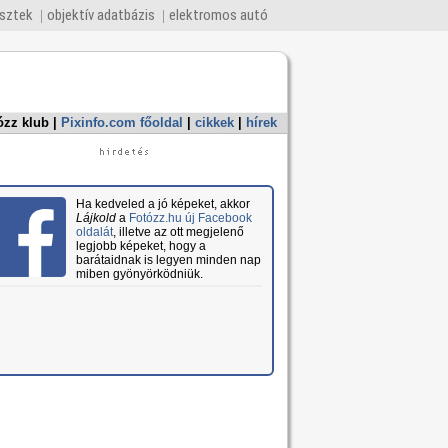
esztek
objektív adatbázis
elektromos autó
ózz klub
|
Pixinfo.com főoldal
|
cikkek
|
hírek
Ha kedveled a jó képeket, akkor
Lájkold
a
Fotózz.hu új Facebook
oldalát
, illetve az ott megjelenő
legjobb képeket, hogy a
barátaidnak is legyen minden nap
miben gyönyörködniük.