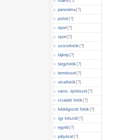
makró
[
?
]
panoráma
[
?
]
portré
[
?
]
riport
[
?
]
sport
[
?
]
szociofotók
[
?
]
tájkép
[
?
]
tárgyfotók
[
?
]
természet
[
?
]
utcaifotók
[
?
]
város, építészet
[
?
]
vízalatti fotók
[
?
]
feldolgozott fotók
[
?
]
így készült
[
?
]
egyéb
[
?
]
pályázat
[
?
]