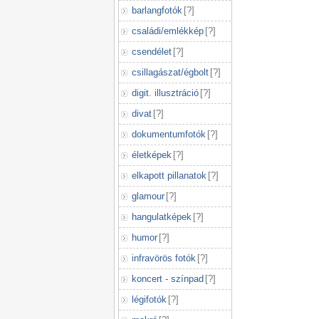
barlangfotók
[
?
]
családi/emlékkép
[
?
]
csendélet
[
?
]
csillagászat/égbolt
[
?
]
digit. illusztráció
[
?
]
divat
[
?
]
dokumentumfotók
[
?
]
életképek
[
?
]
elkapott pillanatok
[
?
]
glamour
[
?
]
hangulatképek
[
?
]
humor
[
?
]
infravörös fotók
[
?
]
koncert - színpad
[
?
]
légifotók
[
?
]