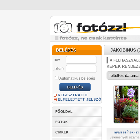
BELÉPÉS
JAKOBINUS (3
név
A FELHASZNÁLÓ
KÉPEK RENDEZ
jelszó
Automatikus belépés
REGISZTRÁCIÓ
ELFELEJTETT JELSZÓ
FŐOLDAL
FOTÓK
CIKKEK
nyári színek (2)
vélemények száma: