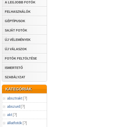
A LEGJOBB FOTÓK
FELHASZNÁLÓK
GÉPTÍPUSOK
SAJÁT FOTÓK
ÚJ VÉLEMÉNYEK
ÚJ VÁLASZOK
FOTÓK FELTÖLTÉSE
ISMERTETŐ
SZABÁLYZAT
KATEGÓRIÁK
absztrakt
[
?
]
abszurd
[
?
]
akt
[
?
]
állatfotók
[
?
]