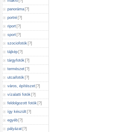
makró
[
?
]
panoráma
[
?
]
portré
[
?
]
riport
[
?
]
sport
[
?
]
szociofotók
[
?
]
tájkép
[
?
]
tárgyfotók
[
?
]
természet
[
?
]
utcaifotók
[
?
]
város, építészet
[
?
]
vízalatti fotók
[
?
]
feldolgozott fotók
[
?
]
így készült
[
?
]
egyéb
[
?
]
pályázat
[
?
]