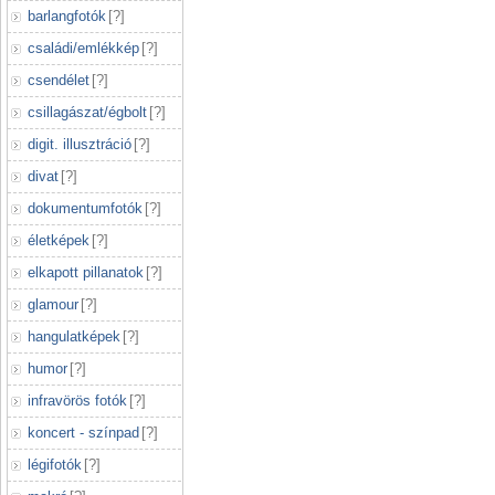
barlangfotók
[
?
]
családi/emlékkép
[
?
]
csendélet
[
?
]
csillagászat/égbolt
[
?
]
digit. illusztráció
[
?
]
divat
[
?
]
dokumentumfotók
[
?
]
életképek
[
?
]
elkapott pillanatok
[
?
]
glamour
[
?
]
hangulatképek
[
?
]
humor
[
?
]
infravörös fotók
[
?
]
koncert - színpad
[
?
]
légifotók
[
?
]