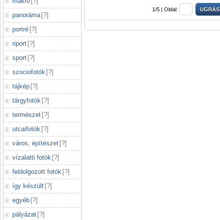
makró
[
?
]
1/5 |
Oldal:
panoráma
[
?
]
portré
[
?
]
riport
[
?
]
sport
[
?
]
szociofotók
[
?
]
tájkép
[
?
]
tárgyfotók
[
?
]
természet
[
?
]
utcaifotók
[
?
]
város, építészet
[
?
]
vízalatti fotók
[
?
]
feldolgozott fotók
[
?
]
így készült
[
?
]
egyéb
[
?
]
pályázat
[
?
]