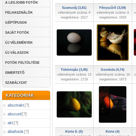
A LEGJOBB FOTÓK
Szamuráj (3,81)
Fényszűrő (3,59)
FELHASZNÁLÓK
vélemények száma: 6
vélemények száma: 6
v
megtekintve: 1517
megtekintve: 1933
GÉPTÍPUSOK
SAJÁT FOTÓK
ÚJ VÉLEMÉNYEK
ÚJ VÁLASZOK
FOTÓK FELTÖLTÉSE
Tükörtojás (3,45)
Gondola (4,74)
ISMERTETŐ
vélemények száma: 13
vélemények száma: 16
v
megtekintve: 1719
megtekintve: 1873
SZABÁLYZAT
KATEGÓRIÁK
absztrakt
[
?
]
abszurd
[
?
]
akt
[
?
]
állatfotók
[
?
]
Körte II. (5)
Körte (4)