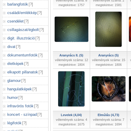
vélemények száma: 8
vélemények száma: 2
barlangfotók
[
?
]
megtekintve: 1757
megtekintve: 1581
családi/emlékkép
[
?
]
csendélet
[
?
]
csillagászat/égbolt
[
?
]
digit. illusztráció
[
?
]
divat
[
?
]
dokumentumfotók
[
?
]
Aranyrács II. (5)
Aranyrács (5)
vélemények száma: 12
vélemények száma: 15
életképek
[
?
]
megtekintve: 1804
megtekintve: 1806
elkapott pillanatok
[
?
]
glamour
[
?
]
hangulatképek
[
?
]
humor
[
?
]
infravörös fotók
[
?
]
koncert - színpad
[
?
]
Levelek (4,04)
Elmúlás (4,73)
vélemények száma: 4
vélemények száma: 7
légifotók
[
?
]
megtekintve: 1675
megtekintve: 1694