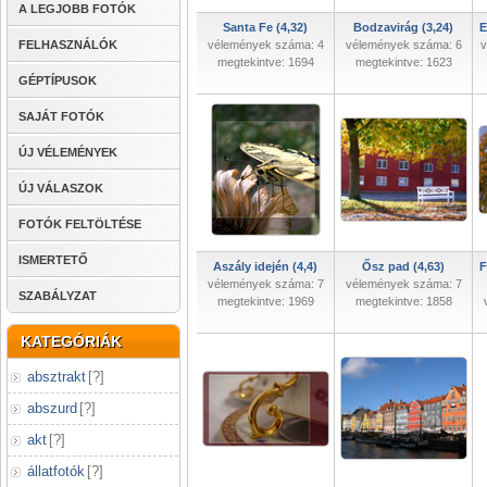
A LEGJOBB FOTÓK
Santa Fe (4,32)
Bodzavirág (3,24)
E
FELHASZNÁLÓK
vélemények száma: 4
vélemények száma: 6
v
megtekintve: 1694
megtekintve: 1623
GÉPTÍPUSOK
SAJÁT FOTÓK
ÚJ VÉLEMÉNYEK
ÚJ VÁLASZOK
FOTÓK FELTÖLTÉSE
ISMERTETŐ
Aszály idején (4,4)
Ősz pad (4,63)
F
vélemények száma: 7
vélemények száma: 7
SZABÁLYZAT
megtekintve: 1969
megtekintve: 1858
KATEGÓRIÁK
absztrakt
[
?
]
abszurd
[
?
]
akt
[
?
]
állatfotók
[
?
]