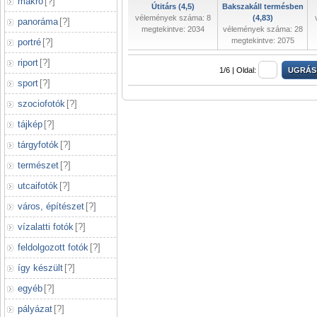
makró
[
?
]
Útitárs (4,5)
Bakszakáll termésben
vélemények száma: 8
(4,83)
panoráma
[
?
]
megtekintve: 2034
vélemények száma: 28
megtekintve: 2075
portré
[
?
]
riport
[
?
]
1/6 |
Oldal:
sport
[
?
]
szociofotók
[
?
]
tájkép
[
?
]
tárgyfotók
[
?
]
természet
[
?
]
utcaifotók
[
?
]
város, építészet
[
?
]
vízalatti fotók
[
?
]
feldolgozott fotók
[
?
]
így készült
[
?
]
egyéb
[
?
]
pályázat
[
?
]