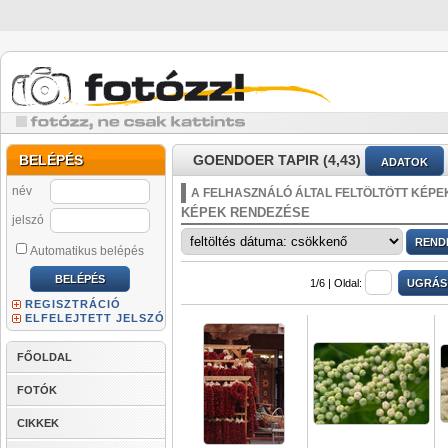
BELÉPÉS
GOENDOER TAPIR (4,43)
ADATOK
név
A FELHASZNÁLÓ ÁLTAL FELTÖLTÖTT KÉPE
KÉPEK RENDEZÉSE
jelszó
Automatikus belépés
1/6 |
Oldal:
REGISZTRÁCIÓ
ELFELEJTETT JELSZÓ
FŐOLDAL
FOTÓK
CIKKEK