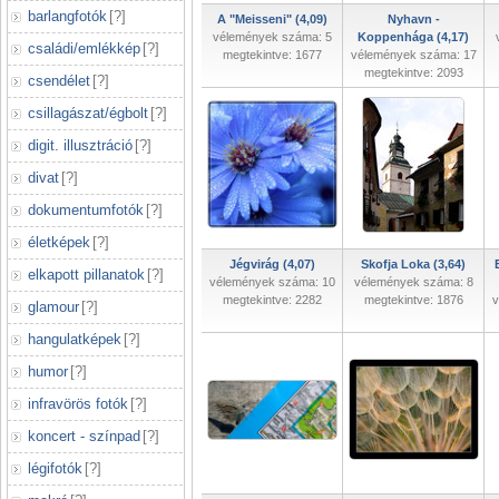
barlangfotók
[
?
]
A "Meisseni" (4,09)
Nyhavn -
vélemények száma: 5
Koppenhága (4,17)
családi/emlékkép
[
?
]
megtekintve: 1677
vélemények száma: 17
megtekintve: 2093
csendélet
[
?
]
csillagászat/égbolt
[
?
]
digit. illusztráció
[
?
]
divat
[
?
]
dokumentumfotók
[
?
]
életképek
[
?
]
Jégvirág (4,07)
Skofja Loka (3,64)
elkapott pillanatok
[
?
]
vélemények száma: 10
vélemények száma: 8
megtekintve: 2282
megtekintve: 1876
v
glamour
[
?
]
hangulatképek
[
?
]
humor
[
?
]
infravörös fotók
[
?
]
koncert - színpad
[
?
]
légifotók
[
?
]