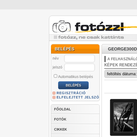
BELÉPÉS
GEORGE300D 
név
A FELHASZNÁLÓ
KÉPEK RENDEZ
jelszó
Automatikus belépés
REGISZTRÁCIÓ
ELFELEJTETT JELSZÓ
FŐOLDAL
FOTÓK
CIKKEK