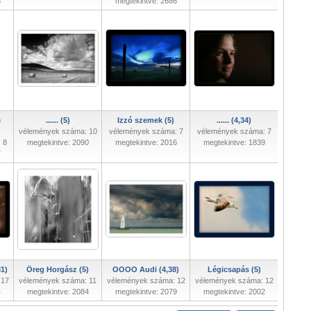
8
megtekintve: 2686
e
...... (5)
Izzó szemek (5)
...... (4,34)
vélemények száma: 10
vélemények száma: 7
vélemények száma: 7
 8
megtekintve: 2090
megtekintve: 2016
megtekintve: 1839
7
1)
Öreg Horgász (5)
OOOO Audi (4,38)
Légicsapás (5)
 17
vélemények száma: 11
vélemények száma: 12
vélemények száma: 12
4
megtekintve: 2084
megtekintve: 2079
megtekintve: 2002