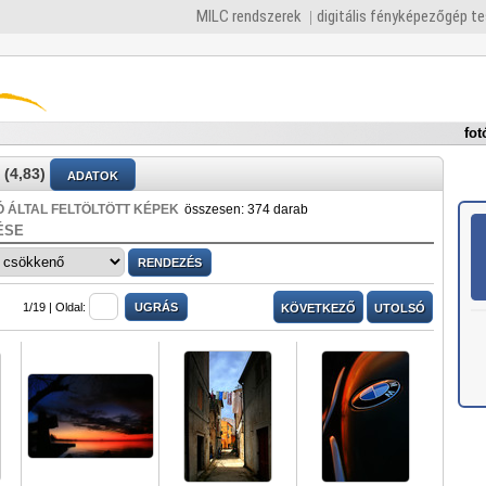
MILC rendszerek
digitális fényképezőgép t
fot
(4,83)
ADATOK
 ÁLTAL FELTÖLTÖTT KÉPEK
összesen: 374 darab
ÉSE
1/19 |
Oldal:
KÖVETKEZŐ
UTOLSÓ