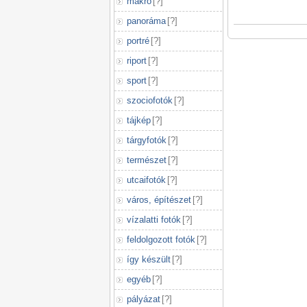
makró
[
?
]
panoráma
[
?
]
portré
[
?
]
riport
[
?
]
sport
[
?
]
szociofotók
[
?
]
tájkép
[
?
]
tárgyfotók
[
?
]
természet
[
?
]
utcaifotók
[
?
]
város, építészet
[
?
]
vízalatti fotók
[
?
]
feldolgozott fotók
[
?
]
így készült
[
?
]
egyéb
[
?
]
pályázat
[
?
]