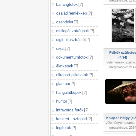
megtekintve: 272
barlangfotók
[
?
]
családi/emlékkép
[
?
]
csendélet
[
?
]
csillagászat/égbolt
[
?
]
digit. illusztráció
[
?
]
divat
[
?
]
Felhők születés
dokumentumfotók
[
?
]
(4,94)
vélemények száma:
életképek
[
?
]
megtekintve: 214
elkapott pillanatok
[
?
]
glamour
[
?
]
hangulatképek
[
?
]
humor
[
?
]
infravörös fotók
[
?
]
Kalapos Hölgy (4,8
koncert - színpad
[
?
]
vélemények száma:
légifotók
[
?
]
megtekintve: 235