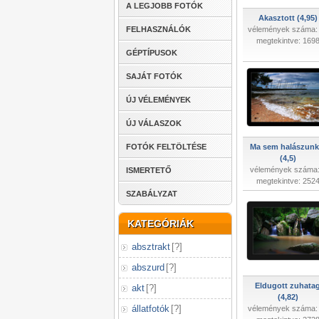
A LEGJOBB FOTÓK
Akasztott (4,95)
FELHASZNÁLÓK
vélemények száma:
megtekintve: 169
GÉPTÍPUSOK
SAJÁT FOTÓK
ÚJ VÉLEMÉNYEK
ÚJ VÁLASZOK
FOTÓK FELTÖLTÉSE
Ma sem halászunk.
(4,5)
vélemények száma:
ISMERTETŐ
megtekintve: 252
SZABÁLYZAT
KATEGÓRIÁK
absztrakt
[
?
]
abszurd
[
?
]
Eldugott zuhata
akt
[
?
]
(4,82)
állatfotók
[
?
]
vélemények száma: