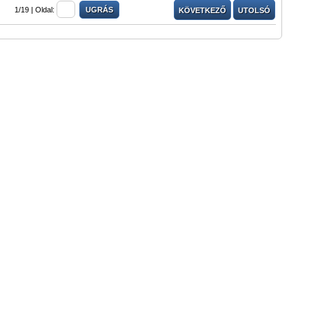
1/19 |
Oldal:
KÖVETKEZŐ
UTOLSÓ