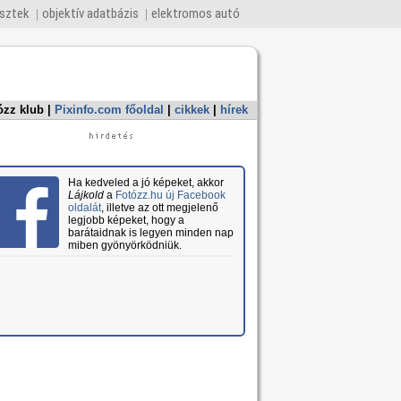
esztek
objektív adatbázis
elektromos autó
ózz klub
|
Pixinfo.com főoldal
|
cikkek
|
hírek
Ha kedveled a jó képeket, akkor
Lájkold
a
Fotózz.hu új Facebook
oldalát
, illetve az ott megjelenő
legjobb képeket, hogy a
barátaidnak is legyen minden nap
miben gyönyörködniük.