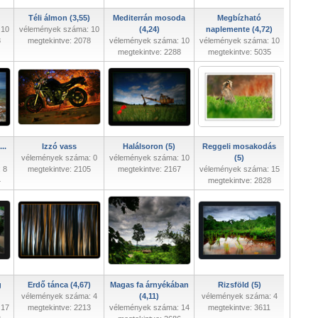
Téli álmon (3,55)
Mediterrán mosoda
Megbízható
 10
vélemények száma: 10
(4,24)
naplemente (4,72)
8
megtekintve: 2078
vélemények száma: 10
vélemények száma: 10
megtekintve: 2288
megtekintve: 5035
..
Izzó vass
Halálsoron (5)
Reggeli mosakodás
vélemények száma: 0
vélemények száma: 10
(5)
 8
megtekintve: 2105
megtekintve: 2167
vélemények száma: 15
4
megtekintve: 2828
g
Erdő tánca (4,67)
Magas fa árnyékában
Rizsföld (5)
vélemények száma: 4
(4,11)
vélemények száma: 4
 17
megtekintve: 2213
vélemények száma: 14
megtekintve: 3611