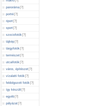
makró
[
?
]
panoráma
[
?
]
portré
[
?
]
riport
[
?
]
sport
[
?
]
szociofotók
[
?
]
tájkép
[
?
]
tárgyfotók
[
?
]
természet
[
?
]
utcaifotók
[
?
]
város, építészet
[
?
]
vízalatti fotók
[
?
]
feldolgozott fotók
[
?
]
így készült
[
?
]
egyéb
[
?
]
pályázat
[
?
]