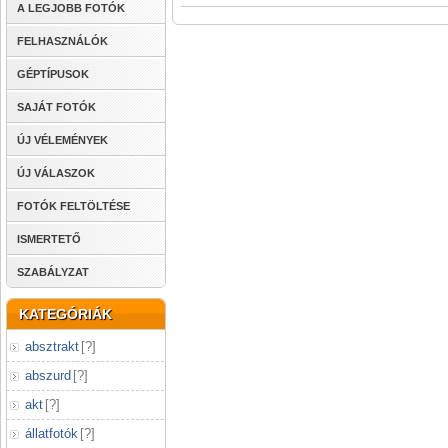
A LEGJOBB FOTÓK
FELHASZNÁLÓK
GÉPTÍPUSOK
SAJÁT FOTÓK
ÚJ VÉLEMÉNYEK
ÚJ VÁLASZOK
FOTÓK FELTÖLTÉSE
ISMERTETŐ
SZABÁLYZAT
KATEGÓRIÁK
absztrakt
[
?
]
abszurd
[
?
]
akt
[
?
]
állatfotók
[
?
]