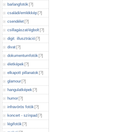
barlangfotók
[
?
]
családi/emlékkép
[
?
]
csendélet
[
?
]
csillagászat/égbolt
[
?
]
digit. illusztráció
[
?
]
divat
[
?
]
dokumentumfotók
[
?
]
életképek
[
?
]
elkapott pillanatok
[
?
]
glamour
[
?
]
hangulatképek
[
?
]
humor
[
?
]
infravörös fotók
[
?
]
koncert - színpad
[
?
]
légifotók
[
?
]