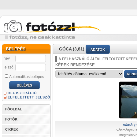
BELÉPÉS
GÓCA (3,81)
ADATOK
név
A FELHASZNÁLÓ ÁLTAL FELTÖLTÖTT KÉPE
KÉPEK RENDEZÉSE
jelszó
Automatikus belépés
REGISZTRÁCIÓ
ELFELEJTETT JELSZÓ
FŐOLDAL
FOTÓK
Várból (3
CIKKEK
vélemények 
megtekintve