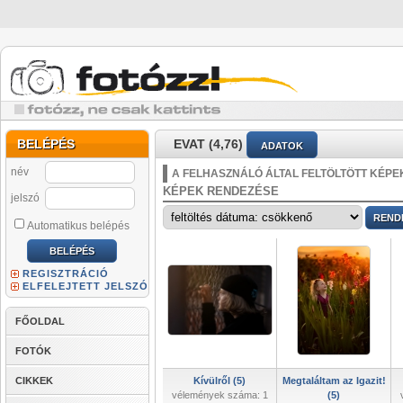
BELÉPÉS
EVAT (4,76)
ADATOK
név
A FELHASZNÁLÓ ÁLTAL FELTÖLTÖTT KÉPE
KÉPEK RENDEZÉSE
jelszó
Automatikus belépés
REGISZTRÁCIÓ
ELFELEJTETT JELSZÓ
FŐOLDAL
FOTÓK
CIKKEK
Kívülről (5)
Megtaláltam az Igazit!
vélemények száma: 1
(5)