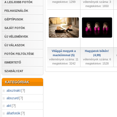
megtekintve: 1299
vélemények száma: 3
A LEGJOBB FOTÓK
megtekintve: 1650
FELHASZNÁLÓK
GÉPTÍPUSOK
SAJÁT FOTÓK
ÚJ VÉLEMÉNYEK
ÚJ VÁLASZOK
Világgá megyek a
Hagyjatok békén!
FOTÓK FELTÖLTÉSE
mackóimmal (5)
(4,99)
vélemények száma: 11
vélemények száma: 6
ISMERTETŐ
megtekintve: 3242
megtekintve: 1528
SZABÁLYZAT
KATEGÓRIÁK
absztrakt
[
?
]
abszurd
[
?
]
akt
[
?
]
állatfotók
[
?
]