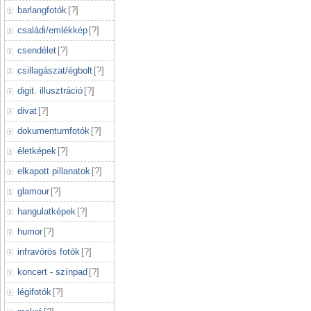
barlangfotók
[
?
]
családi/emlékkép
[
?
]
csendélet
[
?
]
csillagászat/égbolt
[
?
]
digit. illusztráció
[
?
]
divat
[
?
]
dokumentumfotók
[
?
]
életképek
[
?
]
elkapott pillanatok
[
?
]
glamour
[
?
]
hangulatképek
[
?
]
humor
[
?
]
infravörös fotók
[
?
]
koncert - színpad
[
?
]
légifotók
[
?
]