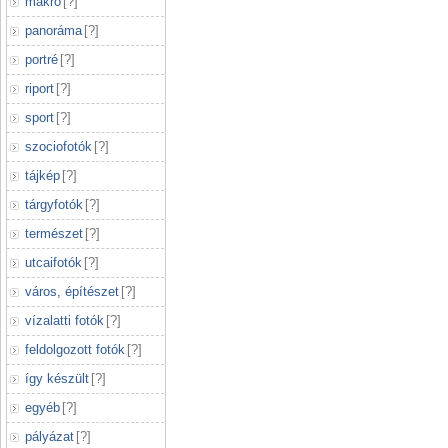
makró
[
?
]
panoráma
[
?
]
portré
[
?
]
riport
[
?
]
sport
[
?
]
szociofotók
[
?
]
tájkép
[
?
]
tárgyfotók
[
?
]
természet
[
?
]
utcaifotók
[
?
]
város, építészet
[
?
]
vízalatti fotók
[
?
]
feldolgozott fotók
[
?
]
így készült
[
?
]
egyéb
[
?
]
pályázat
[
?
]