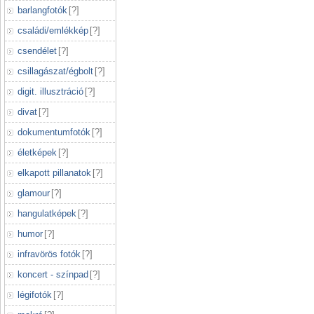
barlangfotók
[
?
]
családi/emlékkép
[
?
]
csendélet
[
?
]
csillagászat/égbolt
[
?
]
digit. illusztráció
[
?
]
divat
[
?
]
dokumentumfotók
[
?
]
életképek
[
?
]
elkapott pillanatok
[
?
]
glamour
[
?
]
hangulatképek
[
?
]
humor
[
?
]
infravörös fotók
[
?
]
koncert - színpad
[
?
]
légifotók
[
?
]