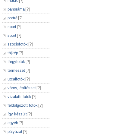
makró
[
?
]
panoráma
[
?
]
portré
[
?
]
riport
[
?
]
sport
[
?
]
szociofotók
[
?
]
tájkép
[
?
]
tárgyfotók
[
?
]
természet
[
?
]
utcaifotók
[
?
]
város, építészet
[
?
]
vízalatti fotók
[
?
]
feldolgozott fotók
[
?
]
így készült
[
?
]
egyéb
[
?
]
pályázat
[
?
]