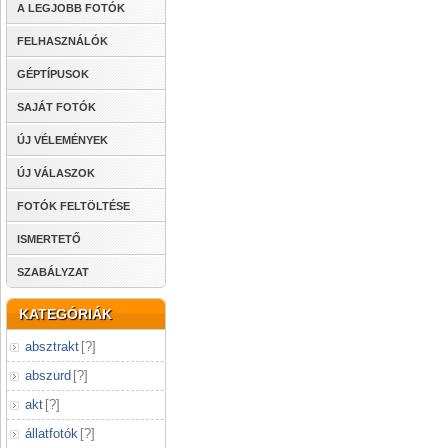
A LEGJOBB FOTÓK
FELHASZNÁLÓK
GÉPTÍPUSOK
SAJÁT FOTÓK
ÚJ VÉLEMÉNYEK
ÚJ VÁLASZOK
FOTÓK FELTÖLTÉSE
ISMERTETŐ
SZABÁLYZAT
KATEGÓRIÁK
absztrakt
[
?
]
abszurd
[
?
]
akt
[
?
]
állatfotók
[
?
]