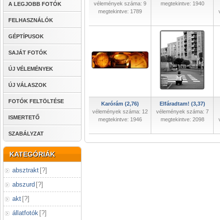
vélemények száma: 9
megtekintve: 1940
A LEGJOBB FOTÓK
megtekintve: 1789
FELHASZNÁLÓK
GÉPTÍPUSOK
SAJÁT FOTÓK
ÚJ VÉLEMÉNYEK
ÚJ VÁLASZOK
FOTÓK FELTÖLTÉSE
Karórám (2,76)
Elfáradtam! (3,37)
vélemények száma: 12
vélemények száma: 7
ISMERTETŐ
megtekintve: 1946
megtekintve: 2098
SZABÁLYZAT
KATEGÓRIÁK
absztrakt
[
?
]
abszurd
[
?
]
akt
[
?
]
állatfotók
[
?
]