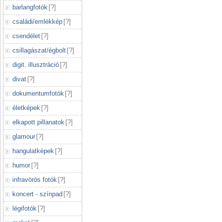
barlangfotók
[
?
]
családi/emlékkép
[
?
]
csendélet
[
?
]
csillagászat/égbolt
[
?
]
digit. illusztráció
[
?
]
divat
[
?
]
dokumentumfotók
[
?
]
életképek
[
?
]
elkapott pillanatok
[
?
]
glamour
[
?
]
hangulatképek
[
?
]
humor
[
?
]
infravörös fotók
[
?
]
koncert - színpad
[
?
]
légifotók
[
?
]