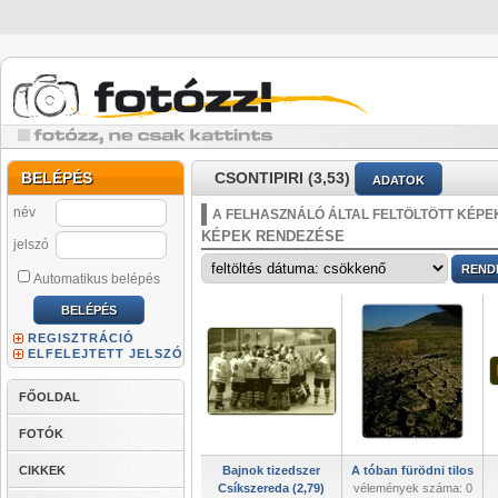
BELÉPÉS
CSONTIPIRI (3,53)
ADATOK
név
A FELHASZNÁLÓ ÁLTAL FELTÖLTÖTT KÉPE
KÉPEK RENDEZÉSE
jelszó
Automatikus belépés
REGISZTRÁCIÓ
ELFELEJTETT JELSZÓ
FŐOLDAL
FOTÓK
CIKKEK
Bajnok tizedszer
A tóban fürödni tilos
Csíkszereda (2,79)
vélemények száma: 0