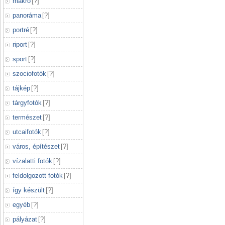
makró
[
?
]
panoráma
[
?
]
portré
[
?
]
riport
[
?
]
sport
[
?
]
szociofotók
[
?
]
tájkép
[
?
]
tárgyfotók
[
?
]
természet
[
?
]
utcaifotók
[
?
]
város, építészet
[
?
]
vízalatti fotók
[
?
]
feldolgozott fotók
[
?
]
így készült
[
?
]
egyéb
[
?
]
pályázat
[
?
]