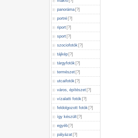
makró
[
?
]
panoráma
[
?
]
portré
[
?
]
riport
[
?
]
sport
[
?
]
szociofotók
[
?
]
tájkép
[
?
]
tárgyfotók
[
?
]
természet
[
?
]
utcaifotók
[
?
]
város, építészet
[
?
]
vízalatti fotók
[
?
]
feldolgozott fotók
[
?
]
így készült
[
?
]
egyéb
[
?
]
pályázat
[
?
]