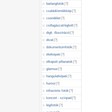
barlangfotók
[
?
]
családi/emlékkép
[
?
]
csendélet
[
?
]
csillagászat/égbolt
[
?
]
digit. illusztráció
[
?
]
divat
[
?
]
dokumentumfotók
[
?
]
életképek
[
?
]
elkapott pillanatok
[
?
]
glamour
[
?
]
hangulatképek
[
?
]
humor
[
?
]
infravörös fotók
[
?
]
koncert - színpad
[
?
]
légifotók
[
?
]