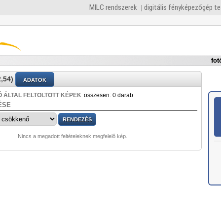
MILC rendszerek
digitális fényképezőgép t
fot
,54)
ADATOK
 ÁLTAL FELTÖLTÖTT KÉPEK
összesen: 0 darab
ÉSE
Nincs a megadott feltételeknek megfelelő kép.