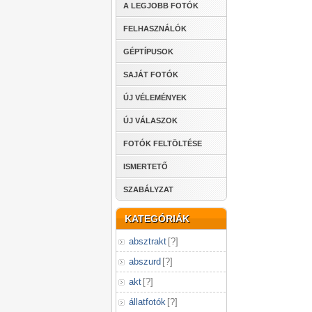
A LEGJOBB FOTÓK
FELHASZNÁLÓK
GÉPTÍPUSOK
SAJÁT FOTÓK
ÚJ VÉLEMÉNYEK
ÚJ VÁLASZOK
FOTÓK FELTÖLTÉSE
ISMERTETŐ
SZABÁLYZAT
KATEGÓRIÁK
absztrakt
[
?
]
abszurd
[
?
]
akt
[
?
]
állatfotók
[
?
]