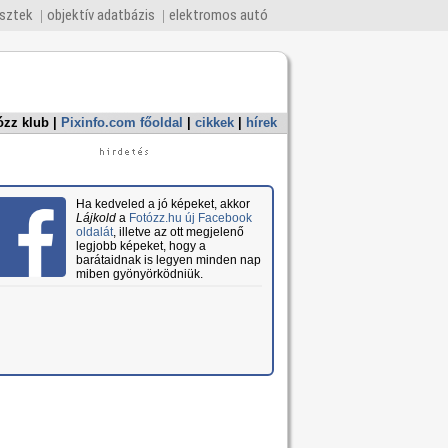
esztek
objektív adatbázis
elektromos autó
ózz klub
|
Pixinfo.com főoldal
|
cikkek
|
hírek
Ha kedveled a jó képeket, akkor
Lájkold
a
Fotózz.hu új Facebook
oldalát
, illetve az ott megjelenő
legjobb képeket, hogy a
barátaidnak is legyen minden nap
miben gyönyörködniük.