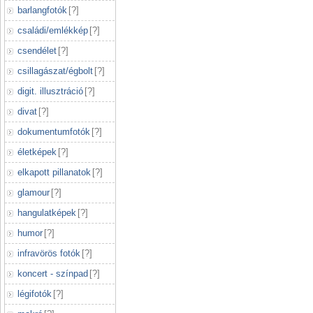
barlangfotók
[
?
]
családi/emlékkép
[
?
]
csendélet
[
?
]
csillagászat/égbolt
[
?
]
digit. illusztráció
[
?
]
divat
[
?
]
dokumentumfotók
[
?
]
életképek
[
?
]
elkapott pillanatok
[
?
]
glamour
[
?
]
hangulatképek
[
?
]
humor
[
?
]
infravörös fotók
[
?
]
koncert - színpad
[
?
]
légifotók
[
?
]