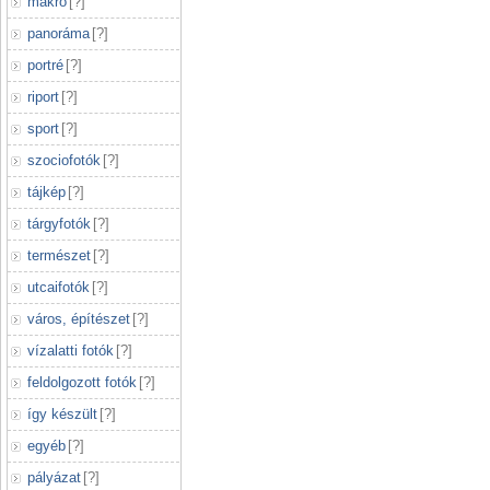
makró
[
?
]
panoráma
[
?
]
portré
[
?
]
riport
[
?
]
sport
[
?
]
szociofotók
[
?
]
tájkép
[
?
]
tárgyfotók
[
?
]
természet
[
?
]
utcaifotók
[
?
]
város, építészet
[
?
]
vízalatti fotók
[
?
]
feldolgozott fotók
[
?
]
így készült
[
?
]
egyéb
[
?
]
pályázat
[
?
]