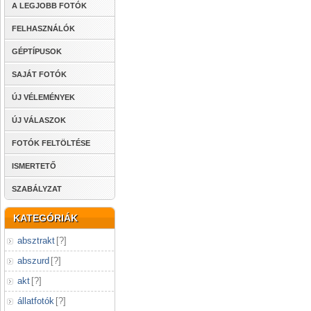
A LEGJOBB FOTÓK
FELHASZNÁLÓK
GÉPTÍPUSOK
SAJÁT FOTÓK
ÚJ VÉLEMÉNYEK
ÚJ VÁLASZOK
FOTÓK FELTÖLTÉSE
ISMERTETŐ
SZABÁLYZAT
KATEGÓRIÁK
absztrakt
[
?
]
abszurd
[
?
]
akt
[
?
]
állatfotók
[
?
]