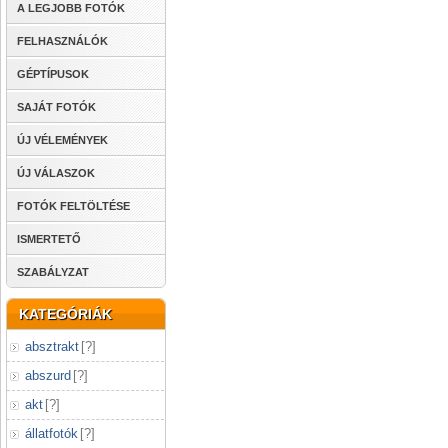
A LEGJOBB FOTÓK
FELHASZNÁLÓK
GÉPTÍPUSOK
SAJÁT FOTÓK
ÚJ VÉLEMÉNYEK
ÚJ VÁLASZOK
FOTÓK FELTÖLTÉSE
ISMERTETŐ
SZABÁLYZAT
KATEGÓRIÁK
absztrakt
[
?
]
abszurd
[
?
]
akt
[
?
]
állatfotók
[
?
]