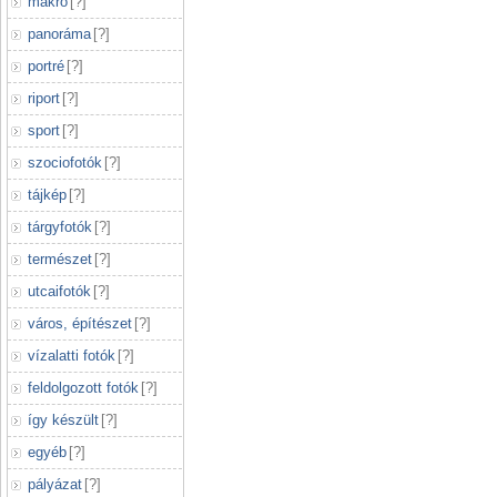
makró
[
?
]
panoráma
[
?
]
portré
[
?
]
riport
[
?
]
sport
[
?
]
szociofotók
[
?
]
tájkép
[
?
]
tárgyfotók
[
?
]
természet
[
?
]
utcaifotók
[
?
]
város, építészet
[
?
]
vízalatti fotók
[
?
]
feldolgozott fotók
[
?
]
így készült
[
?
]
egyéb
[
?
]
pályázat
[
?
]