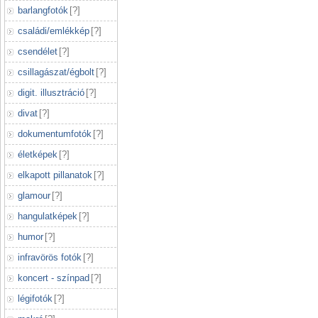
barlangfotók
[
?
]
családi/emlékkép
[
?
]
csendélet
[
?
]
csillagászat/égbolt
[
?
]
digit. illusztráció
[
?
]
divat
[
?
]
dokumentumfotók
[
?
]
életképek
[
?
]
elkapott pillanatok
[
?
]
glamour
[
?
]
hangulatképek
[
?
]
humor
[
?
]
infravörös fotók
[
?
]
koncert - színpad
[
?
]
légifotók
[
?
]