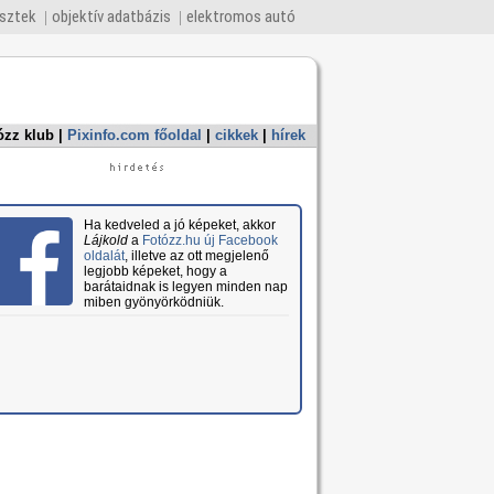
esztek
objektív adatbázis
elektromos autó
ózz klub
|
Pixinfo.com főoldal
|
cikkek
|
hírek
Ha kedveled a jó képeket, akkor
Lájkold
a
Fotózz.hu új Facebook
oldalát
, illetve az ott megjelenő
legjobb képeket, hogy a
barátaidnak is legyen minden nap
miben gyönyörködniük.