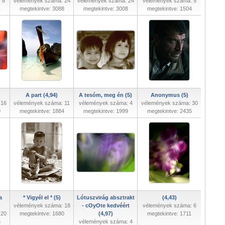
 8
vélemények száma: 24
vélemények száma: 24
vélemények száma: 5
1
megtekintve: 3088
megtekintve: 3008
megtekintve: 1504
A part (4,94)
A tesóm, meg én (5)
Anonymus (5)
 16
vélemények száma: 11
vélemények száma: 4
vélemények száma: 30
9
megtekintve: 1884
megtekintve: 1999
megtekintve: 2435
a
* Vigyél el * (5)
Lótuszvirág absztrakt
(4,43)
vélemények száma: 18
- cOyOte kedvéért
vélemények száma: 6
 20
megtekintve: 1680
(4,97)
megtekintve: 1711
5
vélemények száma: 4