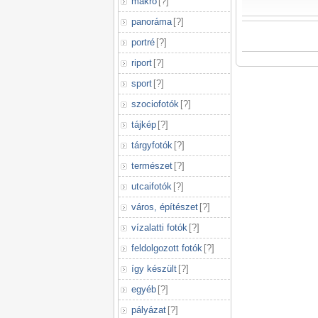
makró
[
?
]
panoráma
[
?
]
portré
[
?
]
riport
[
?
]
sport
[
?
]
szociofotók
[
?
]
tájkép
[
?
]
tárgyfotók
[
?
]
természet
[
?
]
utcaifotók
[
?
]
város, építészet
[
?
]
vízalatti fotók
[
?
]
feldolgozott fotók
[
?
]
így készült
[
?
]
egyéb
[
?
]
pályázat
[
?
]