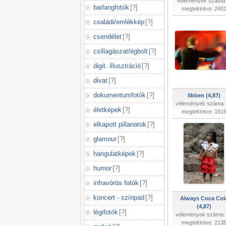
vélemények száma:
barlangfotók
[
?
]
megtekintve: 240
családi/emlékkép
[
?
]
csendélet
[
?
]
csillagászat/égbolt
[
?
]
digit. illusztráció
[
?
]
divat
[
?
]
dokumentumfotók
[
?
]
libben (4,87)
vélemények száma:
életképek
[
?
]
megtekintve: 161
elkapott pillanatok
[
?
]
glamour
[
?
]
hangulatképek
[
?
]
humor
[
?
]
infravörös fotók
[
?
]
koncert - színpad
[
?
]
Always Coca Col
(4,87)
légifotók
[
?
]
vélemények száma:
megtekintve: 213