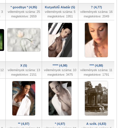
* goodbye * (4,95)
Kutyafülű Aladár (5)
? (4,77)
 3
vélemények száma: 25
vélemények száma: 5
vélemények száma: 16
3
megtekintve: 2659
megtekintve: 1951
megtekintve: 2049
X (5)
***** (4,98)
**** (4,88)
 12
vélemények száma: 13
vélemények száma: 10
vélemények száma: 11
2
megtekintve: 2151
megtekintve: 3475
megtekintve: 1791
** (4,97)
* (4,97)
A szék. (4,83)