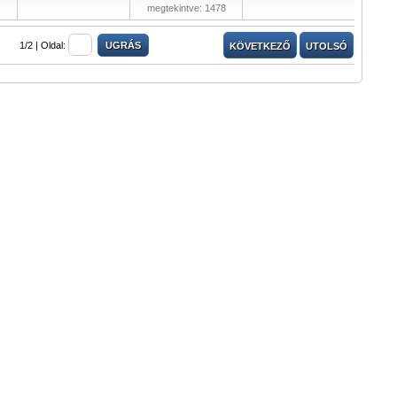
megtekintve: 1478
1/2 |
Oldal:
KÖVETKEZŐ
UTOLSÓ