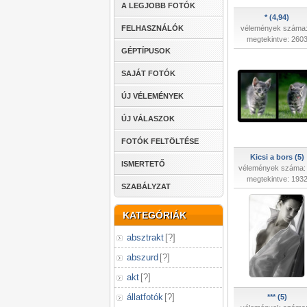
A LEGJOBB FOTÓK
* (4,94)
FELHASZNÁLÓK
vélemények száma:
megtekintve: 260
GÉPTÍPUSOK
SAJÁT FOTÓK
ÚJ VÉLEMÉNYEK
ÚJ VÁLASZOK
FOTÓK FELTÖLTÉSE
Kicsi a bors (5)
ISMERTETŐ
vélemények száma:
megtekintve: 193
SZABÁLYZAT
KATEGÓRIÁK
absztrakt
[
?
]
abszurd
[
?
]
akt
[
?
]
állatfotók
[
?
]
*** (5)