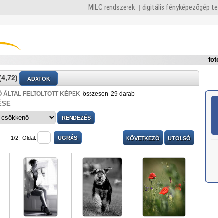
MILC rendszerek
digitális fényképezőgép t
fot
4,72)
ADATOK
 ÁLTAL FELTÖLTÖTT KÉPEK
összesen: 29 darab
ÉSE
1/2 |
Oldal:
KÖVETKEZŐ
UTOLSÓ