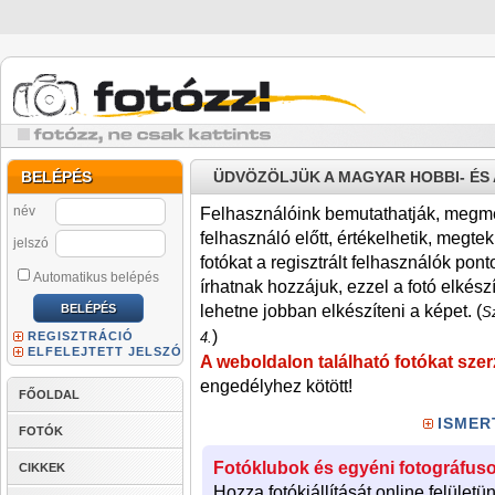
BELÉPÉS
ÜDVÖZÖLJÜK A MAGYAR HOBBI- É
név
Felhasználóink bemutathatják, megmére
felhasználó előtt, értékelhetik, megteki
jelszó
fotókat a regisztrált felhasználók pont
Automatikus belépés
írhatnak hozzájuk, ezzel a fotó elkész
lehetne jobban elkészíteni a képet. (
Sz
)
REGISZTRÁCIÓ
4.
ELFELEJTETT JELSZÓ
A weboldalon található fotókat szer
engedélyhez kötött!
FŐOLDAL
ISMER
FOTÓK
Fotóklubok és egyéni fotográfuso
CIKKEK
Hozza fotókiállítását online felületü