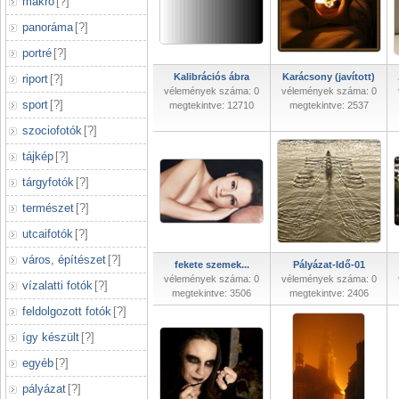
makró
[
?
]
panoráma
[
?
]
portré
[
?
]
Kalibrációs ábra
Karácsony (javított)
riport
[
?
]
vélemények száma: 0
vélemények száma: 0
sport
[
?
]
megtekintve: 12710
megtekintve: 2537
szociofotók
[
?
]
tájkép
[
?
]
tárgyfotók
[
?
]
természet
[
?
]
utcaifotók
[
?
]
város, építészet
[
?
]
fekete szemek...
Pályázat-Idő-01
vélemények száma: 0
vélemények száma: 0
vízalatti fotók
[
?
]
megtekintve: 3506
megtekintve: 2406
feldolgozott fotók
[
?
]
így készült
[
?
]
egyéb
[
?
]
pályázat
[
?
]