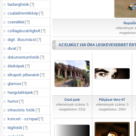
barlangfotók
[
?
]
családi/emlékkép
[
?
]
csendélet
[
?
]
Repülőr
vélemények 
csillagászat/égbolt
[
?
]
megtekintv
digit. illusztráció
[
?
]
AZ ELMÚLT 168 ÓRA LEGKEVESEBBET ÉRT
divat
[
?
]
dokumentumfotók
[
?
]
életképek
[
?
]
elkapott pillanatok
[
?
]
glamour
[
?
]
hangulatképek
[
?
]
Güel park
Pályázat-Vers-07
humor
[
?
]
vélemények száma: 0
vélemények száma: 0
megtekintve: 5311
megtekintve: 2564
infravörös fotók
[
?
]
koncert - színpad
[
?
]
légifotók
[
?
]