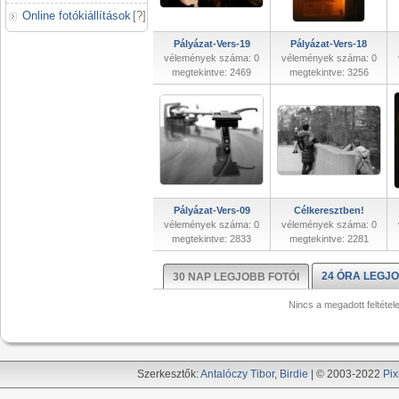
Online fotókiállítások
[
?
]
Pályázat-Vers-19
Pályázat-Vers-18
vélemények száma: 0
vélemények száma: 0
megtekintve: 2469
megtekintve: 3256
Pályázat-Vers-09
Célkeresztben!
vélemények száma: 0
vélemények száma: 0
megtekintve: 2833
megtekintve: 2281
24 ÓRA LEGJO
30 NAP LEGJOBB FOTÓI
Nincs a megadott feltétel
Szerkesztők:
Antalóczy Tibor
,
Birdie
| © 2003-2022
Pix