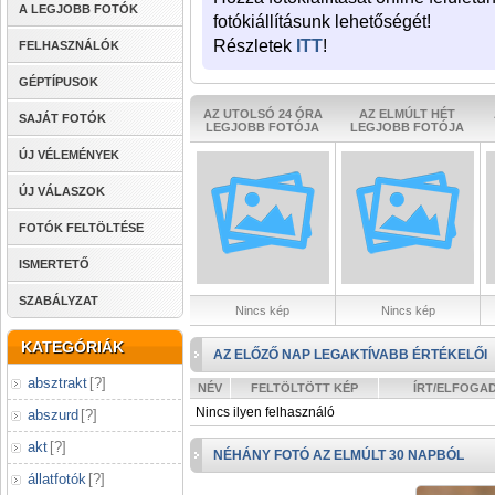
A LEGJOBB FOTÓK
fotókiállításunk lehetőségét!
Részletek
ITT
!
FELHASZNÁLÓK
GÉPTÍPUSOK
AZ UTOLSÓ 24 ÓRA
AZ ELMÚLT HÉT
SAJÁT FOTÓK
LEGJOBB FOTÓJA
LEGJOBB FOTÓJA
ÚJ VÉLEMÉNYEK
ÚJ VÁLASZOK
FOTÓK FELTÖLTÉSE
ISMERTETŐ
SZABÁLYZAT
Nincs kép
Nincs kép
KATEGÓRIÁK
AZ ELŐZŐ NAP LEGAKTÍVABB ÉRTÉKELŐI
absztrakt
[
?
]
NÉV
FELTÖLTÖTT KÉP
ÍRT/ELFOGA
Nincs ilyen felhasználó
abszurd
[
?
]
akt
[
?
]
NÉHÁNY FOTÓ AZ ELMÚLT 30 NAPBÓL
állatfotók
[
?
]