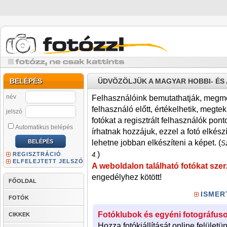
BELÉPÉS
ÜDVÖZÖLJÜK A MAGYAR HOBBI- É
név
Felhasználóink bemutathatják, megmére
felhasználó előtt, értékelhetik, megteki
jelszó
fotókat a regisztrált felhasználók pont
Automatikus belépés
írhatnak hozzájuk, ezzel a fotó elkész
lehetne jobban elkészíteni a képet. (
Sz
)
REGISZTRÁCIÓ
4.
ELFELEJTETT JELSZÓ
A weboldalon található fotókat szer
engedélyhez kötött!
FŐOLDAL
ISMER
FOTÓK
Fotóklubok és egyéni fotográfuso
CIKKEK
Hozza fotókiállítását online felületü