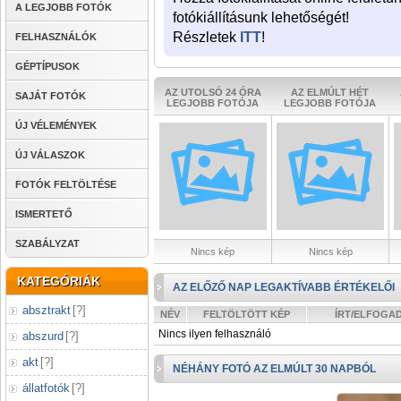
A LEGJOBB FOTÓK
fotókiállításunk lehetőségét!
Részletek
ITT
!
FELHASZNÁLÓK
GÉPTÍPUSOK
AZ UTOLSÓ 24 ÓRA
AZ ELMÚLT HÉT
SAJÁT FOTÓK
LEGJOBB FOTÓJA
LEGJOBB FOTÓJA
ÚJ VÉLEMÉNYEK
ÚJ VÁLASZOK
FOTÓK FELTÖLTÉSE
ISMERTETŐ
SZABÁLYZAT
Nincs kép
Nincs kép
KATEGÓRIÁK
AZ ELŐZŐ NAP LEGAKTÍVABB ÉRTÉKELŐI
absztrakt
[
?
]
NÉV
FELTÖLTÖTT KÉP
ÍRT/ELFOGA
Nincs ilyen felhasználó
abszurd
[
?
]
akt
[
?
]
NÉHÁNY FOTÓ AZ ELMÚLT 30 NAPBÓL
állatfotók
[
?
]