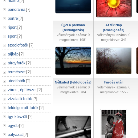
makró
[
?
]
panoráma
[
?
]
portré
[
?
]
Éjjel a parkban
Azték Nap
riport
[
?
]
(feldolgozás)
(feldolgozás)
vélemények száma: 0
vélemények száma: 0
sport
[
?
]
megtekintve: 1981
megtekintve: 341
szociofotók
[
?
]
tájkép
[
?
]
tárgyfotók
[
?
]
természet
[
?
]
utcaifotók
[
?
]
Nélküled (feldolgozás)
Fürdés után
vélemények száma: 0
vélemények száma: 0
város, építészet
[
?
]
megtekintve: 784
megtekintve: 1555
vízalatti fotók
[
?
]
feldolgozott fotók
[
?
]
így készült
[
?
]
egyéb
[
?
]
pályázat
[
?
]