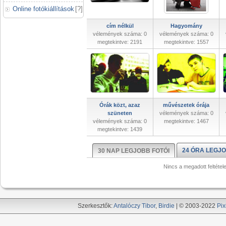
Online fotókiállítások
[
?
]
cím nélkül
Hagyomány
vélemények száma: 0
vélemények száma: 0
megtekintve: 2191
megtekintve: 1557
Órák közt, azaz
művészetek órája
szüneten
vélemények száma: 0
vélemények száma: 0
megtekintve: 1467
megtekintve: 1439
24 ÓRA LEGJO
30 NAP LEGJOBB FOTÓI
Nincs a megadott feltétel
Szerkesztők:
Antalóczy Tibor
,
Birdie
| © 2003-2022
Pix