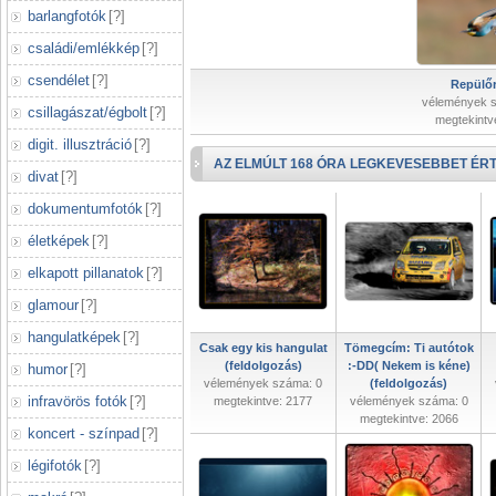
barlangfotók
[
?
]
családi/emlékkép
[
?
]
csendélet
[
?
]
Repülőr
vélemények 
csillagászat/égbolt
[
?
]
megtekintv
digit. illusztráció
[
?
]
AZ ELMÚLT 168 ÓRA LEGKEVESEBBET ÉRT
divat
[
?
]
dokumentumfotók
[
?
]
életképek
[
?
]
elkapott pillanatok
[
?
]
glamour
[
?
]
hangulatképek
[
?
]
Csak egy kis hangulat
Tömegcím: Ti autótok
(feldolgozás)
:-DD( Nekem is kéne)
humor
[
?
]
vélemények száma: 0
(feldolgozás)
infravörös fotók
[
?
]
megtekintve: 2177
vélemények száma: 0
megtekintve: 2066
koncert - színpad
[
?
]
légifotók
[
?
]