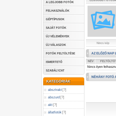
LEGJOBB FOTÓJ
A LEGJOBB FOTÓK
FELHASZNÁLÓK
GÉPTÍPUSOK
SAJÁT FOTÓK
ÚJ VÉLEMÉNYEK
Nincs kép
ÚJ VÁLASZOK
AZ ELŐZŐ NAP 
FOTÓK FELTÖLTÉSE
NÉV
FELTÖLTÖ
ISMERTETŐ
Nincs ilyen felhaszn
SZABÁLYZAT
NÉHÁNY FOTÓ 
KATEGÓRIÁK
absztrakt
[
?
]
abszurd
[
?
]
akt
[
?
]
állatfotók
[
?
]