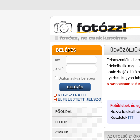
BELÉPÉS
ÜDVÖZÖLJÜK
név
Felhasználóink bemu
értékelhetik, megteki
jelszó
pontozhatják, bírálh
nyerhet, hogyan leh
Automatikus belépés
A weboldalon találh
REGISZTRÁCIÓ
ELFELEJTETT JELSZÓ
Fotóklubok és eg
Hozza fotókiállítá
FŐOLDAL
Részletek
ITT
!
FOTÓK
CIKKEK
AZ UTOLSÓ 24 ÓR