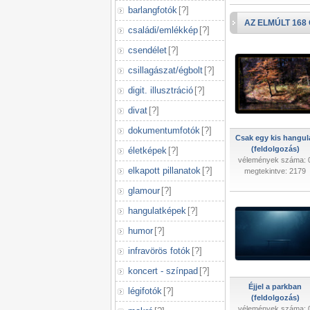
barlangfotók
[
?
]
AZ ELMÚLT 168
családi/emlékkép
[
?
]
csendélet
[
?
]
csillagászat/égbolt
[
?
]
digit. illusztráció
[
?
]
divat
[
?
]
dokumentumfotók
[
?
]
Csak egy kis hangul
(feldolgozás)
életképek
[
?
]
vélemények száma: 
elkapott pillanatok
[
?
]
megtekintve: 2179
glamour
[
?
]
hangulatképek
[
?
]
humor
[
?
]
infravörös fotók
[
?
]
koncert - színpad
[
?
]
Éjjel a parkban
légifotók
[
?
]
(feldolgozás)
vélemények száma: 