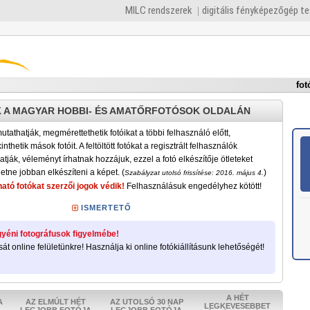
MILC rendszerek
digitális fényképezőgép t
fot
 A MAGYAR HOBBI- ÉS AMATŐRFOTÓSOK OLDALÁN
tathatják, megmérettethetik fotóikat a többi felhasználó előtt,
nthetik mások fotóit. A feltöltött fotókat a regisztrált felhasználók
atják, véleményt írhatnak hozzájuk, ezzel a fotó elkészítője ötleteket
etne jobban elkészíteni a képet. (
)
Szabályzat utolsó frissítése: 2016. május 4.
ató fotókat szerzői jogok védik!
Felhasználásuk engedélyhez kötött!
ISMERTETŐ
yéni fotográfusok figyelmébe!
sát online felületünkre! Használja ki online fotókiállításunk lehetőségét!
A HÉT
A
AZ ELMÚLT HÉT
AZ UTOLSÓ 30 NAP
LEGKEVESEBBET