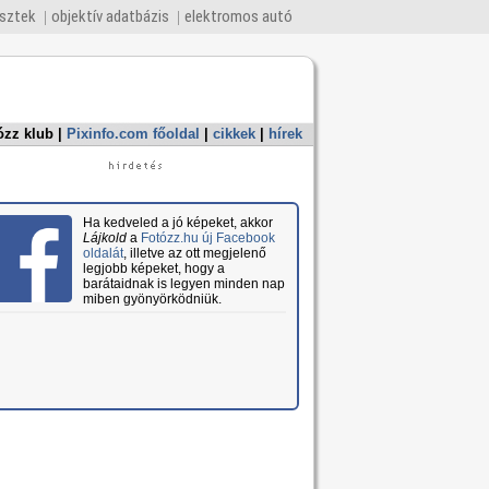
esztek
objektív adatbázis
elektromos autó
ózz klub
|
Pixinfo.com főoldal
|
cikkek
|
hírek
Ha kedveled a jó képeket, akkor
Lájkold
a
Fotózz.hu új Facebook
oldalát
, illetve az ott megjelenő
legjobb képeket, hogy a
barátaidnak is legyen minden nap
miben gyönyörködniük.