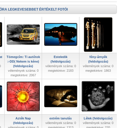
 ÓRA LEGKEVESEBBET ÉRTÉKELT FOTÓI
at
Tömegcím: Ti autótok
Esteledik
fény-árnyék
:-DD( Nekem is kéne)
(feldolgozás)
(feldolgozás)
0
(feldolgozás)
vélemények száma: 0
vélemények száma: 0
vélemények száma: 0
megtekintve: 2183
megtekintve: 1863
megtekintve: 2067
Azték Nap
extrém tanulás
Lélek (feldolgozás)
(feldolgozás)
vélemények száma: 0
vélemények száma: 0
0
vélemények száma: 0
megtekintve: 1313
megtekintve: 220