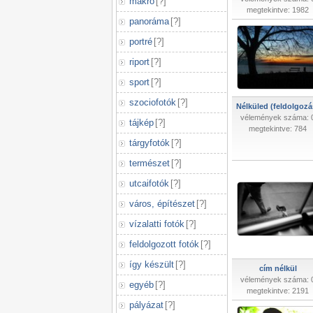
makró
[
?
]
megtekintve: 1982
panoráma
[
?
]
portré
[
?
]
riport
[
?
]
sport
[
?
]
szociofotók
[
?
]
Nélküled (feldolgozá
vélemények száma: 
tájkép
[
?
]
megtekintve: 784
tárgyfotók
[
?
]
természet
[
?
]
utcaifotók
[
?
]
város, építészet
[
?
]
vízalatti fotók
[
?
]
feldolgozott fotók
[
?
]
így készült
[
?
]
cím nélkül
vélemények száma: 
egyéb
[
?
]
megtekintve: 2191
pályázat
[
?
]