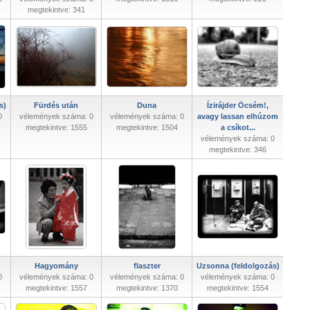
megtekintve: 341
s)
Fürdés után
Duna
Ízirájder Öcsém!,
0
vélemények száma: 0
vélemények száma: 0
avagy lassan elhúzom
megtekintve: 1555
megtekintve: 1504
a csíkot...
vélemények száma: 0
megtekintve: 346
Hagyomány
flaszter
Uzsonna (feldolgozás)
0
vélemények száma: 0
vélemények száma: 0
vélemények száma: 0
megtekintve: 1557
megtekintve: 1370
megtekintve: 1554