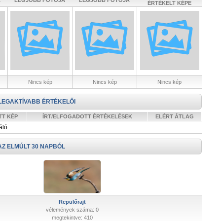
A
LEGJOBB FOTÓJA
LEGJOBB FOTÓJA
ÉRTÉKELT KÉPE
Nincs kép
Nincs kép
Nincs kép
LEGAKTÍVABB ÉRTÉKELŐI
TT KÉP
ÍRT/ELFOGADOTT ÉRTÉKELÉSEK
ELÉRT ÁTLAG
áló
AZ ELMÚLT 30 NAPBÓL
Repülőrajt
vélemények száma: 0
megtekintve: 410