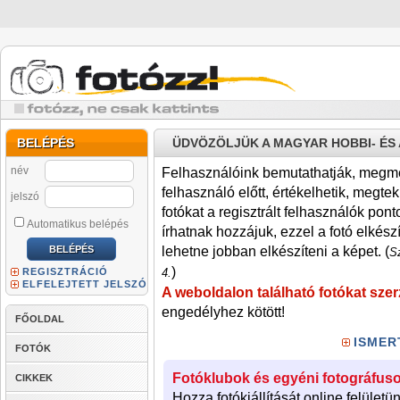
BELÉPÉS
ÜDVÖZÖLJÜK A MAGYAR HOBBI- É
név
Felhasználóink bemutathatják, megmére
felhasználó előtt, értékelhetik, megteki
jelszó
fotókat a regisztrált felhasználók pont
Automatikus belépés
írhatnak hozzájuk, ezzel a fotó elkész
lehetne jobban elkészíteni a képet. (
Sz
)
REGISZTRÁCIÓ
4.
ELFELEJTETT JELSZÓ
A weboldalon található fotókat szer
engedélyhez kötött!
FŐOLDAL
ISMER
FOTÓK
Fotóklubok és egyéni fotográfuso
CIKKEK
Hozza fotókiállítását online felületü