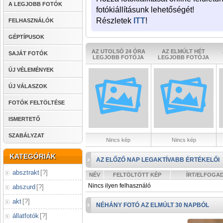
A LEGJOBB FOTÓK
fotókiállításunk lehetőségét!
Részletek
ITT
!
FELHASZNÁLÓK
GÉPTÍPUSOK
AZ UTOLSÓ 24 ÓRA
AZ ELMÚLT HÉT
SAJÁT FOTÓK
LEGJOBB FOTÓJA
LEGJOBB FOTÓJA
ÚJ VÉLEMÉNYEK
ÚJ VÁLASZOK
FOTÓK FELTÖLTÉSE
ISMERTETŐ
SZABÁLYZAT
Nincs kép
Nincs kép
KATEGÓRIÁK
AZ ELŐZŐ NAP LEGAKTÍVABB ÉRTÉKELŐI
absztrakt
[
?
]
NÉV
FELTÖLTÖTT KÉP
ÍRT/ELFOGA
Nincs ilyen felhasználó
abszurd
[
?
]
akt
[
?
]
NÉHÁNY FOTÓ AZ ELMÚLT 30 NAPBÓL
állatfotók
[
?
]