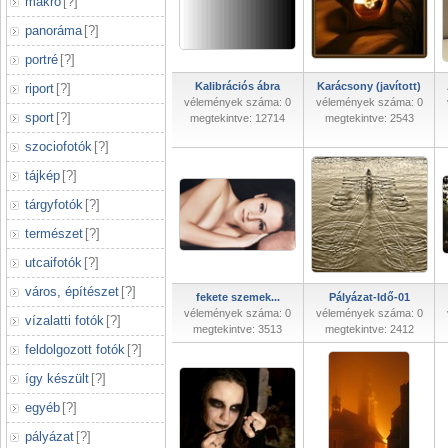
makró
[
?
]
panoráma
[
?
]
portré
[
?
]
Kalibrációs ábra
Karácsony (javított)
riport
[
?
]
vélemények száma: 0
vélemények száma: 0
sport
[
?
]
megtekintve: 12714
megtekintve: 2543
szociofotók
[
?
]
tájkép
[
?
]
tárgyfotók
[
?
]
természet
[
?
]
utcaifotók
[
?
]
város, építészet
[
?
]
fekete szemek...
Pályázat-Idő-01
vélemények száma: 0
vélemények száma: 0
vízalatti fotók
[
?
]
megtekintve: 3513
megtekintve: 2412
feldolgozott fotók
[
?
]
így készült
[
?
]
egyéb
[
?
]
pályázat
[
?
]