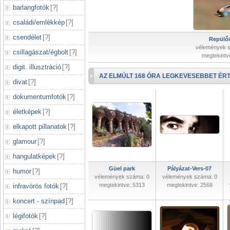
barlangfotók
[
?
]
családi/emlékkép
[
?
]
csendélet
[
?
]
Repülőr
vélemények 
csillagászat/égbolt
[
?
]
megtekintv
digit. illusztráció
[
?
]
AZ ELMÚLT 168 ÓRA LEGKEVESEBBET ÉRT
divat
[
?
]
dokumentumfotók
[
?
]
életképek
[
?
]
elkapott pillanatok
[
?
]
glamour
[
?
]
hangulatképek
[
?
]
Güel park
Pályázat-Vers-07
humor
[
?
]
vélemények száma: 0
vélemények száma: 0
megtekintve: 5313
megtekintve: 2568
infravörös fotók
[
?
]
koncert - színpad
[
?
]
légifotók
[
?
]