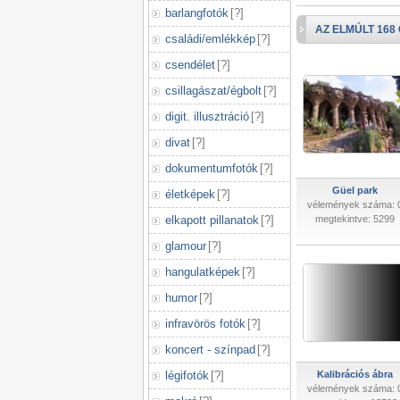
barlangfotók
[
?
]
AZ ELMÚLT 168
családi/emlékkép
[
?
]
csendélet
[
?
]
csillagászat/égbolt
[
?
]
digit. illusztráció
[
?
]
divat
[
?
]
dokumentumfotók
[
?
]
Güel park
életképek
[
?
]
vélemények száma: 
elkapott pillanatok
[
?
]
megtekintve: 5299
glamour
[
?
]
hangulatképek
[
?
]
humor
[
?
]
infravörös fotók
[
?
]
koncert - színpad
[
?
]
légifotók
[
?
]
Kalibrációs ábra
vélemények száma: 