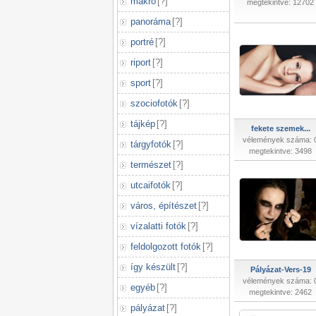
makró
[
?
]
megtekintve: 12702
panoráma
[
?
]
portré
[
?
]
riport
[
?
]
sport
[
?
]
szociofotók
[
?
]
tájkép
[
?
]
fekete szemek...
vélemények száma: 
tárgyfotók
[
?
]
megtekintve: 3498
természet
[
?
]
utcaifotók
[
?
]
város, építészet
[
?
]
vízalatti fotók
[
?
]
feldolgozott fotók
[
?
]
így készült
[
?
]
Pályázat-Vers-19
vélemények száma: 
egyéb
[
?
]
megtekintve: 2462
pályázat
[
?
]