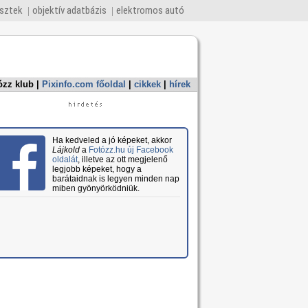
esztek
objektív adatbázis
elektromos autó
ózz klub
|
Pixinfo.com főoldal
|
cikkek
|
hírek
Ha kedveled a jó képeket, akkor
Lájkold
a
Fotózz.hu új Facebook
oldalát
, illetve az ott megjelenő
legjobb képeket, hogy a
barátaidnak is legyen minden nap
miben gyönyörködniük.