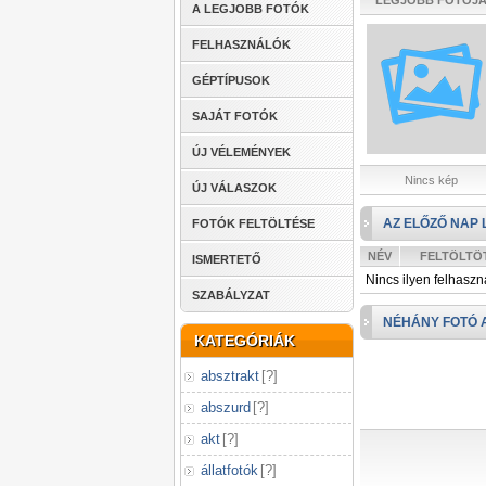
LEGJOBB FOTÓJ
A LEGJOBB FOTÓK
FELHASZNÁLÓK
GÉPTÍPUSOK
SAJÁT FOTÓK
ÚJ VÉLEMÉNYEK
Nincs kép
ÚJ VÁLASZOK
AZ ELŐZŐ NAP 
FOTÓK FELTÖLTÉSE
NÉV
FELTÖLTÖ
ISMERTETŐ
Nincs ilyen felhaszn
SZABÁLYZAT
NÉHÁNY FOTÓ 
KATEGÓRIÁK
absztrakt
[
?
]
abszurd
[
?
]
akt
[
?
]
állatfotók
[
?
]