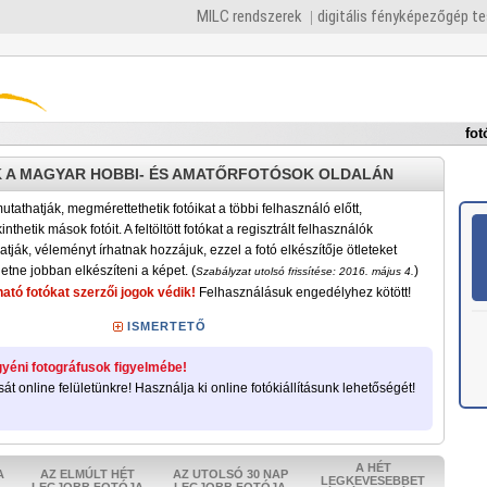
MILC rendszerek
digitális fényképezőgép t
fot
 A MAGYAR HOBBI- ÉS AMATŐRFOTÓSOK OLDALÁN
tathatják, megmérettethetik fotóikat a többi felhasználó előtt,
nthetik mások fotóit. A feltöltött fotókat a regisztrált felhasználók
atják, véleményt írhatnak hozzájuk, ezzel a fotó elkészítője ötleteket
etne jobban elkészíteni a képet. (
)
Szabályzat utolsó frissítése: 2016. május 4.
ató fotókat szerzői jogok védik!
Felhasználásuk engedélyhez kötött!
ISMERTETŐ
yéni fotográfusok figyelmébe!
sát online felületünkre! Használja ki online fotókiállításunk lehetőségét!
A HÉT
A
AZ ELMÚLT HÉT
AZ UTOLSÓ 30 NAP
LEGKEVESEBBET