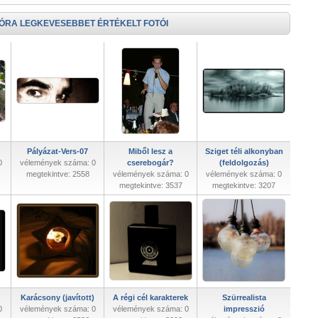
 ÓRA LEGKEVESEBBET ÉRTÉKELT FOTÓI
Pályázat-Vers-07
Miből lesz a
Sziget téli alkonyban
0
vélemények száma: 0
cserebogár?
(feldolgozás)
megtekintve: 2558
vélemények száma: 0
vélemények száma: 0
megtekintve: 3537
megtekintve: 3207
Karácsony (javított)
A régi cél karakterek
Szürrealista
0
vélemények száma: 0
vélemények száma: 0
impresszió