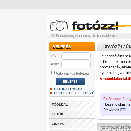
BELÉPÉS
ÜDVÖZÖLJÜK
név
Felhasználóink bemu
értékelhetik, megteki
jelszó
pontozhatják, bírálh
nyerhet, hogyan leh
Automatikus belépés
A weboldalon találh
REGISZTRÁCIÓ
ELFELEJTETT JELSZÓ
Fotóklubok és eg
Hozza fotókiállítá
FŐOLDAL
Részletek
ITT
!
FOTÓK
CIKKEK
AZ UTOLSÓ 24 ÓR