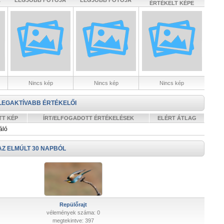
A
LEGJOBB FOTÓJA
LEGJOBB FOTÓJA
ÉRTÉKELT KÉPE
Nincs kép
Nincs kép
Nincs kép
LEGAKTÍVABB ÉRTÉKELŐI
TT KÉP
ÍRT/ELFOGADOTT ÉRTÉKELÉSEK
ELÉRT ÁTLAG
áló
AZ ELMÚLT 30 NAPBÓL
Repülőrajt
vélemények száma: 0
megtekintve: 397