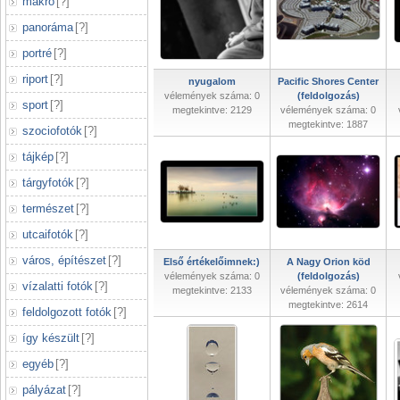
makró
[
?
]
panoráma
[
?
]
portré
[
?
]
riport
[
?
]
nyugalom
Pacific Shores Center
vélemények száma: 0
(feldolgozás)
sport
[
?
]
megtekintve: 2129
vélemények száma: 0
megtekintve: 1887
szociofotók
[
?
]
tájkép
[
?
]
tárgyfotók
[
?
]
természet
[
?
]
utcaifotók
[
?
]
város, építészet
[
?
]
Első értékelőimnek:)
A Nagy Orion köd
vélemények száma: 0
(feldolgozás)
vízalatti fotók
[
?
]
megtekintve: 2133
vélemények száma: 0
megtekintve: 2614
feldolgozott fotók
[
?
]
így készült
[
?
]
egyéb
[
?
]
pályázat
[
?
]