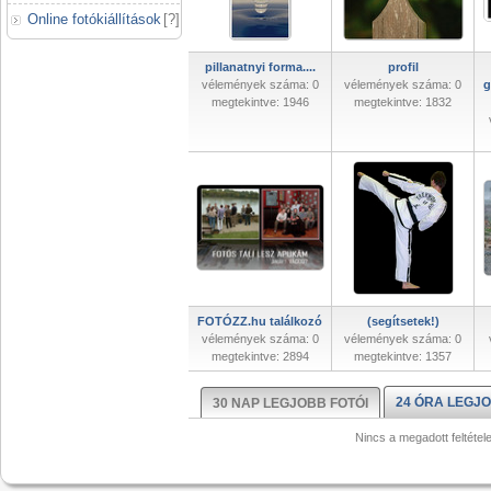
Online fotókiállítások
[
?
]
pillanatnyi forma....
profil
vélemények száma: 0
vélemények száma: 0
g
megtekintve: 1946
megtekintve: 1832
FOTÓZZ.hu találkozó
(segítsetek!)
vélemények száma: 0
vélemények száma: 0
megtekintve: 2894
megtekintve: 1357
24 ÓRA LEGJO
30 NAP LEGJOBB FOTÓI
Nincs a megadott feltétel