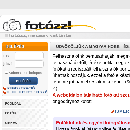
BELÉPÉS
ÜDVÖZÖLJÜK A MAGYAR HOBBI- É
név
Felhasználóink bemutathatják, megmére
felhasználó előtt, értékelhetik, megteki
jelszó
fotókat a regisztrált felhasználók pont
Automatikus belépés
írhatnak hozzájuk, ezzel a fotó elkész
lehetne jobban elkészíteni a képet. (
Sz
)
REGISZTRÁCIÓ
4.
ELFELEJTETT JELSZÓ
A weboldalon található fotókat szer
engedélyhez kötött!
FŐOLDAL
ISMER
FOTÓK
Fotóklubok és egyéni fotográfuso
CIKKEK
Hozza fotókiállítását online felületü