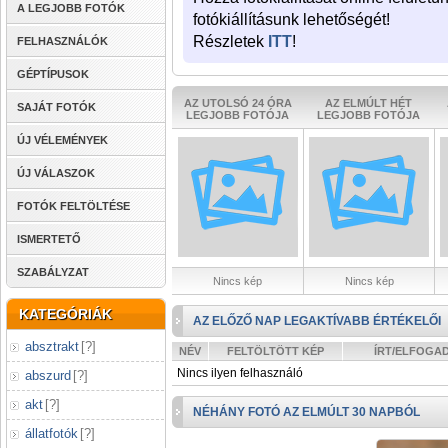
A LEGJOBB FOTÓK
fotókiállításunk lehetőségét!
Részletek
ITT
!
FELHASZNÁLÓK
GÉPTÍPUSOK
AZ UTOLSÓ 24 ÓRA
AZ ELMÚLT HÉT
SAJÁT FOTÓK
LEGJOBB FOTÓJA
LEGJOBB FOTÓJA
ÚJ VÉLEMÉNYEK
ÚJ VÁLASZOK
FOTÓK FELTÖLTÉSE
ISMERTETŐ
SZABÁLYZAT
Nincs kép
Nincs kép
KATEGÓRIÁK
AZ ELŐZŐ NAP LEGAKTÍVABB ÉRTÉKELŐI
absztrakt
[
?
]
NÉV
FELTÖLTÖTT KÉP
ÍRT/ELFOGA
Nincs ilyen felhasználó
abszurd
[
?
]
akt
[
?
]
NÉHÁNY FOTÓ AZ ELMÚLT 30 NAPBÓL
állatfotók
[
?
]