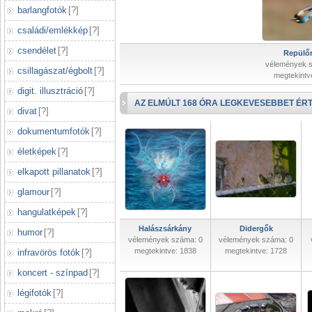
barlangfotók
[
?
]
családi/emlékkép
[
?
]
csendélet
[
?
]
Repülőr
vélemények 
csillagászat/égbolt
[
?
]
megtekintv
digit. illusztráció
[
?
]
AZ ELMÚLT 168 ÓRA LEGKEVESEBBET ÉRT
divat
[
?
]
dokumentumfotók
[
?
]
életképek
[
?
]
elkapott pillanatok
[
?
]
glamour
[
?
]
hangulatképek
[
?
]
Halászsárkány
Didergők
humor
[
?
]
vélemények száma: 0
vélemények száma: 0
megtekintve: 1838
megtekintve: 1728
infravörös fotók
[
?
]
koncert - színpad
[
?
]
légifotók
[
?
]