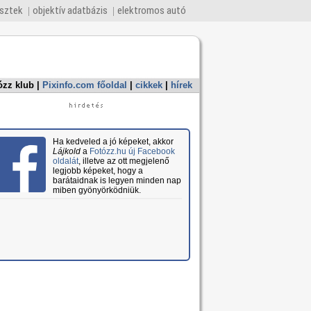
esztek
objektív adatbázis
elektromos autó
ózz klub
|
Pixinfo.com főoldal
|
cikkek
|
hírek
Ha kedveled a jó képeket, akkor
Lájkold
a
Fotózz.hu új Facebook
oldalát
, illetve az ott megjelenő
legjobb képeket, hogy a
barátaidnak is legyen minden nap
miben gyönyörködniük.