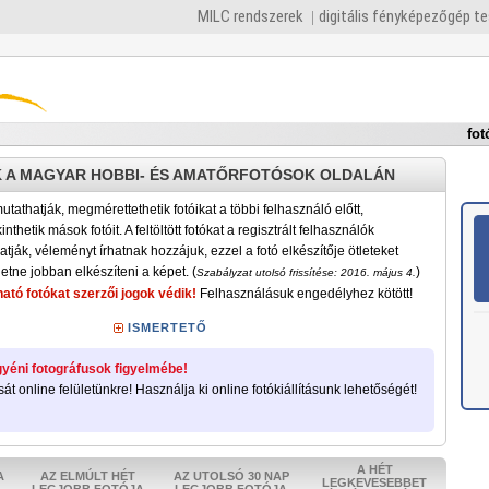
MILC rendszerek
digitális fényképezőgép t
fot
 A MAGYAR HOBBI- ÉS AMATŐRFOTÓSOK OLDALÁN
tathatják, megmérettethetik fotóikat a többi felhasználó előtt,
nthetik mások fotóit. A feltöltött fotókat a regisztrált felhasználók
atják, véleményt írhatnak hozzájuk, ezzel a fotó elkészítője ötleteket
etne jobban elkészíteni a képet. (
)
Szabályzat utolsó frissítése: 2016. május 4.
ató fotókat szerzői jogok védik!
Felhasználásuk engedélyhez kötött!
ISMERTETŐ
yéni fotográfusok figyelmébe!
sát online felületünkre! Használja ki online fotókiállításunk lehetőségét!
A HÉT
A
AZ ELMÚLT HÉT
AZ UTOLSÓ 30 NAP
LEGKEVESEBBET