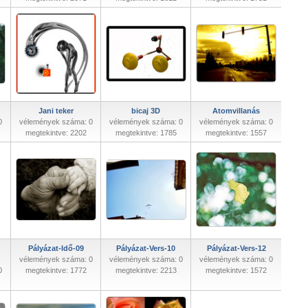
Jani teker
bicaj 3D
Atomvillanás
0
vélemények száma: 0
vélemények száma: 0
vélemények száma: 0
megtekintve: 2202
megtekintve: 1785
megtekintve: 1557
Pályázat-Idő-09
Pályázat-Vers-10
Pályázat-Vers-12
vélemények száma: 0
vélemények száma: 0
vélemények száma: 0
0
megtekintve: 1772
megtekintve: 2213
megtekintve: 1572