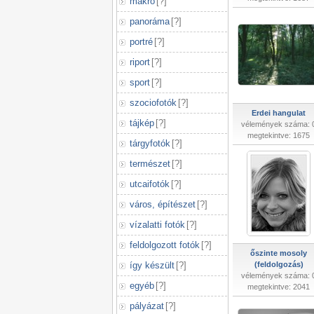
makró
[
?
]
panoráma
[
?
]
portré
[
?
]
riport
[
?
]
sport
[
?
]
szociofotók
[
?
]
Erdei hangulat
tájkép
[
?
]
vélemények száma: 
megtekintve: 1675
tárgyfotók
[
?
]
természet
[
?
]
utcaifotók
[
?
]
város, építészet
[
?
]
vízalatti fotók
[
?
]
feldolgozott fotók
[
?
]
őszinte mosoly
így készült
[
?
]
(feldolgozás)
vélemények száma: 
egyéb
[
?
]
megtekintve: 2041
pályázat
[
?
]