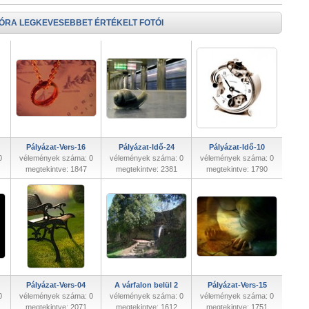
 ÓRA LEGKEVESEBBET ÉRTÉKELT FOTÓI
Pályázat-Vers-16
Pályázat-Idő-24
Pályázat-Idő-10
0
vélemények száma: 0
vélemények száma: 0
vélemények száma: 0
megtekintve: 1847
megtekintve: 2381
megtekintve: 1790
Pályázat-Vers-04
A várfalon belül 2
Pályázat-Vers-15
0
vélemények száma: 0
vélemények száma: 0
vélemények száma: 0
megtekintve: 2071
megtekintve: 1612
megtekintve: 1751