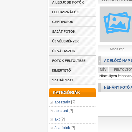
LEGJOBB FOTÓJ
A LEGJOBB FOTÓK
FELHASZNÁLÓK
GÉPTÍPUSOK
SAJÁT FOTÓK
ÚJ VÉLEMÉNYEK
Nincs kép
ÚJ VÁLASZOK
AZ ELŐZŐ NAP 
FOTÓK FELTÖLTÉSE
NÉV
FELTÖLTÖ
ISMERTETŐ
Nincs ilyen felhaszn
SZABÁLYZAT
NÉHÁNY FOTÓ 
KATEGÓRIÁK
absztrakt
[
?
]
abszurd
[
?
]
akt
[
?
]
állatfotók
[
?
]