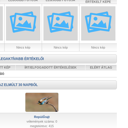
A
LEGJOBB FOTÓJA
LEGJOBB FOTÓJA
ÉRTÉKELT KÉPE
Nincs kép
Nincs kép
Nincs kép
LEGAKTÍVABB ÉRTÉKELŐI
TT KÉP
ÍRT/ELFOGADOTT ÉRTÉKELÉSEK
ELÉRT ÁTLAG
áló
AZ ELMÚLT 30 NAPBÓL
Repülőrajt
vélemények száma: 0
megtekintve: 415