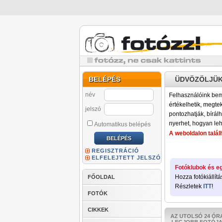
BELÉPÉS
ÜDVÖZÖLJÜK
név
Felhasználóink bemu
értékelhetik, megteki
jelszó
pontozhatják, bírálh
nyerhet, hogyan leh
Automatikus belépés
A weboldalon találh
REGISZTRÁCIÓ
ELFELEJTETT JELSZÓ
Fotóklubok és eg
Hozza fotókiállítá
FŐOLDAL
Részletek
ITT
!
FOTÓK
CIKKEK
AZ UTOLSÓ 24 ÓR