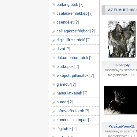
barlangfotók
[
?
]
AZ ELMÚLT 168
családi/emlékkép
[
?
]
csendélet
[
?
]
csillagászat/égbolt
[
?
]
digit. illusztráció
[
?
]
divat
[
?
]
dokumentumfotók
[
?
]
Fa-bagoly
életképek
[
?
]
vélemények száma: 
elkapott pillanatok
[
?
]
megtekintve: 1926
glamour
[
?
]
hangulatképek
[
?
]
humor
[
?
]
infravörös fotók
[
?
]
koncert - színpad
[
?
]
Pályázat-Vers-11
légifotók
[
?
]
vélemények száma: 
megtekintve: 1687