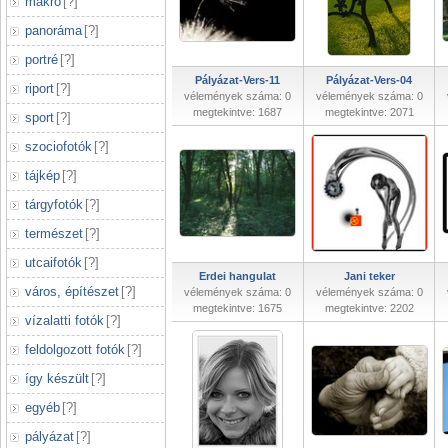
makró
[
?
]
panoráma
[
?
]
portré
[
?
]
Pályázat-Vers-11
Pályázat-Vers-04
riport
[
?
]
vélemények száma: 0
vélemények száma: 0
megtekintve: 1687
megtekintve: 2071
sport
[
?
]
szociofotók
[
?
]
tájkép
[
?
]
tárgyfotók
[
?
]
természet
[
?
]
utcaifotók
[
?
]
Erdei hangulat
Jani teker
város, építészet
[
?
]
vélemények száma: 0
vélemények száma: 0
megtekintve: 1675
megtekintve: 2202
vízalatti fotók
[
?
]
feldolgozott fotók
[
?
]
így készült
[
?
]
egyéb
[
?
]
pályázat
[
?
]