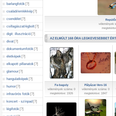
barlangfotók
[
?
]
családi/emlékkép
[
?
]
csendélet
[
?
]
Repülőr
vélemények 
csillagászat/égbolt
[
?
]
megtekintv
digit. illusztráció
[
?
]
AZ ELMÚLT 168 ÓRA LEGKEVESEBBET ÉRT
divat
[
?
]
dokumentumfotók
[
?
]
életképek
[
?
]
elkapott pillanatok
[
?
]
glamour
[
?
]
hangulatképek
[
?
]
Fa-bagoly
Pályázat-Vers-16
humor
[
?
]
vélemények száma: 0
vélemények száma: 0
megtekintve: 1926
megtekintve: 1847
infravörös fotók
[
?
]
koncert - színpad
[
?
]
légifotók
[
?
]