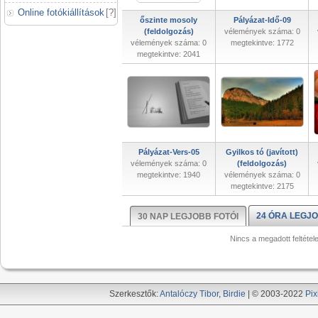
Online fotókiállítások
[
?
]
őszinte mosoly
Pályázat-Idő-09
(feldolgozás)
vélemények száma: 0
vélemények száma: 0
megtekintve: 1772
megtekintve: 2041
Pályázat-Vers-05
Gyilkos tó (javított)
vélemények száma: 0
(feldolgozás)
megtekintve: 1940
vélemények száma: 0
megtekintve: 2175
24 ÓRA LEGJO
30 NAP LEGJOBB FOTÓI
Nincs a megadott feltétel
Szerkesztők:
Antalóczy Tibor
,
Birdie
| © 2003-2022
Pix