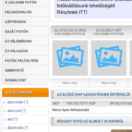
A LEGJOBB FOTÓK
fotókiállításunk lehetőségét!
Részletek
ITT
!
FELHASZNÁLÓK
GÉPTÍPUSOK
AZ UTOLSÓ 24 ÓRA
AZ ELMÚLT HÉT
SAJÁT FOTÓK
LEGJOBB FOTÓJA
LEGJOBB FOTÓJA
ÚJ VÉLEMÉNYEK
ÚJ VÁLASZOK
FOTÓK FELTÖLTÉSE
ISMERTETŐ
SZABÁLYZAT
Nincs kép
Nincs kép
KATEGÓRIÁK
AZ ELŐZŐ NAP LEGAKTÍVABB ÉRTÉKELŐI
absztrakt
[
?
]
NÉV
FELTÖLTÖTT KÉP
ÍRT/ELFOGA
Nincs ilyen felhasználó
abszurd
[
?
]
akt
[
?
]
NÉHÁNY FOTÓ AZ ELMÚLT 30 NAPBÓL
állatfotók
[
?
]