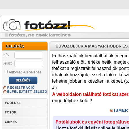
BELÉPÉS
ÜDVÖZÖLJÜK A MAGYAR HOBBI- É
név
Felhasználóink bemutathatják, megmére
felhasználó előtt, értékelhetik, megteki
jelszó
fotókat a regisztrált felhasználók pont
Automatikus belépés
írhatnak hozzájuk, ezzel a fotó elkész
lehetne jobban elkészíteni a képet. (
Sz
)
REGISZTRÁCIÓ
4.
ELFELEJTETT JELSZÓ
A weboldalon található fotókat szer
engedélyhez kötött!
FŐOLDAL
ISMER
FOTÓK
Fotóklubok és egyéni fotográfuso
CIKKEK
Hozza fotókiállítását online felületü