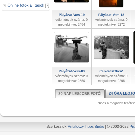
Online fotókiállítások
[
?
]
Pályázat-Vers-19
Pályázat-Vers-18
vélemények száma: 0
vélemények száma: 0
megtekintve: 2484
megtekintve: 3272
Pályázat-Vers-09
Célkeresztben!
vélemények száma: 0
vélemények száma: 0
megtekintve: 2850
megtekintve: 2298
24 ÓRA LEGJO
30 NAP LEGJOBB FOTÓI
Nincs a megadott feltétel
Szerkesztők:
Antalóczy Tibor
,
Birdie
| © 2003-2022
Pix