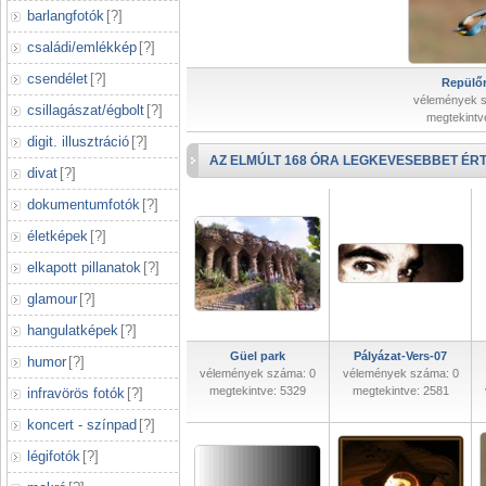
barlangfotók
[
?
]
családi/emlékkép
[
?
]
csendélet
[
?
]
Repülőr
vélemények 
csillagászat/égbolt
[
?
]
megtekintv
digit. illusztráció
[
?
]
AZ ELMÚLT 168 ÓRA LEGKEVESEBBET ÉRT
divat
[
?
]
dokumentumfotók
[
?
]
életképek
[
?
]
elkapott pillanatok
[
?
]
glamour
[
?
]
hangulatképek
[
?
]
Güel park
Pályázat-Vers-07
humor
[
?
]
vélemények száma: 0
vélemények száma: 0
megtekintve: 5329
megtekintve: 2581
infravörös fotók
[
?
]
koncert - színpad
[
?
]
légifotók
[
?
]