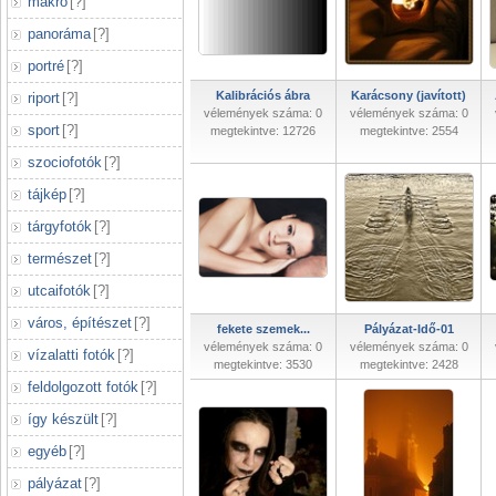
makró
[
?
]
panoráma
[
?
]
portré
[
?
]
Kalibrációs ábra
Karácsony (javított)
riport
[
?
]
vélemények száma: 0
vélemények száma: 0
sport
[
?
]
megtekintve: 12726
megtekintve: 2554
szociofotók
[
?
]
tájkép
[
?
]
tárgyfotók
[
?
]
természet
[
?
]
utcaifotók
[
?
]
város, építészet
[
?
]
fekete szemek...
Pályázat-Idő-01
vélemények száma: 0
vélemények száma: 0
vízalatti fotók
[
?
]
megtekintve: 3530
megtekintve: 2428
feldolgozott fotók
[
?
]
így készült
[
?
]
egyéb
[
?
]
pályázat
[
?
]