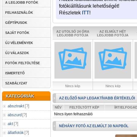
A LEGJOBB FOTÓK
fotókiállításunk lehetőségét!
Részletek
ITT
!
FELHASZNÁLÓK
GÉPTÍPUSOK
AZ UTOLSÓ 24 ÓRA
AZ ELMÚLT HÉT
SAJÁT FOTÓK
LEGJOBB FOTÓJA
LEGJOBB FOTÓJA
ÚJ VÉLEMÉNYEK
ÚJ VÁLASZOK
FOTÓK FELTÖLTÉSE
ISMERTETŐ
SZABÁLYZAT
Nincs kép
Nincs kép
KATEGÓRIÁK
AZ ELŐZŐ NAP LEGAKTÍVABB ÉRTÉKELŐI
absztrakt
[
?
]
NÉV
FELTÖLTÖTT KÉP
ÍRT/ELFOGA
Nincs ilyen felhasználó
abszurd
[
?
]
akt
[
?
]
NÉHÁNY FOTÓ AZ ELMÚLT 30 NAPBÓL
állatfotók
[
?
]