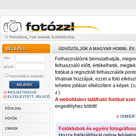
BELÉPÉS
ÜDVÖZÖLJÜK A MAGYAR HOBBI- É
név
Felhasználóink bemutathatják, megmére
felhasználó előtt, értékelhetik, megteki
jelszó
fotókat a regisztrált felhasználók pont
Automatikus belépés
írhatnak hozzájuk, ezzel a fotó elkész
lehetne jobban elkészíteni a képet. (
Sz
)
REGISZTRÁCIÓ
4.
ELFELEJTETT JELSZÓ
A weboldalon található fotókat szer
engedélyhez kötött!
FŐOLDAL
ISMER
FOTÓK
Fotóklubok és egyéni fotográfuso
CIKKEK
Hozza fotókiállítását online felületü