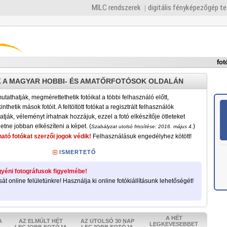
MILC rendszerek
digitális fényképezőgép t
fot
 A MAGYAR HOBBI- ÉS AMATŐRFOTÓSOK OLDALÁN
tathatják, megmérettethetik fotóikat a többi felhasználó előtt,
nthetik mások fotóit. A feltöltött fotókat a regisztrált felhasználók
atják, véleményt írhatnak hozzájuk, ezzel a fotó elkészítője ötleteket
etne jobban elkészíteni a képet. (
)
Szabályzat utolsó frissítése: 2016. május 4.
ató fotókat szerzői jogok védik!
Felhasználásuk engedélyhez kötött!
ISMERTETŐ
yéni fotográfusok figyelmébe!
sát online felületünkre! Használja ki online fotókiállításunk lehetőségét!
A HÉT
A
AZ ELMÚLT HÉT
AZ UTOLSÓ 30 NAP
LEGKEVESEBBET