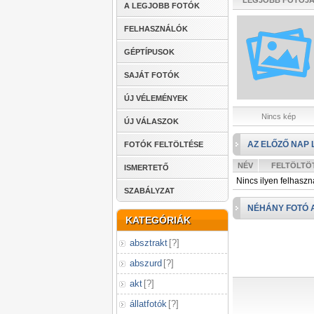
LEGJOBB FOTÓJ
A LEGJOBB FOTÓK
FELHASZNÁLÓK
GÉPTÍPUSOK
SAJÁT FOTÓK
ÚJ VÉLEMÉNYEK
Nincs kép
ÚJ VÁLASZOK
AZ ELŐZŐ NAP 
FOTÓK FELTÖLTÉSE
NÉV
FELTÖLTÖ
ISMERTETŐ
Nincs ilyen felhaszn
SZABÁLYZAT
NÉHÁNY FOTÓ 
KATEGÓRIÁK
absztrakt
[
?
]
abszurd
[
?
]
akt
[
?
]
állatfotók
[
?
]