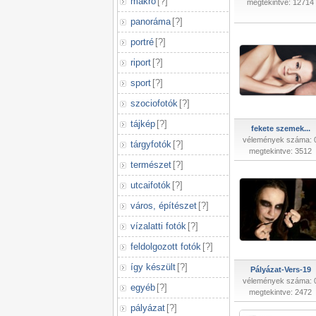
makró
[
?
]
megtekintve: 12714
panoráma
[
?
]
portré
[
?
]
riport
[
?
]
sport
[
?
]
szociofotók
[
?
]
tájkép
[
?
]
fekete szemek...
vélemények száma: 
tárgyfotók
[
?
]
megtekintve: 3512
természet
[
?
]
utcaifotók
[
?
]
város, építészet
[
?
]
vízalatti fotók
[
?
]
feldolgozott fotók
[
?
]
így készült
[
?
]
Pályázat-Vers-19
vélemények száma: 
egyéb
[
?
]
megtekintve: 2472
pályázat
[
?
]