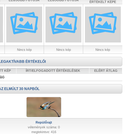
A
LEGJOBB FOTÓJA
LEGJOBB FOTÓJA
ÉRTÉKELT KÉPE
Nincs kép
Nincs kép
Nincs kép
LEGAKTÍVABB ÉRTÉKELŐI
TT KÉP
ÍRT/ELFOGADOTT ÉRTÉKELÉSEK
ELÉRT ÁTLAG
áló
AZ ELMÚLT 30 NAPBÓL
Repülőrajt
vélemények száma: 0
megtekintve: 416