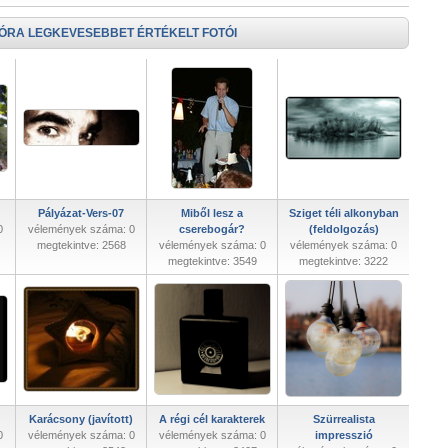
 ÓRA LEGKEVESEBBET ÉRTÉKELT FOTÓI
Pályázat-Vers-07
Miből lesz a
Sziget téli alkonyban
0
vélemények száma: 0
cserebogár?
(feldolgozás)
megtekintve: 2568
vélemények száma: 0
vélemények száma: 0
megtekintve: 3549
megtekintve: 3222
Karácsony (javított)
A régi cél karakterek
Szürrealista
0
vélemények száma: 0
vélemények száma: 0
impresszió