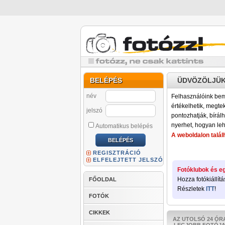
BELÉPÉS
ÜDVÖZÖLJÜK
név
Felhasználóink bemu
értékelhetik, megteki
jelszó
pontozhatják, bírálh
nyerhet, hogyan leh
Automatikus belépés
A weboldalon találh
REGISZTRÁCIÓ
ELFELEJTETT JELSZÓ
Fotóklubok és eg
Hozza fotókiállítá
FŐOLDAL
Részletek
ITT
!
FOTÓK
CIKKEK
AZ UTOLSÓ 24 ÓR