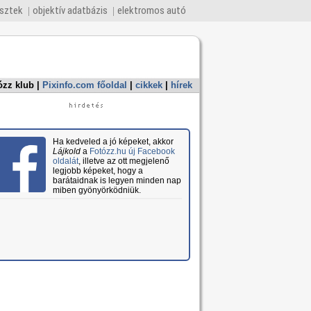
esztek
objektív adatbázis
elektromos autó
ózz klub
|
Pixinfo.com főoldal
|
cikkek
|
hírek
Ha kedveled a jó képeket, akkor
Lájkold
a
Fotózz.hu új Facebook
oldalát
, illetve az ott megjelenő
legjobb képeket, hogy a
barátaidnak is legyen minden nap
miben gyönyörködniük.