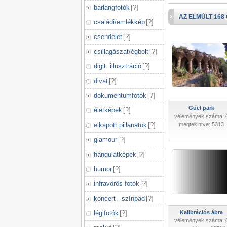
barlangfotók
[
?
]
AZ ELMÚLT 168
családi/emlékkép
[
?
]
csendélet
[
?
]
csillagászat/égbolt
[
?
]
digit. illusztráció
[
?
]
divat
[
?
]
dokumentumfotók
[
?
]
Güel park
életképek
[
?
]
vélemények száma: 
elkapott pillanatok
[
?
]
megtekintve: 5313
glamour
[
?
]
hangulatképek
[
?
]
humor
[
?
]
infravörös fotók
[
?
]
koncert - színpad
[
?
]
légifotók
[
?
]
Kalibrációs ábra
vélemények száma: 