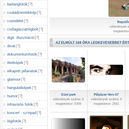
barlangfotók
[
?
]
családi/emlékkép
[
?
]
csendélet
[
?
]
Repülőr
vélemények 
csillagászat/égbolt
[
?
]
megtekintv
digit. illusztráció
[
?
]
AZ ELMÚLT 168 ÓRA LEGKEVESEBBET ÉRT
divat
[
?
]
dokumentumfotók
[
?
]
életképek
[
?
]
elkapott pillanatok
[
?
]
glamour
[
?
]
hangulatképek
[
?
]
Güel park
Pályázat-Vers-07
humor
[
?
]
vélemények száma: 0
vélemények száma: 0
megtekintve: 5309
megtekintve: 2561
infravörös fotók
[
?
]
koncert - színpad
[
?
]
légifotók
[
?
]