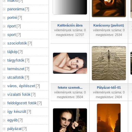
makró
[
?
]
panoráma
[
?
]
portré
[
?
]
Kalibrációs ábra
Karácsony (javított)
riport
[
?
]
vélemények száma: 0
vélemények száma: 0
sport
[
?
]
megtekintve: 12707
megtekintve: 2534
szociofotók
[
?
]
tájkép
[
?
]
tárgyfotók
[
?
]
természet
[
?
]
utcaifotók
[
?
]
város, építészet
[
?
]
fekete szemek...
Pályázat-Idő-01
vélemények száma: 0
vélemények száma: 0
vízalatti fotók
[
?
]
megtekintve: 3504
megtekintve: 2404
feldolgozott fotók
[
?
]
így készült
[
?
]
egyéb
[
?
]
pályázat
[
?
]