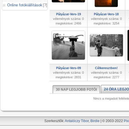
Online fotókiállítások
[
?
]
Pályázat-Vers-19
Pályázat-Vers-18
vélemények száma: 0
vélemények száma: 0
megtekintve: 2466
megtekintve: 3254
Pályázat-Vers-09
Célkeresztben!
vélemények száma: 0
vélemények száma: 0
megtekintve: 2831
megtekintve: 2277
24 ÓRA LEGJO
30 NAP LEGJOBB FOTÓI
Nincs a megadott feltétel
Szerkesztők:
Antalóczy Tibor
,
Birdie
| © 2003-2022
Pix