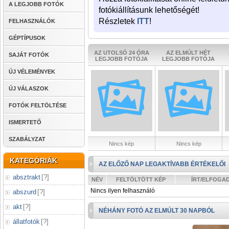
A LEGJOBB FOTÓK
fotókiállításunk lehetőségét!
Részletek
ITT
!
FELHASZNÁLÓK
GÉPTÍPUSOK
AZ UTOLSÓ 24 ÓRA
AZ ELMÚLT HÉT
SAJÁT FOTÓK
LEGJOBB FOTÓJA
LEGJOBB FOTÓJA
ÚJ VÉLEMÉNYEK
ÚJ VÁLASZOK
FOTÓK FELTÖLTÉSE
ISMERTETŐ
SZABÁLYZAT
Nincs kép
Nincs kép
KATEGÓRIÁK
AZ ELŐZŐ NAP LEGAKTÍVABB ÉRTÉKELŐI
absztrakt
[
?
]
NÉV
FELTÖLTÖTT KÉP
ÍRT/ELFOGA
Nincs ilyen felhasználó
abszurd
[
?
]
akt
[
?
]
NÉHÁNY FOTÓ AZ ELMÚLT 30 NAPBÓL
állatfotók
[
?
]