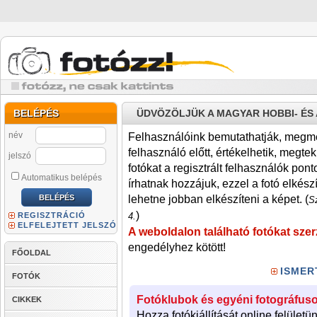
BELÉPÉS
ÜDVÖZÖLJÜK A MAGYAR HOBBI- É
név
Felhasználóink bemutathatják, megmére
felhasználó előtt, értékelhetik, megteki
jelszó
fotókat a regisztrált felhasználók pont
Automatikus belépés
írhatnak hozzájuk, ezzel a fotó elkész
lehetne jobban elkészíteni a képet. (
Sz
)
REGISZTRÁCIÓ
4.
ELFELEJTETT JELSZÓ
A weboldalon található fotókat szer
engedélyhez kötött!
FŐOLDAL
ISMER
FOTÓK
Fotóklubok és egyéni fotográfuso
CIKKEK
Hozza fotókiállítását online felületü