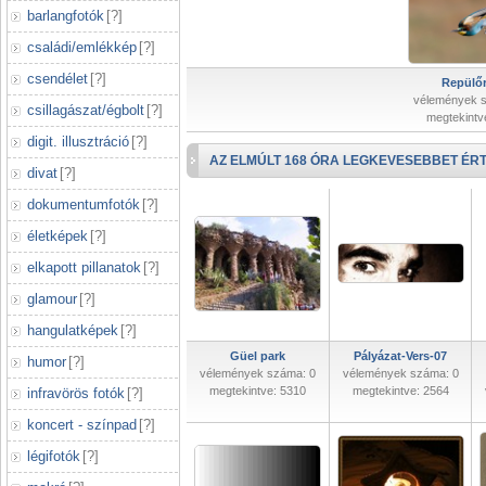
barlangfotók
[
?
]
családi/emlékkép
[
?
]
csendélet
[
?
]
Repülőr
vélemények 
csillagászat/égbolt
[
?
]
megtekintv
digit. illusztráció
[
?
]
AZ ELMÚLT 168 ÓRA LEGKEVESEBBET ÉRT
divat
[
?
]
dokumentumfotók
[
?
]
életképek
[
?
]
elkapott pillanatok
[
?
]
glamour
[
?
]
hangulatképek
[
?
]
Güel park
Pályázat-Vers-07
humor
[
?
]
vélemények száma: 0
vélemények száma: 0
megtekintve: 5310
megtekintve: 2564
infravörös fotók
[
?
]
koncert - színpad
[
?
]
légifotók
[
?
]