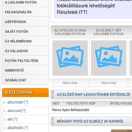
A LEGJOBB FOTÓK
fotókiállításunk lehetőségét!
Részletek
ITT
!
FELHASZNÁLÓK
GÉPTÍPUSOK
AZ UTOLSÓ 24 ÓRA
AZ ELMÚLT HÉT
SAJÁT FOTÓK
LEGJOBB FOTÓJA
LEGJOBB FOTÓJA
ÚJ VÉLEMÉNYEK
ÚJ VÁLASZOK
FOTÓK FELTÖLTÉSE
ISMERTETŐ
SZABÁLYZAT
Nincs kép
Nincs kép
KATEGÓRIÁK
AZ ELŐZŐ NAP LEGAKTÍVABB ÉRTÉKELŐI
absztrakt
[
?
]
NÉV
FELTÖLTÖTT KÉP
ÍRT/ELFOGA
Nincs ilyen felhasználó
abszurd
[
?
]
akt
[
?
]
NÉHÁNY FOTÓ AZ ELMÚLT 30 NAPBÓL
állatfotók
[
?
]