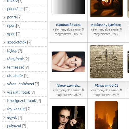
makró
[
?
]
panoráma
[
?
]
portré
[
?
]
Kalibrációs ábra
Karácsony (javított)
riport
[
?
]
vélemények száma: 0
vélemények száma: 0
sport
[
?
]
megtekintve: 12709
megtekintve: 2536
szociofotók
[
?
]
tájkép
[
?
]
tárgyfotók
[
?
]
természet
[
?
]
utcaifotók
[
?
]
város, építészet
[
?
]
fekete szemek...
Pályázat-Idő-01
vélemények száma: 0
vélemények száma: 0
vízalatti fotók
[
?
]
megtekintve: 3506
megtekintve: 2406
feldolgozott fotók
[
?
]
így készült
[
?
]
egyéb
[
?
]
pályázat
[
?
]