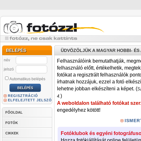
BELÉPÉS
ÜDVÖZÖLJÜK A MAGYAR HOBBI- É
név
Felhasználóink bemutathatják, megmére
felhasználó előtt, értékelhetik, megteki
jelszó
fotókat a regisztrált felhasználók pont
Automatikus belépés
írhatnak hozzájuk, ezzel a fotó elkész
lehetne jobban elkészíteni a képet. (
Sz
)
REGISZTRÁCIÓ
4.
ELFELEJTETT JELSZÓ
A weboldalon található fotókat szer
engedélyhez kötött!
FŐOLDAL
ISMER
FOTÓK
Fotóklubok és egyéni fotográfuso
CIKKEK
Hozza fotókiállítását online felületü