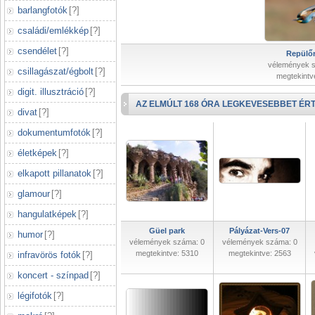
barlangfotók
[
?
]
családi/emlékkép
[
?
]
csendélet
[
?
]
Repülőr
vélemények 
csillagászat/égbolt
[
?
]
megtekintv
digit. illusztráció
[
?
]
AZ ELMÚLT 168 ÓRA LEGKEVESEBBET ÉRT
divat
[
?
]
dokumentumfotók
[
?
]
életképek
[
?
]
elkapott pillanatok
[
?
]
glamour
[
?
]
hangulatképek
[
?
]
Güel park
Pályázat-Vers-07
humor
[
?
]
vélemények száma: 0
vélemények száma: 0
megtekintve: 5310
megtekintve: 2563
infravörös fotók
[
?
]
koncert - színpad
[
?
]
légifotók
[
?
]