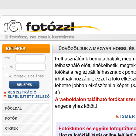
BELÉPÉS
ÜDVÖZÖLJÜK A MAGYAR HOBBI- É
név
Felhasználóink bemutathatják, megmére
felhasználó előtt, értékelhetik, megteki
jelszó
fotókat a regisztrált felhasználók pont
Automatikus belépés
írhatnak hozzájuk, ezzel a fotó elkész
lehetne jobban elkészíteni a képet. (
Sz
)
REGISZTRÁCIÓ
4.
ELFELEJTETT JELSZÓ
A weboldalon található fotókat szer
engedélyhez kötött!
FŐOLDAL
ISMER
FOTÓK
Fotóklubok és egyéni fotográfuso
CIKKEK
Hozza fotókiállítását online felületü