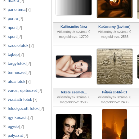
makró
[
?
]
panoráma
[
?
]
portré
[
?
]
Kalibrációs ábra
Karácsony (javított)
riport
[
?
]
vélemények száma: 0
vélemények száma: 0
sport
[
?
]
megtekintve: 12709
megtekintve: 2536
szociofotók
[
?
]
tájkép
[
?
]
tárgyfotók
[
?
]
természet
[
?
]
utcaifotók
[
?
]
város, építészet
[
?
]
fekete szemek...
Pályázat-Idő-01
vélemények száma: 0
vélemények száma: 0
vízalatti fotók
[
?
]
megtekintve: 3506
megtekintve: 2406
feldolgozott fotók
[
?
]
így készült
[
?
]
egyéb
[
?
]
pályázat
[
?
]