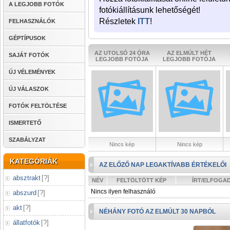
A LEGJOBB FOTÓK
fotókiállításunk lehetőségét!
Részletek
ITT
!
FELHASZNÁLÓK
GÉPTÍPUSOK
AZ UTOLSÓ 24 ÓRA
AZ ELMÚLT HÉT
SAJÁT FOTÓK
LEGJOBB FOTÓJA
LEGJOBB FOTÓJA
ÚJ VÉLEMÉNYEK
ÚJ VÁLASZOK
FOTÓK FELTÖLTÉSE
ISMERTETŐ
SZABÁLYZAT
Nincs kép
Nincs kép
KATEGÓRIÁK
AZ ELŐZŐ NAP LEGAKTÍVABB ÉRTÉKELŐI
absztrakt
[
?
]
NÉV
FELTÖLTÖTT KÉP
ÍRT/ELFOGA
Nincs ilyen felhasználó
abszurd
[
?
]
akt
[
?
]
NÉHÁNY FOTÓ AZ ELMÚLT 30 NAPBÓL
állatfotók
[
?
]