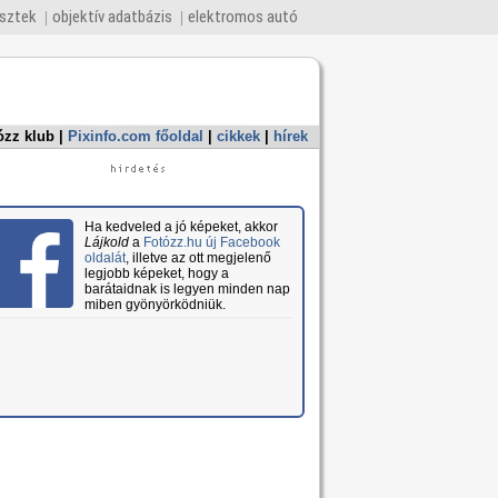
esztek
objektív adatbázis
elektromos autó
ózz klub
|
Pixinfo.com főoldal
|
cikkek
|
hírek
Ha kedveled a jó képeket, akkor
Lájkold
a
Fotózz.hu új Facebook
oldalát
, illetve az ott megjelenő
legjobb képeket, hogy a
barátaidnak is legyen minden nap
miben gyönyörködniük.