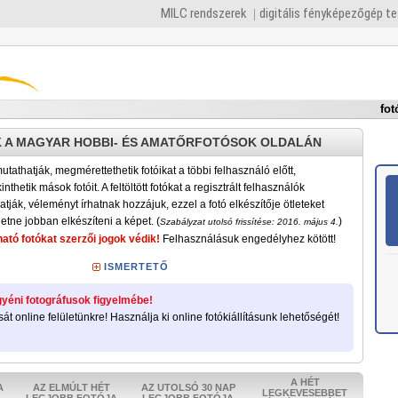
MILC rendszerek
digitális fényképezőgép t
fot
 A MAGYAR HOBBI- ÉS AMATŐRFOTÓSOK OLDALÁN
tathatják, megmérettethetik fotóikat a többi felhasználó előtt,
nthetik mások fotóit. A feltöltött fotókat a regisztrált felhasználók
atják, véleményt írhatnak hozzájuk, ezzel a fotó elkészítője ötleteket
etne jobban elkészíteni a képet. (
)
Szabályzat utolsó frissítése: 2016. május 4.
ató fotókat szerzői jogok védik!
Felhasználásuk engedélyhez kötött!
ISMERTETŐ
yéni fotográfusok figyelmébe!
sát online felületünkre! Használja ki online fotókiállításunk lehetőségét!
A HÉT
A
AZ ELMÚLT HÉT
AZ UTOLSÓ 30 NAP
LEGKEVESEBBET