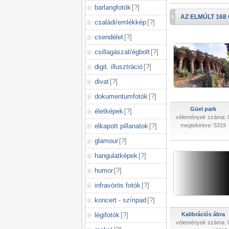
barlangfotók
[
?
]
AZ ELMÚLT 168
családi/emlékkép
[
?
]
csendélet
[
?
]
csillagászat/égbolt
[
?
]
digit. illusztráció
[
?
]
divat
[
?
]
dokumentumfotók
[
?
]
Güel park
életképek
[
?
]
vélemények száma: 
elkapott pillanatok
[
?
]
megtekintve: 5319
glamour
[
?
]
hangulatképek
[
?
]
humor
[
?
]
infravörös fotók
[
?
]
koncert - színpad
[
?
]
légifotók
[
?
]
Kalibrációs ábra
vélemények száma: 