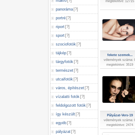
makró
[
?
]
megtekintve: 12715
panoráma
[
?
]
portré
[
?
]
riport
[
?
]
sport
[
?
]
szociofotók
[
?
]
tájkép
[
?
]
fekete szemek...
vélemények száma: 
tárgyfotók
[
?
]
megtekintve: 3519
természet
[
?
]
utcaifotók
[
?
]
város, építészet
[
?
]
vízalatti fotók
[
?
]
feldolgozott fotók
[
?
]
így készült
[
?
]
Pályázat-Vers-19
vélemények száma: 
egyéb
[
?
]
megtekintve: 2474
pályázat
[
?
]