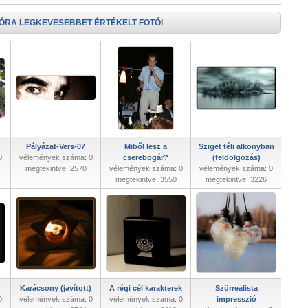
 ÓRA LEGKEVESEBBET ÉRTÉKELT FOTÓI
Pályázat-Vers-07
Miből lesz a
Sziget téli alkonyban
0
vélemények száma: 0
cserebogár?
(feldolgozás)
megtekintve: 2570
vélemények száma: 0
vélemények száma: 0
megtekintve: 3550
megtekintve: 3226
Karácsony (javított)
A régi cél karakterek
Szürrealista
0
vélemények száma: 0
vélemények száma: 0
impresszió