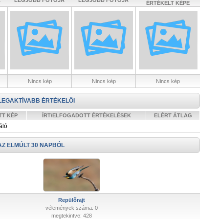
A
LEGJOBB FOTÓJA
LEGJOBB FOTÓJA
ÉRTÉKELT KÉPE
Nincs kép
Nincs kép
Nincs kép
LEGAKTÍVABB ÉRTÉKELŐI
TT KÉP
ÍRT/ELFOGADOTT ÉRTÉKELÉSEK
ELÉRT ÁTLAG
áló
AZ ELMÚLT 30 NAPBÓL
Repülőrajt
vélemények száma: 0
megtekintve: 428