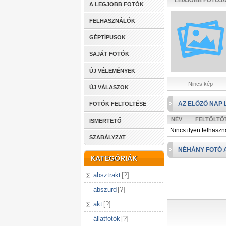
LEGJOBB FOTÓJ
A LEGJOBB FOTÓK
FELHASZNÁLÓK
GÉPTÍPUSOK
SAJÁT FOTÓK
ÚJ VÉLEMÉNYEK
Nincs kép
ÚJ VÁLASZOK
AZ ELŐZŐ NAP 
FOTÓK FELTÖLTÉSE
NÉV
FELTÖLTÖ
ISMERTETŐ
Nincs ilyen felhaszn
SZABÁLYZAT
NÉHÁNY FOTÓ 
KATEGÓRIÁK
absztrakt
[
?
]
abszurd
[
?
]
akt
[
?
]
állatfotók
[
?
]