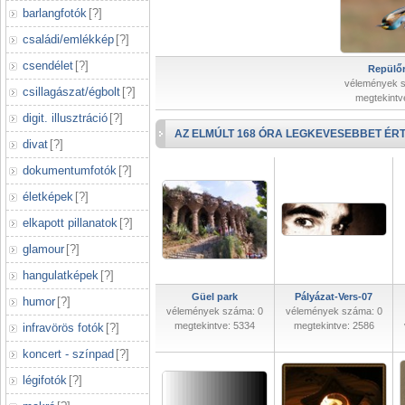
barlangfotók
[
?
]
családi/emlékkép
[
?
]
csendélet
[
?
]
Repülőr
vélemények 
csillagászat/égbolt
[
?
]
megtekintv
digit. illusztráció
[
?
]
AZ ELMÚLT 168 ÓRA LEGKEVESEBBET ÉRT
divat
[
?
]
dokumentumfotók
[
?
]
életképek
[
?
]
elkapott pillanatok
[
?
]
glamour
[
?
]
hangulatképek
[
?
]
Güel park
Pályázat-Vers-07
humor
[
?
]
vélemények száma: 0
vélemények száma: 0
megtekintve: 5334
megtekintve: 2586
infravörös fotók
[
?
]
koncert - színpad
[
?
]
légifotók
[
?
]