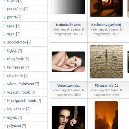
makró
[
?
]
panoráma
[
?
]
portré
[
?
]
Kalibrációs ábra
Karácsony (javított)
riport
[
?
]
vélemények száma: 0
vélemények száma: 0
sport
[
?
]
megtekintve: 12731
megtekintve: 2559
szociofotók
[
?
]
tájkép
[
?
]
tárgyfotók
[
?
]
természet
[
?
]
utcaifotók
[
?
]
város, építészet
[
?
]
fekete szemek...
Pályázat-Idő-01
vélemények száma: 0
vélemények száma: 0
vízalatti fotók
[
?
]
megtekintve: 3535
megtekintve: 2435
feldolgozott fotók
[
?
]
így készült
[
?
]
egyéb
[
?
]
pályázat
[
?
]