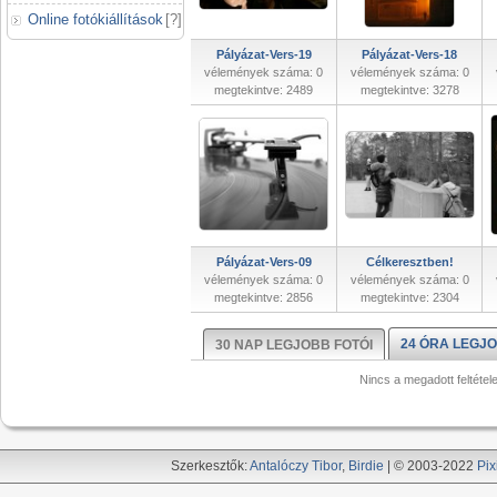
Online fotókiállítások
[
?
]
Pályázat-Vers-19
Pályázat-Vers-18
vélemények száma: 0
vélemények száma: 0
megtekintve: 2489
megtekintve: 3278
Pályázat-Vers-09
Célkeresztben!
vélemények száma: 0
vélemények száma: 0
megtekintve: 2856
megtekintve: 2304
24 ÓRA LEGJO
30 NAP LEGJOBB FOTÓI
Nincs a megadott feltétel
Szerkesztők:
Antalóczy Tibor
,
Birdie
| © 2003-2022
Pix