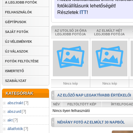
A LEGJOBB FOTÓK
fotókiállításunk lehetőségét!
Részletek
ITT
!
FELHASZNÁLÓK
GÉPTÍPUSOK
AZ UTOLSÓ 24 ÓRA
AZ ELMÚLT HÉT
SAJÁT FOTÓK
LEGJOBB FOTÓJA
LEGJOBB FOTÓJA
ÚJ VÉLEMÉNYEK
ÚJ VÁLASZOK
FOTÓK FELTÖLTÉSE
ISMERTETŐ
SZABÁLYZAT
Nincs kép
Nincs kép
KATEGÓRIÁK
AZ ELŐZŐ NAP LEGAKTÍVABB ÉRTÉKELŐI
absztrakt
[
?
]
NÉV
FELTÖLTÖTT KÉP
ÍRT/ELFOGA
Nincs ilyen felhasználó
abszurd
[
?
]
akt
[
?
]
NÉHÁNY FOTÓ AZ ELMÚLT 30 NAPBÓL
állatfotók
[
?
]