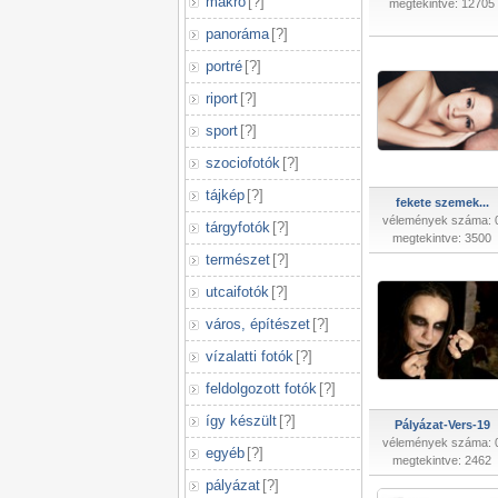
makró
[
?
]
megtekintve: 12705
panoráma
[
?
]
portré
[
?
]
riport
[
?
]
sport
[
?
]
szociofotók
[
?
]
tájkép
[
?
]
fekete szemek...
vélemények száma: 
tárgyfotók
[
?
]
megtekintve: 3500
természet
[
?
]
utcaifotók
[
?
]
város, építészet
[
?
]
vízalatti fotók
[
?
]
feldolgozott fotók
[
?
]
így készült
[
?
]
Pályázat-Vers-19
vélemények száma: 
egyéb
[
?
]
megtekintve: 2462
pályázat
[
?
]