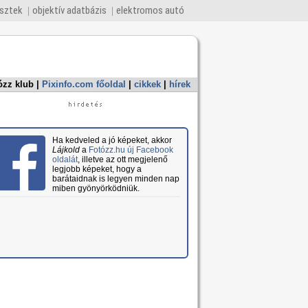
esztek
objektív adatbázis
elektromos autó
ózz klub
|
Pixinfo.com főoldal
|
cikkek
|
hírek
Ha kedveled a jó képeket, akkor
Lájkold
a
Fotózz.hu új Facebook
oldalát
, illetve az ott megjelenő
legjobb képeket, hogy a
barátaidnak is legyen minden nap
miben gyönyörködniük.