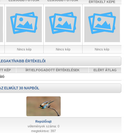
A
LEGJOBB FOTÓJA
LEGJOBB FOTÓJA
ÉRTÉKELT KÉPE
Nincs kép
Nincs kép
Nincs kép
LEGAKTÍVABB ÉRTÉKELŐI
TT KÉP
ÍRT/ELFOGADOTT ÉRTÉKELÉSEK
ELÉRT ÁTLAG
áló
AZ ELMÚLT 30 NAPBÓL
Repülőrajt
vélemények száma: 0
megtekintve: 397