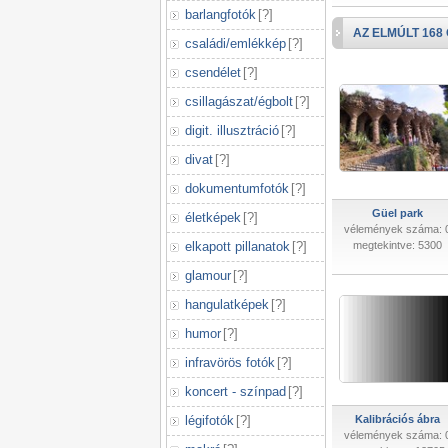
barlangfotók
[
?
]
AZ ELMÚLT 168
családi/emlékkép
[
?
]
csendélet
[
?
]
csillagászat/égbolt
[
?
]
digit. illusztráció
[
?
]
divat
[
?
]
dokumentumfotók
[
?
]
Güel park
életképek
[
?
]
vélemények száma: 
elkapott pillanatok
[
?
]
megtekintve: 5300
glamour
[
?
]
hangulatképek
[
?
]
humor
[
?
]
infravörös fotók
[
?
]
koncert - színpad
[
?
]
légifotók
[
?
]
Kalibrációs ábra
vélemények száma: 