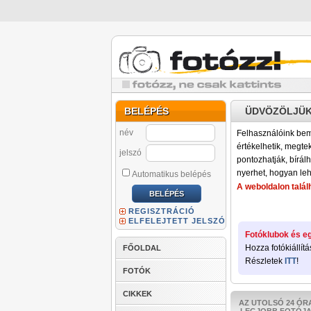
BELÉPÉS
ÜDVÖZÖLJÜK
név
Felhasználóink bemu
értékelhetik, megteki
jelszó
pontozhatják, bírálh
nyerhet, hogyan leh
Automatikus belépés
A weboldalon találh
REGISZTRÁCIÓ
ELFELEJTETT JELSZÓ
Fotóklubok és eg
Hozza fotókiállítá
FŐOLDAL
Részletek
ITT
!
FOTÓK
CIKKEK
AZ UTOLSÓ 24 ÓR