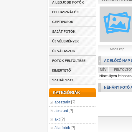
LEGJOBB FOTÓJ
A LEGJOBB FOTÓK
FELHASZNÁLÓK
GÉPTÍPUSOK
SAJÁT FOTÓK
ÚJ VÉLEMÉNYEK
Nincs kép
ÚJ VÁLASZOK
AZ ELŐZŐ NAP 
FOTÓK FELTÖLTÉSE
NÉV
FELTÖLTÖ
ISMERTETŐ
Nincs ilyen felhaszn
SZABÁLYZAT
NÉHÁNY FOTÓ 
KATEGÓRIÁK
absztrakt
[
?
]
abszurd
[
?
]
akt
[
?
]
állatfotók
[
?
]