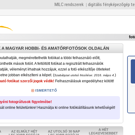
MILC rendszerek
digitális fényképezőgép t
fot
 A MAGYAR HOBBI- ÉS AMATŐRFOTÓSOK OLDALÁN
tathatják, megmérettethetik fotóikat a többi felhasználó előtt,
nthetik mások fotóit. A feltöltött fotókat a regisztrált felhasználók
atják, véleményt írhatnak hozzájuk, ezzel a fotó elkészítője ötleteket
etne jobban elkészíteni a képet. (
)
Szabályzat utolsó frissítése: 2016. május 4.
ató fotókat szerzői jogok védik!
Felhasználásuk engedélyhez kötött!
ISMERTETŐ
yéni fotográfusok figyelmébe!
sát online felületünkre! Használja ki online fotókiállításunk lehetőségét!
A HÉT
A
AZ ELMÚLT HÉT
AZ UTOLSÓ 30 NAP
LEGKEVESEBBET