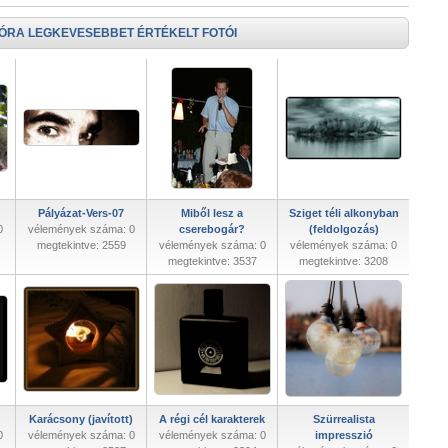
 ÓRA LEGKEVESEBBET ÉRTÉKELT FOTÓI
Pályázat-Vers-07
Miből lesz a
Sziget téli alkonyban
0
vélemények száma: 0
cserebogár?
(feldolgozás)
megtekintve: 2559
vélemények száma: 0
vélemények száma: 0
megtekintve: 3537
megtekintve: 3208
Karácsony (javított)
A régi cél karakterek
Szürrealista
0
vélemények száma: 0
vélemények száma: 0
impresszió