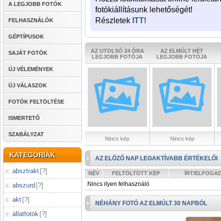
A LEGJOBB FOTÓK
fotókiállításunk lehetőségét!
Részletek
ITT
!
FELHASZNÁLÓK
GÉPTÍPUSOK
AZ UTOLSÓ 24 ÓRA
AZ ELMÚLT HÉT
SAJÁT FOTÓK
LEGJOBB FOTÓJA
LEGJOBB FOTÓJA
ÚJ VÉLEMÉNYEK
ÚJ VÁLASZOK
FOTÓK FELTÖLTÉSE
ISMERTETŐ
SZABÁLYZAT
Nincs kép
Nincs kép
KATEGÓRIÁK
AZ ELŐZŐ NAP LEGAKTÍVABB ÉRTÉKELŐI
absztrakt
[
?
]
NÉV
FELTÖLTÖTT KÉP
ÍRT/ELFOGA
Nincs ilyen felhasználó
abszurd
[
?
]
akt
[
?
]
NÉHÁNY FOTÓ AZ ELMÚLT 30 NAPBÓL
állatfotók
[
?
]