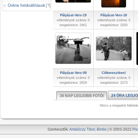
Online fotókiállítások
[
?
]
Pályázat-Vers-19
Pályázat-Vers-18
vélemények száma: 0
vélemények száma: 0
megtekintve: 2461
megtekintve: 3250
Pályázat-Vers-09
Célkeresztben!
vélemények száma: 0
vélemények száma: 0
megtekintve: 2829
megtekintve: 2273
24 ÓRA LEGJO
30 NAP LEGJOBB FOTÓI
Nincs a megadott feltétel
Szerkesztők:
Antalóczy Tibor
,
Birdie
| © 2003-2022
Pix