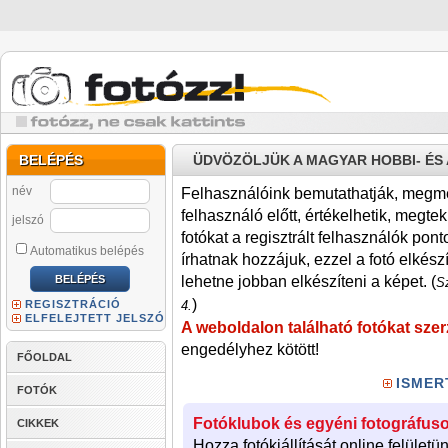
BELÉPÉS
ÜDVÖZÖLJÜK A MAGYAR HOBBI- É
név
Felhasználóink bemutathatják, megmére
felhasználó előtt, értékelhetik, megteki
jelszó
fotókat a regisztrált felhasználók pont
Automatikus belépés
írhatnak hozzájuk, ezzel a fotó elkész
lehetne jobban elkészíteni a képet. (
Sz
)
REGISZTRÁCIÓ
4.
ELFELEJTETT JELSZÓ
A weboldalon található fotókat szer
engedélyhez kötött!
FŐOLDAL
ISMER
FOTÓK
Fotóklubok és egyéni fotográfuso
CIKKEK
Hozza fotókiállítását online felületü