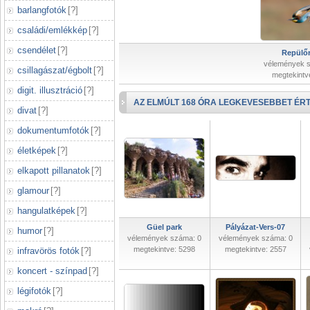
barlangfotók
[
?
]
családi/emlékkép
[
?
]
csendélet
[
?
]
Repülőr
vélemények 
csillagászat/égbolt
[
?
]
megtekintv
digit. illusztráció
[
?
]
AZ ELMÚLT 168 ÓRA LEGKEVESEBBET ÉRT
divat
[
?
]
dokumentumfotók
[
?
]
életképek
[
?
]
elkapott pillanatok
[
?
]
glamour
[
?
]
hangulatképek
[
?
]
Güel park
Pályázat-Vers-07
humor
[
?
]
vélemények száma: 0
vélemények száma: 0
megtekintve: 5298
megtekintve: 2557
infravörös fotók
[
?
]
koncert - színpad
[
?
]
légifotók
[
?
]