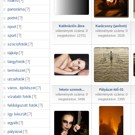
makró
[
?
]
panoráma
[
?
]
portré
[
?
]
Kalibrációs ábra
Karácsony (javított)
riport
[
?
]
vélemények száma: 0
vélemények száma: 0
sport
[
?
]
megtekintve: 12701
megtekintve: 2525
szociofotók
[
?
]
tájkép
[
?
]
tárgyfotók
[
?
]
természet
[
?
]
utcaifotók
[
?
]
város, építészet
[
?
]
fekete szemek...
Pályázat-Idő-01
vélemények száma: 0
vélemények száma: 0
vízalatti fotók
[
?
]
megtekintve: 3496
megtekintve: 2395
feldolgozott fotók
[
?
]
így készült
[
?
]
egyéb
[
?
]
pályázat
[
?
]