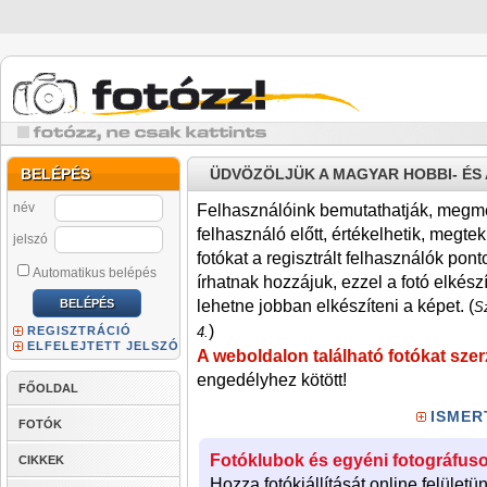
BELÉPÉS
ÜDVÖZÖLJÜK A MAGYAR HOBBI- É
név
Felhasználóink bemutathatják, megmére
felhasználó előtt, értékelhetik, megteki
jelszó
fotókat a regisztrált felhasználók pont
Automatikus belépés
írhatnak hozzájuk, ezzel a fotó elkész
lehetne jobban elkészíteni a képet. (
Sz
)
REGISZTRÁCIÓ
4.
ELFELEJTETT JELSZÓ
A weboldalon található fotókat szer
engedélyhez kötött!
FŐOLDAL
ISMER
FOTÓK
Fotóklubok és egyéni fotográfuso
CIKKEK
Hozza fotókiállítását online felületü