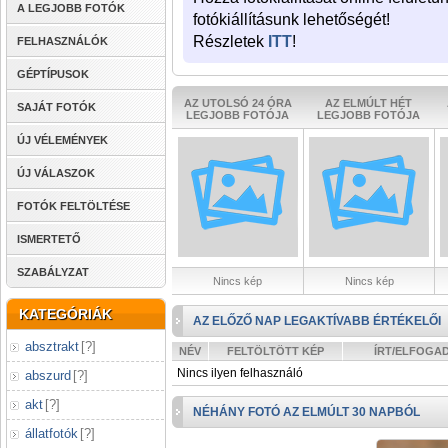
A LEGJOBB FOTÓK
fotókiállításunk lehetőségét!
Részletek
ITT
!
FELHASZNÁLÓK
GÉPTÍPUSOK
AZ UTOLSÓ 24 ÓRA
AZ ELMÚLT HÉT
SAJÁT FOTÓK
LEGJOBB FOTÓJA
LEGJOBB FOTÓJA
ÚJ VÉLEMÉNYEK
ÚJ VÁLASZOK
FOTÓK FELTÖLTÉSE
ISMERTETŐ
SZABÁLYZAT
Nincs kép
Nincs kép
KATEGÓRIÁK
AZ ELŐZŐ NAP LEGAKTÍVABB ÉRTÉKELŐI
absztrakt
[
?
]
NÉV
FELTÖLTÖTT KÉP
ÍRT/ELFOGA
Nincs ilyen felhasználó
abszurd
[
?
]
akt
[
?
]
NÉHÁNY FOTÓ AZ ELMÚLT 30 NAPBÓL
állatfotók
[
?
]