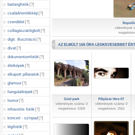
barlangfotók
[
?
]
családi/emlékkép
[
?
]
csendélet
[
?
]
Repülőr
vélemények 
csillagászat/égbolt
[
?
]
megtekintv
digit. illusztráció
[
?
]
AZ ELMÚLT 168 ÓRA LEGKEVESEBBET ÉRT
divat
[
?
]
dokumentumfotók
[
?
]
életképek
[
?
]
elkapott pillanatok
[
?
]
glamour
[
?
]
hangulatképek
[
?
]
Güel park
Pályázat-Vers-07
humor
[
?
]
vélemények száma: 0
vélemények száma: 0
megtekintve: 5309
megtekintve: 2561
infravörös fotók
[
?
]
koncert - színpad
[
?
]
légifotók
[
?
]