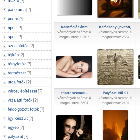
makró
[
?
]
panoráma
[
?
]
portré
[
?
]
Kalibrációs ábra
Karácsony (javított)
riport
[
?
]
vélemények száma: 0
vélemények száma: 0
sport
[
?
]
megtekintve: 12707
megtekintve: 2534
szociofotók
[
?
]
tájkép
[
?
]
tárgyfotók
[
?
]
természet
[
?
]
utcaifotók
[
?
]
város, építészet
[
?
]
fekete szemek...
Pályázat-Idő-01
vélemények száma: 0
vélemények száma: 0
vízalatti fotók
[
?
]
megtekintve: 3504
megtekintve: 2404
feldolgozott fotók
[
?
]
így készült
[
?
]
egyéb
[
?
]
pályázat
[
?
]