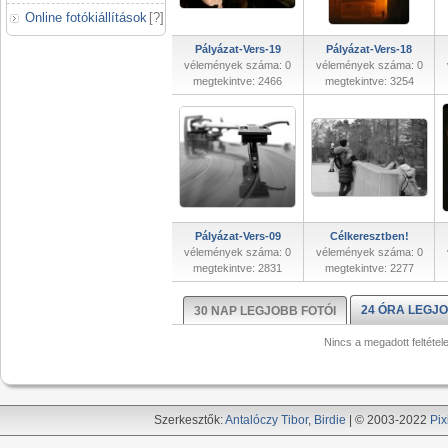
Online fotókiállítások
[
?
]
Pályázat-Vers-19
Pályázat-Vers-18
vélemények száma: 0
vélemények száma: 0
megtekintve: 2466
megtekintve: 3254
Pályázat-Vers-09
Célkeresztben!
vélemények száma: 0
vélemények száma: 0
megtekintve: 2831
megtekintve: 2277
24 ÓRA LEGJO
30 NAP LEGJOBB FOTÓI
Nincs a megadott feltétel
Szerkesztők:
Antalóczy Tibor
,
Birdie
| © 2003-2022
Pix