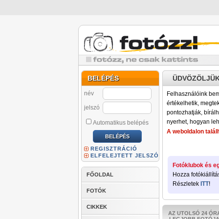
BELÉPÉS
ÜDVÖZÖLJÜK
név
Felhasználóink bemu
értékelhetik, megteki
jelszó
pontozhatják, bírálh
nyerhet, hogyan leh
Automatikus belépés
A weboldalon találh
REGISZTRÁCIÓ
ELFELEJTETT JELSZÓ
Fotóklubok és eg
Hozza fotókiállítá
FŐOLDAL
Részletek
ITT
!
FOTÓK
CIKKEK
AZ UTOLSÓ 24 ÓR