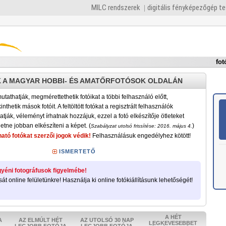
MILC rendszerek
digitális fényképezőgép t
fot
 A MAGYAR HOBBI- ÉS AMATŐRFOTÓSOK OLDALÁN
tathatják, megmérettethetik fotóikat a többi felhasználó előtt,
nthetik mások fotóit. A feltöltött fotókat a regisztrált felhasználók
atják, véleményt írhatnak hozzájuk, ezzel a fotó elkészítője ötleteket
etne jobban elkészíteni a képet. (
)
Szabályzat utolsó frissítése: 2016. május 4.
ató fotókat szerzői jogok védik!
Felhasználásuk engedélyhez kötött!
ISMERTETŐ
yéni fotográfusok figyelmébe!
sát online felületünkre! Használja ki online fotókiállításunk lehetőségét!
A HÉT
A
AZ ELMÚLT HÉT
AZ UTOLSÓ 30 NAP
LEGKEVESEBBET