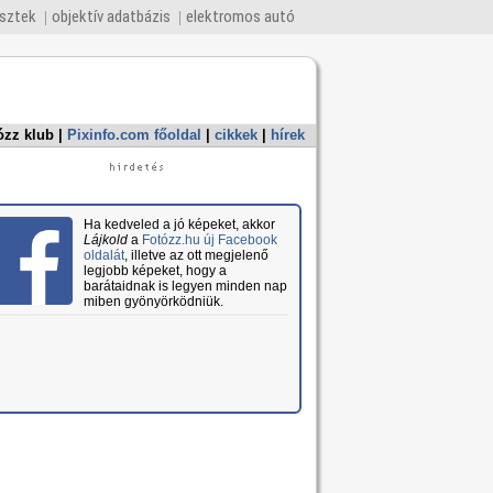
esztek
objektív adatbázis
elektromos autó
ózz klub
|
Pixinfo.com főoldal
|
cikkek
|
hírek
Ha kedveled a jó képeket, akkor
Lájkold
a
Fotózz.hu új Facebook
oldalát
, illetve az ott megjelenő
legjobb képeket, hogy a
barátaidnak is legyen minden nap
miben gyönyörködniük.