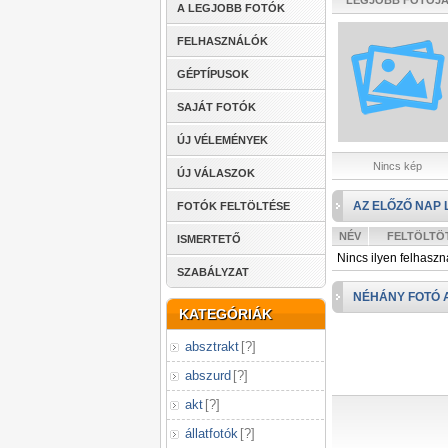
LEGJOBB FOTÓJ
A LEGJOBB FOTÓK
FELHASZNÁLÓK
GÉPTÍPUSOK
SAJÁT FOTÓK
ÚJ VÉLEMÉNYEK
Nincs kép
ÚJ VÁLASZOK
AZ ELŐZŐ NAP 
FOTÓK FELTÖLTÉSE
NÉV
FELTÖLTÖ
ISMERTETŐ
Nincs ilyen felhaszn
SZABÁLYZAT
NÉHÁNY FOTÓ 
KATEGÓRIÁK
absztrakt
[
?
]
abszurd
[
?
]
akt
[
?
]
állatfotók
[
?
]