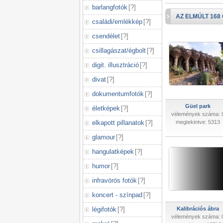
barlangfotók
[
?
]
AZ ELMÚLT 168
családi/emlékkép
[
?
]
csendélet
[
?
]
csillagászat/égbolt
[
?
]
digit. illusztráció
[
?
]
divat
[
?
]
dokumentumfotók
[
?
]
Güel park
életképek
[
?
]
vélemények száma: 
elkapott pillanatok
[
?
]
megtekintve: 5313
glamour
[
?
]
hangulatképek
[
?
]
humor
[
?
]
infravörös fotók
[
?
]
koncert - színpad
[
?
]
légifotók
[
?
]
Kalibrációs ábra
vélemények száma: 