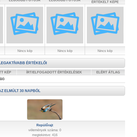
A
LEGJOBB FOTÓJA
LEGJOBB FOTÓJA
ÉRTÉKELT KÉPE
Nincs kép
Nincs kép
Nincs kép
LEGAKTÍVABB ÉRTÉKELŐI
TT KÉP
ÍRT/ELFOGADOTT ÉRTÉKELÉSEK
ELÉRT ÁTLAG
áló
AZ ELMÚLT 30 NAPBÓL
Repülőrajt
vélemények száma: 0
megtekintve: 416