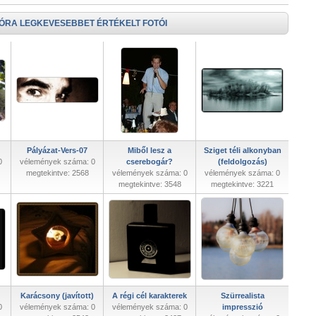
 ÓRA LEGKEVESEBBET ÉRTÉKELT FOTÓI
Pályázat-Vers-07
Miből lesz a
Sziget téli alkonyban
0
vélemények száma: 0
cserebogár?
(feldolgozás)
megtekintve: 2568
vélemények száma: 0
vélemények száma: 0
megtekintve: 3548
megtekintve: 3221
Karácsony (javított)
A régi cél karakterek
Szürrealista
0
vélemények száma: 0
vélemények száma: 0
impresszió