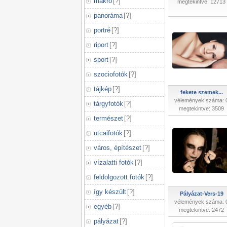
makró
[
?
]
megtekintve: 12713
panoráma
[
?
]
portré
[
?
]
riport
[
?
]
sport
[
?
]
szociofotók
[
?
]
tájkép
[
?
]
fekete szemek...
vélemények száma: 
tárgyfotók
[
?
]
megtekintve: 3509
természet
[
?
]
utcaifotók
[
?
]
város, építészet
[
?
]
vízalatti fotók
[
?
]
feldolgozott fotók
[
?
]
így készült
[
?
]
Pályázat-Vers-19
vélemények száma: 
egyéb
[
?
]
megtekintve: 2472
pályázat
[
?
]