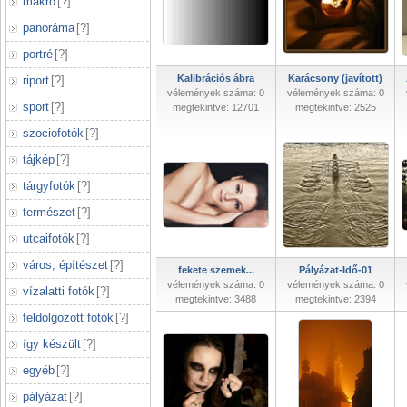
makró
[
?
]
panoráma
[
?
]
portré
[
?
]
Kalibrációs ábra
Karácsony (javított)
riport
[
?
]
vélemények száma: 0
vélemények száma: 0
sport
[
?
]
megtekintve: 12701
megtekintve: 2525
szociofotók
[
?
]
tájkép
[
?
]
tárgyfotók
[
?
]
természet
[
?
]
utcaifotók
[
?
]
város, építészet
[
?
]
fekete szemek...
Pályázat-Idő-01
vélemények száma: 0
vélemények száma: 0
vízalatti fotók
[
?
]
megtekintve: 3488
megtekintve: 2394
feldolgozott fotók
[
?
]
így készült
[
?
]
egyéb
[
?
]
pályázat
[
?
]