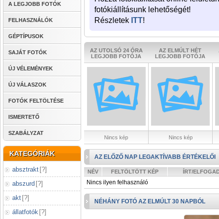
A LEGJOBB FOTÓK
fotókiállításunk lehetőségét!
Részletek
ITT
!
FELHASZNÁLÓK
GÉPTÍPUSOK
AZ UTOLSÓ 24 ÓRA
AZ ELMÚLT HÉT
SAJÁT FOTÓK
LEGJOBB FOTÓJA
LEGJOBB FOTÓJA
ÚJ VÉLEMÉNYEK
ÚJ VÁLASZOK
FOTÓK FELTÖLTÉSE
ISMERTETŐ
SZABÁLYZAT
Nincs kép
Nincs kép
KATEGÓRIÁK
AZ ELŐZŐ NAP LEGAKTÍVABB ÉRTÉKELŐI
absztrakt
[
?
]
NÉV
FELTÖLTÖTT KÉP
ÍRT/ELFOGA
Nincs ilyen felhasználó
abszurd
[
?
]
akt
[
?
]
NÉHÁNY FOTÓ AZ ELMÚLT 30 NAPBÓL
állatfotók
[
?
]