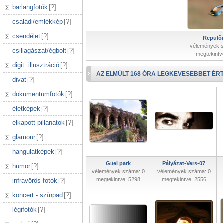
barlangfotók
[
?
]
családi/emlékkép
[
?
]
csendélet
[
?
]
Repülőr
vélemények 
csillagászat/égbolt
[
?
]
megtekintv
digit. illusztráció
[
?
]
AZ ELMÚLT 168 ÓRA LEGKEVESEBBET ÉRT
divat
[
?
]
dokumentumfotók
[
?
]
életképek
[
?
]
elkapott pillanatok
[
?
]
glamour
[
?
]
hangulatképek
[
?
]
Güel park
Pályázat-Vers-07
humor
[
?
]
vélemények száma: 0
vélemények száma: 0
megtekintve: 5298
megtekintve: 2556
infravörös fotók
[
?
]
koncert - színpad
[
?
]
légifotók
[
?
]