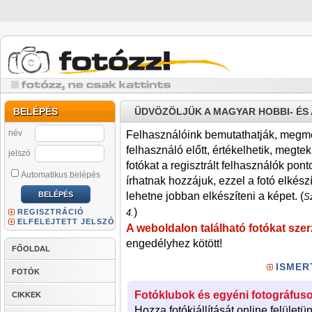
BELÉPÉS
ÜDVÖZÖLJÜK A MAGYAR HOBBI- É
név
Felhasználóink bemutathatják, megmére
felhasználó előtt, értékelhetik, megteki
jelszó
fotókat a regisztrált felhasználók pont
Automatikus belépés
írhatnak hozzájuk, ezzel a fotó elkész
lehetne jobban elkészíteni a képet. (
Sz
)
REGISZTRÁCIÓ
4.
ELFELEJTETT JELSZÓ
A weboldalon található fotókat szer
engedélyhez kötött!
FŐOLDAL
ISMER
FOTÓK
Fotóklubok és egyéni fotográfuso
CIKKEK
Hozza fotókiállítását online felületü