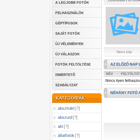
LEGJOBB FOTÓJ
A LEGJOBB FOTÓK
FELHASZNÁLÓK
GÉPTÍPUSOK
SAJÁT FOTÓK
ÚJ VÉLEMÉNYEK
Nincs kép
ÚJ VÁLASZOK
AZ ELŐZŐ NAP 
FOTÓK FELTÖLTÉSE
NÉV
FELTÖLTÖ
ISMERTETŐ
Nincs ilyen felhaszn
SZABÁLYZAT
NÉHÁNY FOTÓ 
KATEGÓRIÁK
absztrakt
[
?
]
abszurd
[
?
]
akt
[
?
]
állatfotók
[
?
]