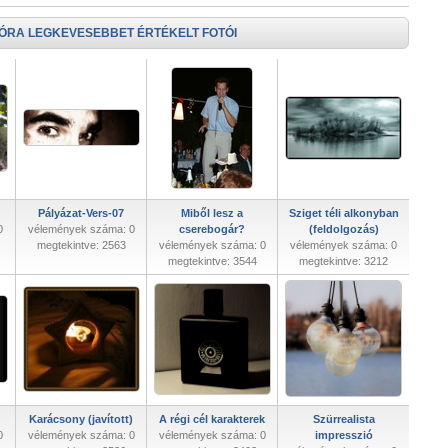
 ÓRA LEGKEVESEBBET ÉRTÉKELT FOTÓI
Pályázat-Vers-07
Miből lesz a
Sziget téli alkonyban
0
vélemények száma: 0
cserebogár?
(feldolgozás)
megtekintve: 2563
vélemények száma: 0
vélemények száma: 0
megtekintve: 3544
megtekintve: 3212
Karácsony (javított)
A régi cél karakterek
Szürrealista
0
vélemények száma: 0
vélemények száma: 0
impresszió