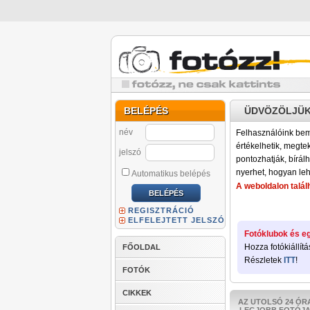
BELÉPÉS
ÜDVÖZÖLJÜK
név
Felhasználóink bemu
értékelhetik, megteki
jelszó
pontozhatják, bírálh
nyerhet, hogyan leh
Automatikus belépés
A weboldalon találh
REGISZTRÁCIÓ
ELFELEJTETT JELSZÓ
Fotóklubok és eg
Hozza fotókiállítá
FŐOLDAL
Részletek
ITT
!
FOTÓK
CIKKEK
AZ UTOLSÓ 24 ÓR