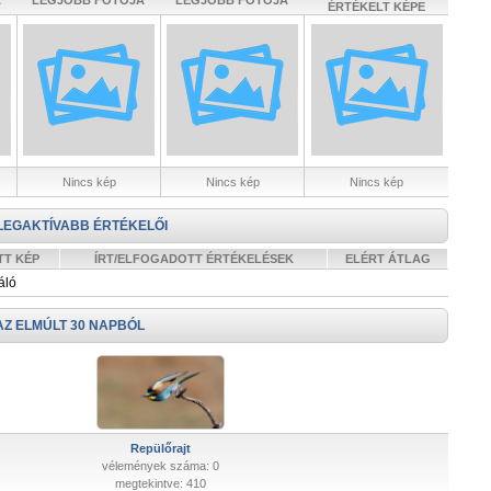
A
LEGJOBB FOTÓJA
LEGJOBB FOTÓJA
ÉRTÉKELT KÉPE
Nincs kép
Nincs kép
Nincs kép
LEGAKTÍVABB ÉRTÉKELŐI
TT KÉP
ÍRT/ELFOGADOTT ÉRTÉKELÉSEK
ELÉRT ÁTLAG
áló
AZ ELMÚLT 30 NAPBÓL
Repülőrajt
vélemények száma: 0
megtekintve: 410