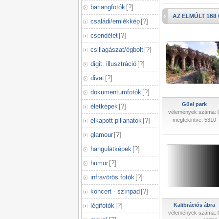
barlangfotók
[
?
]
AZ ELMÚLT 168
családi/emlékkép
[
?
]
csendélet
[
?
]
csillagászat/égbolt
[
?
]
digit. illusztráció
[
?
]
divat
[
?
]
dokumentumfotók
[
?
]
Güel park
életképek
[
?
]
vélemények száma: 
elkapott pillanatok
[
?
]
megtekintve: 5310
glamour
[
?
]
hangulatképek
[
?
]
humor
[
?
]
infravörös fotók
[
?
]
koncert - színpad
[
?
]
légifotók
[
?
]
Kalibrációs ábra
vélemények száma: 