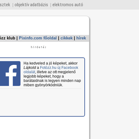
esztek
objektív adatbázis
elektromos autó
ózz klub
|
Pixinfo.com főoldal
|
cikkek
|
hírek
Ha kedveled a jó képeket, akkor
Lájkold
a
Fotózz.hu új Facebook
oldalát
, illetve az ott megjelenő
legjobb képeket, hogy a
barátaidnak is legyen minden nap
miben gyönyörködniük.