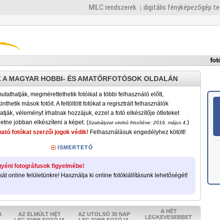
MILC rendszerek
digitális fényképezőgép t
fot
 A MAGYAR HOBBI- ÉS AMATŐRFOTÓSOK OLDALÁN
tathatják, megmérettethetik fotóikat a többi felhasználó előtt,
nthetik mások fotóit. A feltöltött fotókat a regisztrált felhasználók
atják, véleményt írhatnak hozzájuk, ezzel a fotó elkészítője ötleteket
etne jobban elkészíteni a képet. (
)
Szabályzat utolsó frissítése: 2016. május 4.
ató fotókat szerzői jogok védik!
Felhasználásuk engedélyhez kötött!
ISMERTETŐ
yéni fotográfusok figyelmébe!
sát online felületünkre! Használja ki online fotókiállításunk lehetőségét!
A HÉT
A
AZ ELMÚLT HÉT
AZ UTOLSÓ 30 NAP
LEGKEVESEBBET