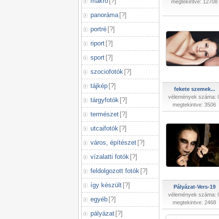
makró
[
?
]
megtekintve: 12708
panoráma
[
?
]
portré
[
?
]
riport
[
?
]
sport
[
?
]
szociofotók
[
?
]
tájkép
[
?
]
fekete szemek...
vélemények száma: 
tárgyfotók
[
?
]
megtekintve: 3506
természet
[
?
]
utcaifotók
[
?
]
város, építészet
[
?
]
vízalatti fotók
[
?
]
feldolgozott fotók
[
?
]
így készült
[
?
]
Pályázat-Vers-19
vélemények száma: 
egyéb
[
?
]
megtekintve: 2468
pályázat
[
?
]