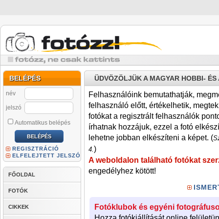
BELÉPÉS
ÜDVÖZÖLJÜK A MAGYAR HOBBI- É
név
Felhasználóink bemutathatják, megmére
felhasználó előtt, értékelhetik, megteki
jelszó
fotókat a regisztrált felhasználók pont
Automatikus belépés
írhatnak hozzájuk, ezzel a fotó elkész
lehetne jobban elkészíteni a képet. (
Sz
)
REGISZTRÁCIÓ
4.
ELFELEJTETT JELSZÓ
A weboldalon található fotókat szer
engedélyhez kötött!
FŐOLDAL
ISMER
FOTÓK
Fotóklubok és egyéni fotográfuso
CIKKEK
Hozza fotókiállítását online felületü