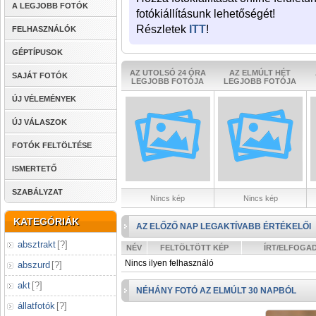
A LEGJOBB FOTÓK
fotókiállításunk lehetőségét!
Részletek
ITT
!
FELHASZNÁLÓK
GÉPTÍPUSOK
AZ UTOLSÓ 24 ÓRA
AZ ELMÚLT HÉT
SAJÁT FOTÓK
LEGJOBB FOTÓJA
LEGJOBB FOTÓJA
ÚJ VÉLEMÉNYEK
ÚJ VÁLASZOK
FOTÓK FELTÖLTÉSE
ISMERTETŐ
SZABÁLYZAT
Nincs kép
Nincs kép
KATEGÓRIÁK
AZ ELŐZŐ NAP LEGAKTÍVABB ÉRTÉKELŐI
absztrakt
[
?
]
NÉV
FELTÖLTÖTT KÉP
ÍRT/ELFOGA
Nincs ilyen felhasználó
abszurd
[
?
]
akt
[
?
]
NÉHÁNY FOTÓ AZ ELMÚLT 30 NAPBÓL
állatfotók
[
?
]