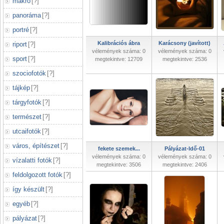
makró
[
?
]
panoráma
[
?
]
portré
[
?
]
Kalibrációs ábra
Karácsony (javított)
riport
[
?
]
vélemények száma: 0
vélemények száma: 0
sport
[
?
]
megtekintve: 12709
megtekintve: 2536
szociofotók
[
?
]
tájkép
[
?
]
tárgyfotók
[
?
]
természet
[
?
]
utcaifotók
[
?
]
város, építészet
[
?
]
fekete szemek...
Pályázat-Idő-01
vélemények száma: 0
vélemények száma: 0
vízalatti fotók
[
?
]
megtekintve: 3506
megtekintve: 2406
feldolgozott fotók
[
?
]
így készült
[
?
]
egyéb
[
?
]
pályázat
[
?
]