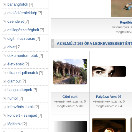
barlangfotók
[
?
]
családi/emlékkép
[
?
]
csendélet
[
?
]
Repülőr
vélemények 
csillagászat/égbolt
[
?
]
megtekintv
digit. illusztráció
[
?
]
AZ ELMÚLT 168 ÓRA LEGKEVESEBBET ÉRT
divat
[
?
]
dokumentumfotók
[
?
]
életképek
[
?
]
elkapott pillanatok
[
?
]
glamour
[
?
]
hangulatképek
[
?
]
Güel park
Pályázat-Vers-07
humor
[
?
]
vélemények száma: 0
vélemények száma: 0
megtekintve: 5310
megtekintve: 2564
infravörös fotók
[
?
]
koncert - színpad
[
?
]
légifotók
[
?
]