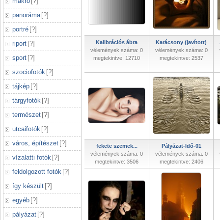
makró
[
?
]
panoráma
[
?
]
portré
[
?
]
Kalibrációs ábra
Karácsony (javított)
riport
[
?
]
vélemények száma: 0
vélemények száma: 0
sport
[
?
]
megtekintve: 12710
megtekintve: 2537
szociofotók
[
?
]
tájkép
[
?
]
tárgyfotók
[
?
]
természet
[
?
]
utcaifotók
[
?
]
város, építészet
[
?
]
fekete szemek...
Pályázat-Idő-01
vélemények száma: 0
vélemények száma: 0
vízalatti fotók
[
?
]
megtekintve: 3506
megtekintve: 2406
feldolgozott fotók
[
?
]
így készült
[
?
]
egyéb
[
?
]
pályázat
[
?
]