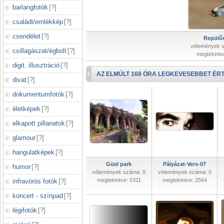
barlangfotók
[
?
]
családi/emlékkép
[
?
]
csendélet
[
?
]
Repülőr
vélemények 
csillagászat/égbolt
[
?
]
megtekintv
digit. illusztráció
[
?
]
AZ ELMÚLT 168 ÓRA LEGKEVESEBBET ÉRT
divat
[
?
]
dokumentumfotók
[
?
]
életképek
[
?
]
elkapott pillanatok
[
?
]
glamour
[
?
]
hangulatképek
[
?
]
Güel park
Pályázat-Vers-07
humor
[
?
]
vélemények száma: 0
vélemények száma: 0
megtekintve: 5311
megtekintve: 2564
infravörös fotók
[
?
]
koncert - színpad
[
?
]
légifotók
[
?
]