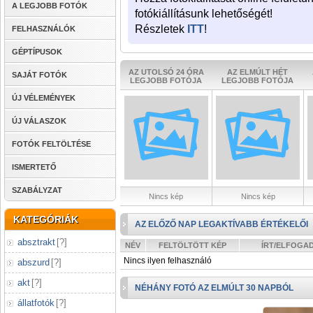
A LEGJOBB FOTÓK
fotókiállításunk lehetőségét!
Részletek
ITT
!
FELHASZNÁLÓK
GÉPTÍPUSOK
AZ UTOLSÓ 24 ÓRA
AZ ELMÚLT HÉT
SAJÁT FOTÓK
LEGJOBB FOTÓJA
LEGJOBB FOTÓJA
ÚJ VÉLEMÉNYEK
ÚJ VÁLASZOK
FOTÓK FELTÖLTÉSE
ISMERTETŐ
SZABÁLYZAT
Nincs kép
Nincs kép
KATEGÓRIÁK
AZ ELŐZŐ NAP LEGAKTÍVABB ÉRTÉKELŐI
absztrakt
[
?
]
NÉV
FELTÖLTÖTT KÉP
ÍRT/ELFOGA
Nincs ilyen felhasználó
abszurd
[
?
]
akt
[
?
]
NÉHÁNY FOTÓ AZ ELMÚLT 30 NAPBÓL
állatfotók
[
?
]