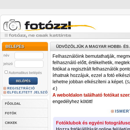
BELÉPÉS
ÜDVÖZÖLJÜK A MAGYAR HOBBI- É
név
Felhasználóink bemutathatják, megmére
felhasználó előtt, értékelhetik, megteki
jelszó
fotókat a regisztrált felhasználók pont
Automatikus belépés
írhatnak hozzájuk, ezzel a fotó elkész
lehetne jobban elkészíteni a képet. (
Sz
)
REGISZTRÁCIÓ
4.
ELFELEJTETT JELSZÓ
A weboldalon található fotókat szer
engedélyhez kötött!
FŐOLDAL
ISMER
FOTÓK
Fotóklubok és egyéni fotográfuso
CIKKEK
Hozza fotókiállítását online felületü