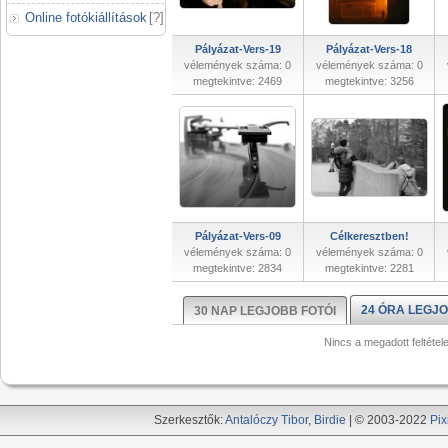
Online fotókiállítások
[
?
]
Pályázat-Vers-19
Pályázat-Vers-18
vélemények száma: 0
vélemények száma: 0
megtekintve: 2469
megtekintve: 3256
Pályázat-Vers-09
Célkeresztben!
vélemények száma: 0
vélemények száma: 0
megtekintve: 2834
megtekintve: 2281
24 ÓRA LEGJO
30 NAP LEGJOBB FOTÓI
Nincs a megadott feltétel
Szerkesztők:
Antalóczy Tibor
,
Birdie
| © 2003-2022
Pix