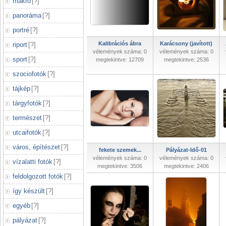
makró
[
?
]
panoráma
[
?
]
portré
[
?
]
Kalibrációs ábra
Karácsony (javított)
riport
[
?
]
vélemények száma: 0
vélemények száma: 0
sport
[
?
]
megtekintve: 12709
megtekintve: 2536
szociofotók
[
?
]
tájkép
[
?
]
tárgyfotók
[
?
]
természet
[
?
]
utcaifotók
[
?
]
város, építészet
[
?
]
fekete szemek...
Pályázat-Idő-01
vélemények száma: 0
vélemények száma: 0
vízalatti fotók
[
?
]
megtekintve: 3506
megtekintve: 2406
feldolgozott fotók
[
?
]
így készült
[
?
]
egyéb
[
?
]
pályázat
[
?
]