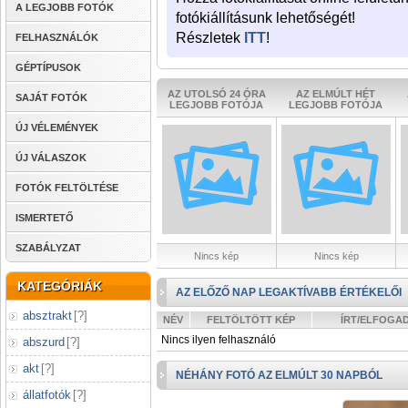
A LEGJOBB FOTÓK
fotókiállításunk lehetőségét!
Részletek
ITT
!
FELHASZNÁLÓK
GÉPTÍPUSOK
AZ UTOLSÓ 24 ÓRA
AZ ELMÚLT HÉT
SAJÁT FOTÓK
LEGJOBB FOTÓJA
LEGJOBB FOTÓJA
ÚJ VÉLEMÉNYEK
ÚJ VÁLASZOK
FOTÓK FELTÖLTÉSE
ISMERTETŐ
SZABÁLYZAT
Nincs kép
Nincs kép
KATEGÓRIÁK
AZ ELŐZŐ NAP LEGAKTÍVABB ÉRTÉKELŐI
absztrakt
[
?
]
NÉV
FELTÖLTÖTT KÉP
ÍRT/ELFOGA
Nincs ilyen felhasználó
abszurd
[
?
]
akt
[
?
]
NÉHÁNY FOTÓ AZ ELMÚLT 30 NAPBÓL
állatfotók
[
?
]