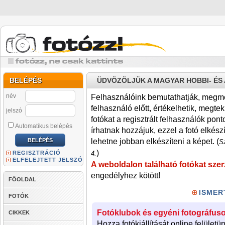
BELÉPÉS
ÜDVÖZÖLJÜK A MAGYAR HOBBI- É
név
Felhasználóink bemutathatják, megmére
felhasználó előtt, értékelhetik, megteki
jelszó
fotókat a regisztrált felhasználók pont
Automatikus belépés
írhatnak hozzájuk, ezzel a fotó elkész
lehetne jobban elkészíteni a képet. (
Sz
)
REGISZTRÁCIÓ
4.
ELFELEJTETT JELSZÓ
A weboldalon található fotókat szer
engedélyhez kötött!
FŐOLDAL
ISMER
FOTÓK
Fotóklubok és egyéni fotográfuso
CIKKEK
Hozza fotókiállítását online felületü