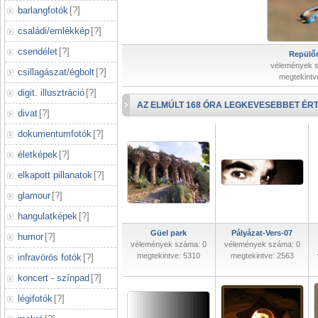
barlangfotók
[
?
]
családi/emlékkép
[
?
]
csendélet
[
?
]
Repülőr
vélemények 
csillagászat/égbolt
[
?
]
megtekintv
digit. illusztráció
[
?
]
AZ ELMÚLT 168 ÓRA LEGKEVESEBBET ÉRT
divat
[
?
]
dokumentumfotók
[
?
]
életképek
[
?
]
elkapott pillanatok
[
?
]
glamour
[
?
]
hangulatképek
[
?
]
Güel park
Pályázat-Vers-07
humor
[
?
]
vélemények száma: 0
vélemények száma: 0
megtekintve: 5310
megtekintve: 2563
infravörös fotók
[
?
]
koncert - színpad
[
?
]
légifotók
[
?
]