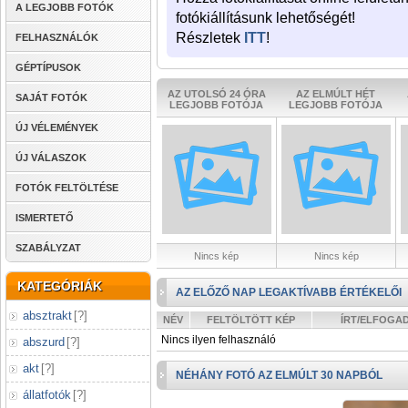
A LEGJOBB FOTÓK
fotókiállításunk lehetőségét!
Részletek
ITT
!
FELHASZNÁLÓK
GÉPTÍPUSOK
AZ UTOLSÓ 24 ÓRA
AZ ELMÚLT HÉT
SAJÁT FOTÓK
LEGJOBB FOTÓJA
LEGJOBB FOTÓJA
ÚJ VÉLEMÉNYEK
ÚJ VÁLASZOK
FOTÓK FELTÖLTÉSE
ISMERTETŐ
SZABÁLYZAT
Nincs kép
Nincs kép
KATEGÓRIÁK
AZ ELŐZŐ NAP LEGAKTÍVABB ÉRTÉKELŐI
absztrakt
[
?
]
NÉV
FELTÖLTÖTT KÉP
ÍRT/ELFOGA
Nincs ilyen felhasználó
abszurd
[
?
]
akt
[
?
]
NÉHÁNY FOTÓ AZ ELMÚLT 30 NAPBÓL
állatfotók
[
?
]