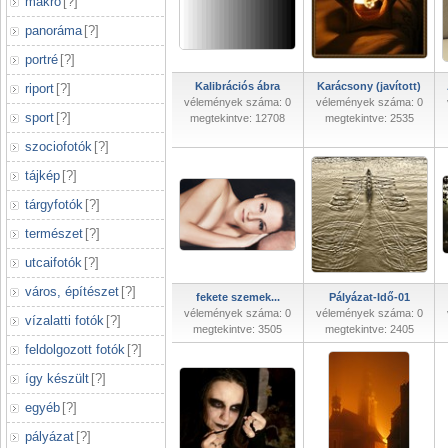
makró
[
?
]
panoráma
[
?
]
portré
[
?
]
Kalibrációs ábra
Karácsony (javított)
riport
[
?
]
vélemények száma: 0
vélemények száma: 0
sport
[
?
]
megtekintve: 12708
megtekintve: 2535
szociofotók
[
?
]
tájkép
[
?
]
tárgyfotók
[
?
]
természet
[
?
]
utcaifotók
[
?
]
város, építészet
[
?
]
fekete szemek...
Pályázat-Idő-01
vélemények száma: 0
vélemények száma: 0
vízalatti fotók
[
?
]
megtekintve: 3505
megtekintve: 2405
feldolgozott fotók
[
?
]
így készült
[
?
]
egyéb
[
?
]
pályázat
[
?
]