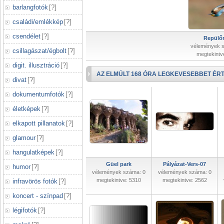
barlangfotók
[
?
]
családi/emlékkép
[
?
]
csendélet
[
?
]
Repülőr
vélemények 
csillagászat/égbolt
[
?
]
megtekintv
digit. illusztráció
[
?
]
AZ ELMÚLT 168 ÓRA LEGKEVESEBBET ÉRT
divat
[
?
]
dokumentumfotók
[
?
]
életképek
[
?
]
elkapott pillanatok
[
?
]
glamour
[
?
]
hangulatképek
[
?
]
Güel park
Pályázat-Vers-07
humor
[
?
]
vélemények száma: 0
vélemények száma: 0
megtekintve: 5310
megtekintve: 2562
infravörös fotók
[
?
]
koncert - színpad
[
?
]
légifotók
[
?
]