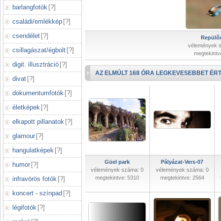
barlangfotók
[
?
]
családi/emlékkép
[
?
]
csendélet
[
?
]
Repülőr
vélemények 
csillagászat/égbolt
[
?
]
megtekintv
digit. illusztráció
[
?
]
AZ ELMÚLT 168 ÓRA LEGKEVESEBBET ÉRT
divat
[
?
]
dokumentumfotók
[
?
]
életképek
[
?
]
elkapott pillanatok
[
?
]
glamour
[
?
]
hangulatképek
[
?
]
Güel park
Pályázat-Vers-07
humor
[
?
]
vélemények száma: 0
vélemények száma: 0
megtekintve: 5310
megtekintve: 2564
infravörös fotók
[
?
]
koncert - színpad
[
?
]
légifotók
[
?
]