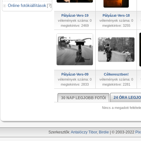
Online fotókiállítások
[
?
]
Pályázat-Vers-19
Pályázat-Vers-18
vélemények száma: 0
vélemények száma: 0
megtekintve: 2469
megtekintve: 3255
Pályázat-Vers-09
Célkeresztben!
vélemények száma: 0
vélemények száma: 0
megtekintve: 2833
megtekintve: 2281
24 ÓRA LEGJO
30 NAP LEGJOBB FOTÓI
Nincs a megadott feltétel
Szerkesztők:
Antalóczy Tibor
,
Birdie
| © 2003-2022
Pix