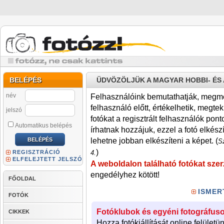
BELÉPÉS
ÜDVÖZÖLJÜK A MAGYAR HOBBI- É
név
Felhasználóink bemutathatják, megmére
felhasználó előtt, értékelhetik, megteki
jelszó
fotókat a regisztrált felhasználók pont
Automatikus belépés
írhatnak hozzájuk, ezzel a fotó elkész
lehetne jobban elkészíteni a képet. (
Sz
)
REGISZTRÁCIÓ
4.
ELFELEJTETT JELSZÓ
A weboldalon található fotókat szer
engedélyhez kötött!
FŐOLDAL
ISMER
FOTÓK
Fotóklubok és egyéni fotográfuso
CIKKEK
Hozza fotókiállítását online felületü