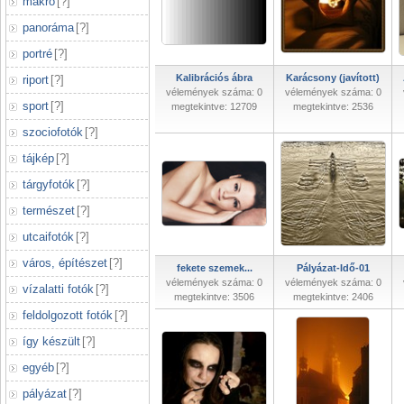
makró
[
?
]
panoráma
[
?
]
portré
[
?
]
Kalibrációs ábra
Karácsony (javított)
riport
[
?
]
vélemények száma: 0
vélemények száma: 0
sport
[
?
]
megtekintve: 12709
megtekintve: 2536
szociofotók
[
?
]
tájkép
[
?
]
tárgyfotók
[
?
]
természet
[
?
]
utcaifotók
[
?
]
város, építészet
[
?
]
fekete szemek...
Pályázat-Idő-01
vélemények száma: 0
vélemények száma: 0
vízalatti fotók
[
?
]
megtekintve: 3506
megtekintve: 2406
feldolgozott fotók
[
?
]
így készült
[
?
]
egyéb
[
?
]
pályázat
[
?
]