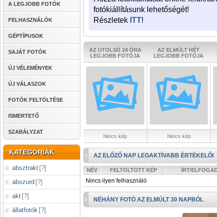
A LEGJOBB FOTÓK
fotókiállításunk lehetőségét!
Részletek
ITT
!
FELHASZNÁLÓK
GÉPTÍPUSOK
AZ UTOLSÓ 24 ÓRA
AZ ELMÚLT HÉT
SAJÁT FOTÓK
LEGJOBB FOTÓJA
LEGJOBB FOTÓJA
ÚJ VÉLEMÉNYEK
ÚJ VÁLASZOK
FOTÓK FELTÖLTÉSE
ISMERTETŐ
SZABÁLYZAT
Nincs kép
Nincs kép
KATEGÓRIÁK
AZ ELŐZŐ NAP LEGAKTÍVABB ÉRTÉKELŐI
absztrakt
[
?
]
NÉV
FELTÖLTÖTT KÉP
ÍRT/ELFOGA
Nincs ilyen felhasználó
abszurd
[
?
]
akt
[
?
]
NÉHÁNY FOTÓ AZ ELMÚLT 30 NAPBÓL
állatfotók
[
?
]