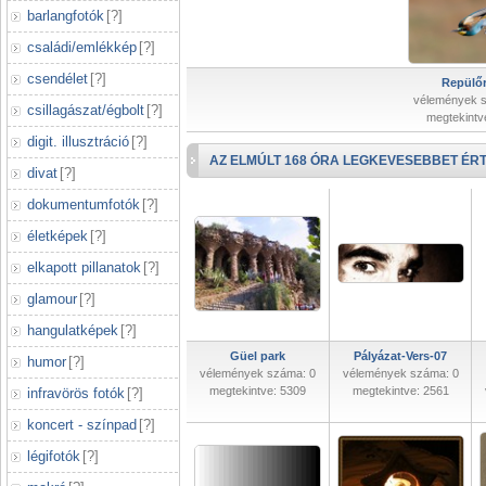
barlangfotók
[
?
]
családi/emlékkép
[
?
]
csendélet
[
?
]
Repülőr
vélemények 
csillagászat/égbolt
[
?
]
megtekintv
digit. illusztráció
[
?
]
AZ ELMÚLT 168 ÓRA LEGKEVESEBBET ÉRT
divat
[
?
]
dokumentumfotók
[
?
]
életképek
[
?
]
elkapott pillanatok
[
?
]
glamour
[
?
]
hangulatképek
[
?
]
Güel park
Pályázat-Vers-07
humor
[
?
]
vélemények száma: 0
vélemények száma: 0
megtekintve: 5309
megtekintve: 2561
infravörös fotók
[
?
]
koncert - színpad
[
?
]
légifotók
[
?
]