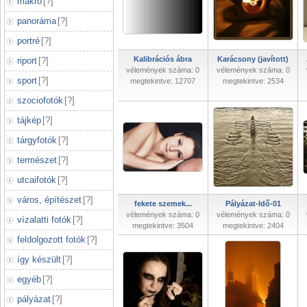
makró
[
?
]
panoráma
[
?
]
portré
[
?
]
Kalibrációs ábra
Karácsony (javított)
riport
[
?
]
vélemények száma: 0
vélemények száma: 0
sport
[
?
]
megtekintve: 12707
megtekintve: 2534
szociofotók
[
?
]
tájkép
[
?
]
tárgyfotók
[
?
]
természet
[
?
]
utcaifotók
[
?
]
város, építészet
[
?
]
fekete szemek...
Pályázat-Idő-01
vélemények száma: 0
vélemények száma: 0
vízalatti fotók
[
?
]
megtekintve: 3504
megtekintve: 2404
feldolgozott fotók
[
?
]
így készült
[
?
]
egyéb
[
?
]
pályázat
[
?
]