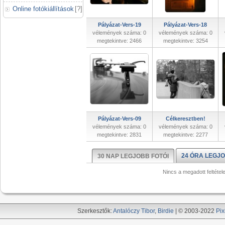
Online fotókiállítások
[
?
]
Pályázat-Vers-19
Pályázat-Vers-18
vélemények száma: 0
vélemények száma: 0
megtekintve: 2466
megtekintve: 3254
Pályázat-Vers-09
Célkeresztben!
vélemények száma: 0
vélemények száma: 0
megtekintve: 2831
megtekintve: 2277
24 ÓRA LEGJO
30 NAP LEGJOBB FOTÓI
Nincs a megadott feltétel
Szerkesztők:
Antalóczy Tibor
,
Birdie
| © 2003-2022
Pix