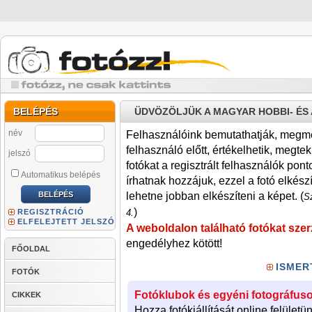
BELÉPÉS
ÜDVÖZÖLJÜK A MAGYAR HOBBI- É
név
Felhasználóink bemutathatják, megmére
felhasználó előtt, értékelhetik, megteki
jelszó
fotókat a regisztrált felhasználók pont
Automatikus belépés
írhatnak hozzájuk, ezzel a fotó elkész
lehetne jobban elkészíteni a képet. (
Sz
)
REGISZTRÁCIÓ
4.
ELFELEJTETT JELSZÓ
A weboldalon található fotókat szer
engedélyhez kötött!
FŐOLDAL
ISMER
FOTÓK
Fotóklubok és egyéni fotográfuso
CIKKEK
Hozza fotókiállítását online felületü