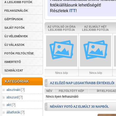
A LEGJOBB FOTÓK
fotókiállításunk lehetőségét!
Részletek
ITT
!
FELHASZNÁLÓK
GÉPTÍPUSOK
AZ UTOLSÓ 24 ÓRA
AZ ELMÚLT HÉT
SAJÁT FOTÓK
LEGJOBB FOTÓJA
LEGJOBB FOTÓJA
ÚJ VÉLEMÉNYEK
ÚJ VÁLASZOK
FOTÓK FELTÖLTÉSE
ISMERTETŐ
SZABÁLYZAT
Nincs kép
Nincs kép
KATEGÓRIÁK
AZ ELŐZŐ NAP LEGAKTÍVABB ÉRTÉKELŐI
absztrakt
[
?
]
NÉV
FELTÖLTÖTT KÉP
ÍRT/ELFOGA
Nincs ilyen felhasználó
abszurd
[
?
]
akt
[
?
]
NÉHÁNY FOTÓ AZ ELMÚLT 30 NAPBÓL
állatfotók
[
?
]