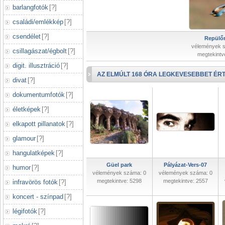
barlangfotók
[
?
]
családi/emlékkép
[
?
]
csendélet
[
?
]
Repülőr
vélemények 
csillagászat/égbolt
[
?
]
megtekintv
digit. illusztráció
[
?
]
AZ ELMÚLT 168 ÓRA LEGKEVESEBBET ÉRT
divat
[
?
]
dokumentumfotók
[
?
]
életképek
[
?
]
elkapott pillanatok
[
?
]
glamour
[
?
]
hangulatképek
[
?
]
Güel park
Pályázat-Vers-07
humor
[
?
]
vélemények száma: 0
vélemények száma: 0
megtekintve: 5298
megtekintve: 2557
infravörös fotók
[
?
]
koncert - színpad
[
?
]
légifotók
[
?
]