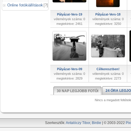
Online fotókiállítások
[
?
]
Pályázat-Vers-19
Pályázat-Vers-18
vélemények száma: 0
vélemények száma: 0
megtekintve: 2461
megtekintve: 3250
Pályázat-Vers-09
Célkeresztben!
vélemények száma: 0
vélemények száma: 0
megtekintve: 2829
megtekintve: 2273
24 ÓRA LEGJO
30 NAP LEGJOBB FOTÓI
Nincs a megadott feltétel
Szerkesztők:
Antalóczy Tibor
,
Birdie
| © 2003-2022
Pix