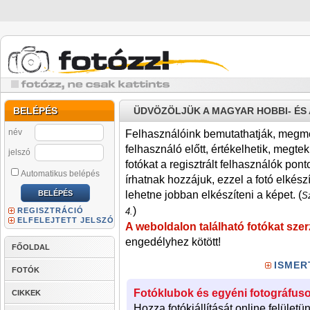
BELÉPÉS
ÜDVÖZÖLJÜK A MAGYAR HOBBI- É
név
Felhasználóink bemutathatják, megmére
felhasználó előtt, értékelhetik, megteki
jelszó
fotókat a regisztrált felhasználók pont
Automatikus belépés
írhatnak hozzájuk, ezzel a fotó elkész
lehetne jobban elkészíteni a képet. (
Sz
)
REGISZTRÁCIÓ
4.
ELFELEJTETT JELSZÓ
A weboldalon található fotókat szer
engedélyhez kötött!
FŐOLDAL
ISMER
FOTÓK
Fotóklubok és egyéni fotográfuso
CIKKEK
Hozza fotókiállítását online felületü