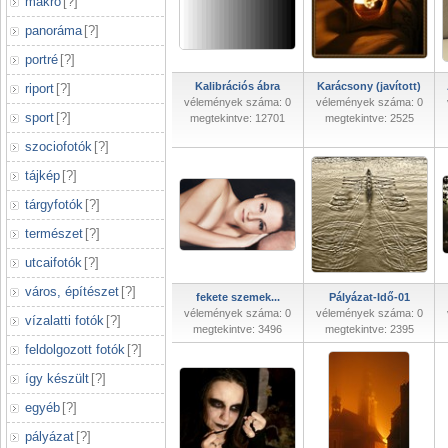
makró
[
?
]
panoráma
[
?
]
portré
[
?
]
Kalibrációs ábra
Karácsony (javított)
riport
[
?
]
vélemények száma: 0
vélemények száma: 0
sport
[
?
]
megtekintve: 12701
megtekintve: 2525
szociofotók
[
?
]
tájkép
[
?
]
tárgyfotók
[
?
]
természet
[
?
]
utcaifotók
[
?
]
város, építészet
[
?
]
fekete szemek...
Pályázat-Idő-01
vélemények száma: 0
vélemények száma: 0
vízalatti fotók
[
?
]
megtekintve: 3496
megtekintve: 2395
feldolgozott fotók
[
?
]
így készült
[
?
]
egyéb
[
?
]
pályázat
[
?
]