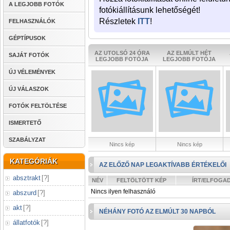
A LEGJOBB FOTÓK
fotókiállításunk lehetőségét!
Részletek
ITT
!
FELHASZNÁLÓK
GÉPTÍPUSOK
AZ UTOLSÓ 24 ÓRA
AZ ELMÚLT HÉT
SAJÁT FOTÓK
LEGJOBB FOTÓJA
LEGJOBB FOTÓJA
ÚJ VÉLEMÉNYEK
ÚJ VÁLASZOK
FOTÓK FELTÖLTÉSE
ISMERTETŐ
SZABÁLYZAT
Nincs kép
Nincs kép
KATEGÓRIÁK
AZ ELŐZŐ NAP LEGAKTÍVABB ÉRTÉKELŐI
absztrakt
[
?
]
NÉV
FELTÖLTÖTT KÉP
ÍRT/ELFOGA
Nincs ilyen felhasználó
abszurd
[
?
]
akt
[
?
]
NÉHÁNY FOTÓ AZ ELMÚLT 30 NAPBÓL
állatfotók
[
?
]