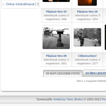
Online fotókiállítások
[
?
]
Pályázat-Vers-19
Pályázat-Vers-18
vélemények száma: 0
vélemények száma: 0
megtekintve: 2466
megtekintve: 3254
Pályázat-Vers-09
Célkeresztben!
vélemények száma: 0
vélemények száma: 0
megtekintve: 2831
megtekintve: 2277
24 ÓRA LEGJO
30 NAP LEGJOBB FOTÓI
Nincs a megadott feltétel
Szerkesztők:
Antalóczy Tibor
,
Birdie
| © 2003-2022
Pix