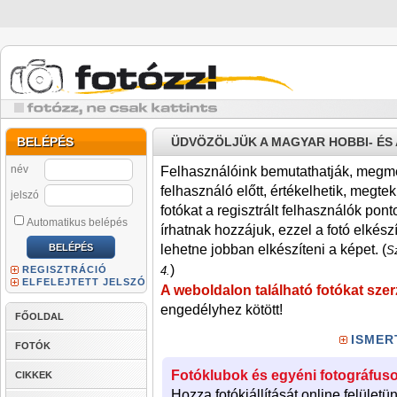
BELÉPÉS
ÜDVÖZÖLJÜK A MAGYAR HOBBI- É
név
Felhasználóink bemutathatják, megmére
felhasználó előtt, értékelhetik, megteki
jelszó
fotókat a regisztrált felhasználók pont
Automatikus belépés
írhatnak hozzájuk, ezzel a fotó elkész
lehetne jobban elkészíteni a képet. (
Sz
)
REGISZTRÁCIÓ
4.
ELFELEJTETT JELSZÓ
A weboldalon található fotókat szer
engedélyhez kötött!
FŐOLDAL
ISMER
FOTÓK
Fotóklubok és egyéni fotográfuso
CIKKEK
Hozza fotókiállítását online felületü