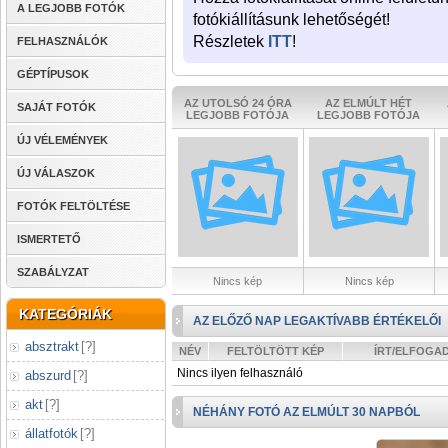
A LEGJOBB FOTÓK
fotókiállításunk lehetőségét!
Részletek
ITT
!
FELHASZNÁLÓK
GÉPTÍPUSOK
AZ UTOLSÓ 24 ÓRA
AZ ELMÚLT HÉT
SAJÁT FOTÓK
LEGJOBB FOTÓJA
LEGJOBB FOTÓJA
ÚJ VÉLEMÉNYEK
ÚJ VÁLASZOK
FOTÓK FELTÖLTÉSE
ISMERTETŐ
SZABÁLYZAT
Nincs kép
Nincs kép
KATEGÓRIÁK
AZ ELŐZŐ NAP LEGAKTÍVABB ÉRTÉKELŐI
absztrakt
[
?
]
NÉV
FELTÖLTÖTT KÉP
ÍRT/ELFOGA
Nincs ilyen felhasználó
abszurd
[
?
]
akt
[
?
]
NÉHÁNY FOTÓ AZ ELMÚLT 30 NAPBÓL
állatfotók
[
?
]