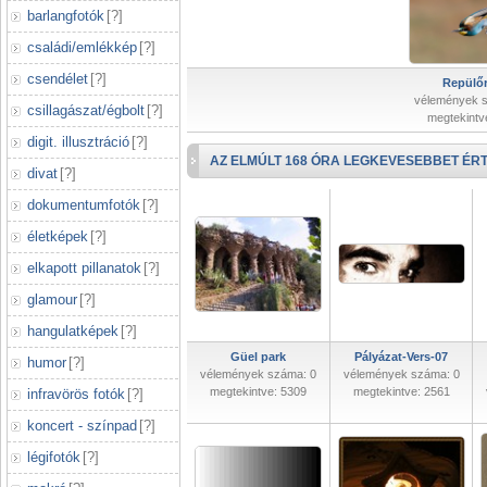
barlangfotók
[
?
]
családi/emlékkép
[
?
]
csendélet
[
?
]
Repülőr
vélemények 
csillagászat/égbolt
[
?
]
megtekintv
digit. illusztráció
[
?
]
AZ ELMÚLT 168 ÓRA LEGKEVESEBBET ÉRT
divat
[
?
]
dokumentumfotók
[
?
]
életképek
[
?
]
elkapott pillanatok
[
?
]
glamour
[
?
]
hangulatképek
[
?
]
Güel park
Pályázat-Vers-07
humor
[
?
]
vélemények száma: 0
vélemények száma: 0
megtekintve: 5309
megtekintve: 2561
infravörös fotók
[
?
]
koncert - színpad
[
?
]
légifotók
[
?
]