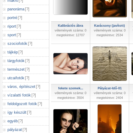
makró
[
?
]
panoráma
[
?
]
portré
[
?
]
Kalibrációs ábra
Karácsony (javított)
riport
[
?
]
vélemények száma: 0
vélemények száma: 0
sport
[
?
]
megtekintve: 12707
megtekintve: 2534
szociofotók
[
?
]
tájkép
[
?
]
tárgyfotók
[
?
]
természet
[
?
]
utcaifotók
[
?
]
város, építészet
[
?
]
fekete szemek...
Pályázat-Idő-01
vélemények száma: 0
vélemények száma: 0
vízalatti fotók
[
?
]
megtekintve: 3504
megtekintve: 2404
feldolgozott fotók
[
?
]
így készült
[
?
]
egyéb
[
?
]
pályázat
[
?
]