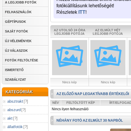
A LEGJOBB FOTÓK
fotókiállításunk lehetőségét!
Részletek
ITT
!
FELHASZNÁLÓK
GÉPTÍPUSOK
AZ UTOLSÓ 24 ÓRA
AZ ELMÚLT HÉT
SAJÁT FOTÓK
LEGJOBB FOTÓJA
LEGJOBB FOTÓJA
ÚJ VÉLEMÉNYEK
ÚJ VÁLASZOK
FOTÓK FELTÖLTÉSE
ISMERTETŐ
SZABÁLYZAT
Nincs kép
Nincs kép
KATEGÓRIÁK
AZ ELŐZŐ NAP LEGAKTÍVABB ÉRTÉKELŐI
absztrakt
[
?
]
NÉV
FELTÖLTÖTT KÉP
ÍRT/ELFOGA
Nincs ilyen felhasználó
abszurd
[
?
]
akt
[
?
]
NÉHÁNY FOTÓ AZ ELMÚLT 30 NAPBÓL
állatfotók
[
?
]