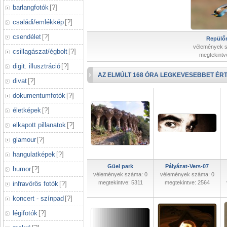
barlangfotók
[
?
]
családi/emlékkép
[
?
]
csendélet
[
?
]
Repülőr
vélemények 
csillagászat/égbolt
[
?
]
megtekintv
digit. illusztráció
[
?
]
AZ ELMÚLT 168 ÓRA LEGKEVESEBBET ÉRT
divat
[
?
]
dokumentumfotók
[
?
]
életképek
[
?
]
elkapott pillanatok
[
?
]
glamour
[
?
]
hangulatképek
[
?
]
Güel park
Pályázat-Vers-07
humor
[
?
]
vélemények száma: 0
vélemények száma: 0
megtekintve: 5311
megtekintve: 2564
infravörös fotók
[
?
]
koncert - színpad
[
?
]
légifotók
[
?
]