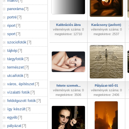
makró
[
?
]
panoráma
[
?
]
portré
[
?
]
Kalibrációs ábra
Karácsony (javított)
riport
[
?
]
vélemények száma: 0
vélemények száma: 0
sport
[
?
]
megtekintve: 12710
megtekintve: 2537
szociofotók
[
?
]
tájkép
[
?
]
tárgyfotók
[
?
]
természet
[
?
]
utcaifotók
[
?
]
város, építészet
[
?
]
fekete szemek...
Pályázat-Idő-01
vélemények száma: 0
vélemények száma: 0
vízalatti fotók
[
?
]
megtekintve: 3506
megtekintve: 2406
feldolgozott fotók
[
?
]
így készült
[
?
]
egyéb
[
?
]
pályázat
[
?
]