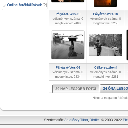
Online fotókiállítások
[
?
]
Pályázat-Vers-19
Pályázat-Vers-18
vélemények száma: 0
vélemények száma: 0
megtekintve: 2469
megtekintve: 3256
Pályázat-Vers-09
Célkeresztben!
vélemények száma: 0
vélemények száma: 0
megtekintve: 2834
megtekintve: 2281
24 ÓRA LEGJO
30 NAP LEGJOBB FOTÓI
Nincs a megadott feltétel
Szerkesztők:
Antalóczy Tibor
,
Birdie
| © 2003-2022
Pix