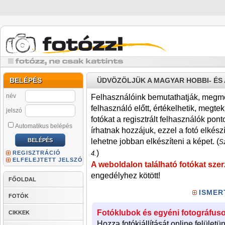
BELÉPÉS
ÜDVÖZÖLJÜK A MAGYAR HOBBI- É
név
Felhasználóink bemutathatják, megmére
felhasználó előtt, értékelhetik, megteki
jelszó
fotókat a regisztrált felhasználók pont
Automatikus belépés
írhatnak hozzájuk, ezzel a fotó elkész
lehetne jobban elkészíteni a képet. (
Sz
)
REGISZTRÁCIÓ
4.
ELFELEJTETT JELSZÓ
A weboldalon található fotókat szer
engedélyhez kötött!
FŐOLDAL
ISMER
FOTÓK
Fotóklubok és egyéni fotográfuso
CIKKEK
Hozza fotókiállítását online felületü