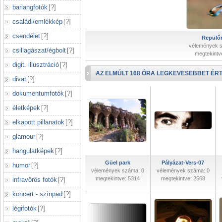
barlangfotók
[
?
]
családi/emlékkép
[
?
]
csendélet
[
?
]
Repülőr
vélemények 
csillagászat/égbolt
[
?
]
megtekintv
digit. illusztráció
[
?
]
AZ ELMÚLT 168 ÓRA LEGKEVESEBBET ÉRT
divat
[
?
]
dokumentumfotók
[
?
]
életképek
[
?
]
elkapott pillanatok
[
?
]
glamour
[
?
]
hangulatképek
[
?
]
Güel park
Pályázat-Vers-07
humor
[
?
]
vélemények száma: 0
vélemények száma: 0
megtekintve: 5314
megtekintve: 2568
infravörös fotók
[
?
]
koncert - színpad
[
?
]
légifotók
[
?
]