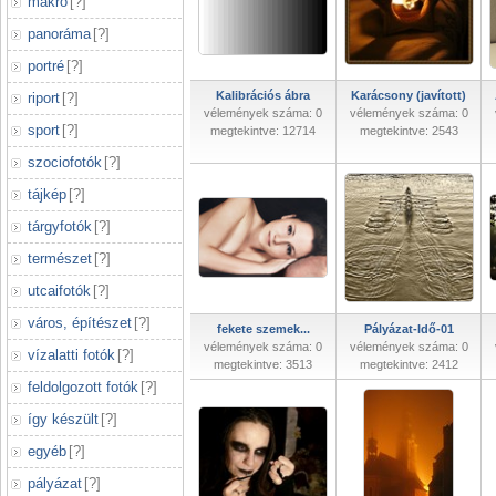
makró
[
?
]
panoráma
[
?
]
portré
[
?
]
Kalibrációs ábra
Karácsony (javított)
riport
[
?
]
vélemények száma: 0
vélemények száma: 0
sport
[
?
]
megtekintve: 12714
megtekintve: 2543
szociofotók
[
?
]
tájkép
[
?
]
tárgyfotók
[
?
]
természet
[
?
]
utcaifotók
[
?
]
város, építészet
[
?
]
fekete szemek...
Pályázat-Idő-01
vélemények száma: 0
vélemények száma: 0
vízalatti fotók
[
?
]
megtekintve: 3513
megtekintve: 2412
feldolgozott fotók
[
?
]
így készült
[
?
]
egyéb
[
?
]
pályázat
[
?
]