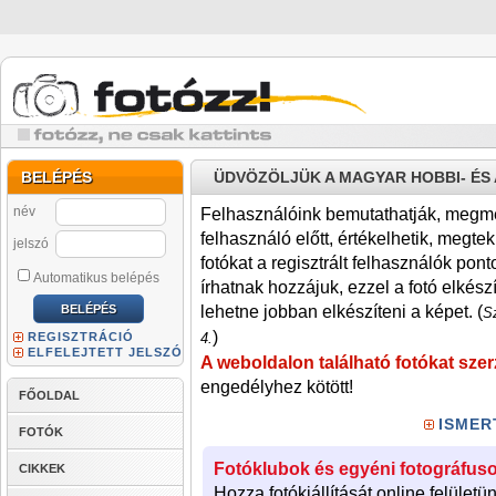
BELÉPÉS
ÜDVÖZÖLJÜK A MAGYAR HOBBI- É
név
Felhasználóink bemutathatják, megmére
felhasználó előtt, értékelhetik, megteki
jelszó
fotókat a regisztrált felhasználók pont
Automatikus belépés
írhatnak hozzájuk, ezzel a fotó elkész
lehetne jobban elkészíteni a képet. (
Sz
)
REGISZTRÁCIÓ
4.
ELFELEJTETT JELSZÓ
A weboldalon található fotókat szer
engedélyhez kötött!
FŐOLDAL
ISMER
FOTÓK
Fotóklubok és egyéni fotográfuso
CIKKEK
Hozza fotókiállítását online felületü