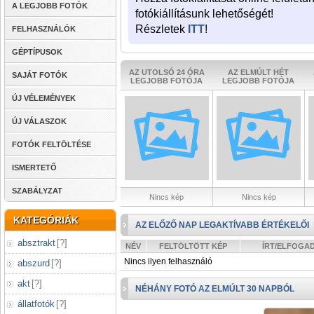
A LEGJOBB FOTÓK
fotókiállításunk lehetőségét!
Részletek
ITT
!
FELHASZNÁLÓK
GÉPTÍPUSOK
AZ UTOLSÓ 24 ÓRA
AZ ELMÚLT HÉT
SAJÁT FOTÓK
LEGJOBB FOTÓJA
LEGJOBB FOTÓJA
ÚJ VÉLEMÉNYEK
ÚJ VÁLASZOK
FOTÓK FELTÖLTÉSE
ISMERTETŐ
SZABÁLYZAT
Nincs kép
Nincs kép
KATEGÓRIÁK
AZ ELŐZŐ NAP LEGAKTÍVABB ÉRTÉKELŐI
absztrakt
[
?
]
NÉV
FELTÖLTÖTT KÉP
ÍRT/ELFOGA
Nincs ilyen felhasználó
abszurd
[
?
]
akt
[
?
]
NÉHÁNY FOTÓ AZ ELMÚLT 30 NAPBÓL
állatfotók
[
?
]